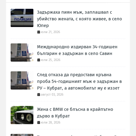
Задържаха пиян мъж, заплашвал с
убийство жената, с която живее, в село
Юпер
юли 21, 2026
Международно издирван 34-годишен
българин е задържан в село Савин
юли 25, 2026
След отказа да предостави кръвна
проба 54-годишният мъж е задържан в
РУ – Кубрат, а автомобилът му е иззет
август 03, 2026
Жена с BMW се блъсна в крайпътно
дърво в Кубрат
юли 28, 2026