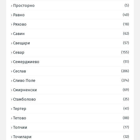
Просторно
(5)
Равно
(40)
Ряхово
(18)
Савин
(62)
Свещари
(57)
Севар
(155)
Семерджиево
(51)
Сеслав
(206)
Сливо Поле
(374)
Смирненски
(69)
Стамболово
(25)
Тертер
(41)
Тетово
(88)
Топчии
(17)
Точилари
(32)