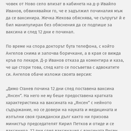
човек от Ново село влизат в кабинета на д-р Ивайло
Иванов, обвинявайки го, че е задължил починалия мъж
да се ваксинира. Жечка Жекова обяснява, че съпругът й е
бил манипулиран без обяснения да се подпише за
ваксина и след 12 дни е починал.
По време на спора докторът бута телефона, с който
Ангелов снима и започва боричкане, а в края се вижда
кръв по лекаря. Д-р Иванов отказа да коментира и каза,
че ще стори това, след като се посъветва с адвокатите
си. Ангелов обаче изложи своята версия:
„Димо Станев почина 12 дни след поставена ваксина
„Янсен“. На него не му беше предоставена кратката
характеристика на ваксината на „Янсен“ с нейното
съдържание, но се довери на науката и медицината и
изпълни своя граждански дълг както ни призова
министър председателят Кирил Петков и отиде и се
ваксинира. 12 дни след ваксинация с ваксината Янсен