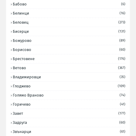
Бабово
(6)
Белинци
(16)
Беловец
(273)
Бисерци
(131)
Божурово
(89)
Борисово
(60)
Брестовене
(176)
Ветово
(367)
Владимировци
(35)
Глоджево
(109)
Голямо Враново
(74)
Горичево
(41)
Завет
(177)
Задруга
(60)
Звънарци
(61)