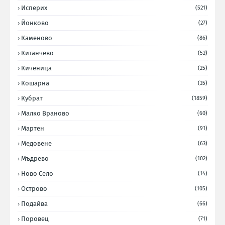
Исперих
(521)
Йонково
(27)
Каменово
(86)
Китанчево
(52)
Киченица
(25)
Кошарна
(35)
Кубрат
(1859)
Малко Враново
(60)
Мартен
(91)
Медовене
(63)
Мъдрево
(102)
Ново Село
(14)
Острово
(105)
Подайва
(66)
Поровец
(71)