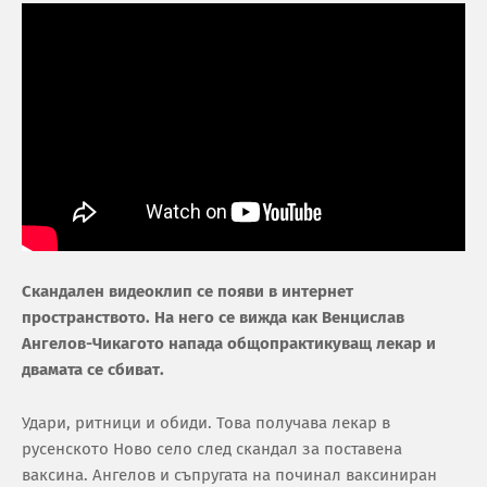
Скандален видеоклип се появи в интернет
пространството. На него се вижда как Венцислав
Ангелов-Чикагото напада общопрактикуващ лекар и
двамата се сбиват.
Удари, ритници и обиди. Това получава лекар в
русенското Ново село след скандал за поставена
ваксина. Ангелов и съпругата на починал ваксиниран