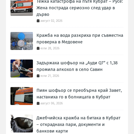
Тежка катастрофа на пътя Кубрат – Русе:
Жена пострада сериозно след удар в
дърво
август 02, 2026
Кражба на вода разкриха при съвместна
проверка в Медовене
юли 28, 2026
Задържаха шофьор на „Ауди Q7“ с 1,38
промила алкохол в село Савин
юли 21, 2026
Пиян шофьор се преобърна край Завет,
настаниха го в болницата в Кубрат
август 06, 2026
Джебчийска кражба на битака в Кубрат
– откраднаха пари, документи и
банкови карти