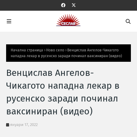
Начална страница
Ново село
Венцислав Ангелов-Чикагото
нападна лекар в русенско заради починал ваксиниран (видео)
Венцислав Ангелов-
Чикагото нападна лекар в
русенско заради починал
ваксиниран (видео)
януари 17, 2022