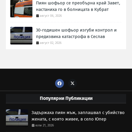
Пиян шофьор се преобърна край Завет,
настаниха го в болницата в Кубрат
август 06, 2026
30-годишен шофьор изгуби контрол и
предизвика катастрофа в Сеслав
август 02, 2026
Популярни Публикации
Задържаха пиян мъж, заплашвал с убийство
жената, с която живее, в село Юпер
юли 21, 2026