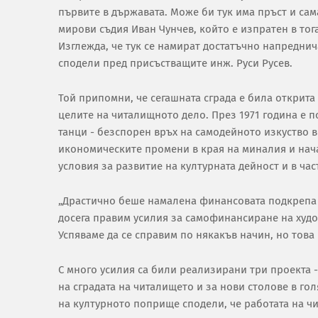
първите в държавата. Може би тук има пръст и сам
мирови съдия Иван Чунчев, който е изпратен в тог
Изглежда, че тук се намират достатъчно напреднич
сподели пред присъстващите инж. Руси Русев.
Той припомни, че сегашната сграда е била открита
целите на читалищното дело. През 1971 година е п
танци - безспорен връх на самодейното изкуство в
икономическите промени в края на миналия и нач
условия за развитие на културната дейност и в час
„Драстично беше намалена финансовата подкрепа 
досега правим усилия за самофинансиране на худ
Успяваме да се справим по някакъв начин, но това
С много усилия са били реализирани три проекта 
на сградата на читалището и за нови столове в го
на културното поприще сподели, че работата на ч