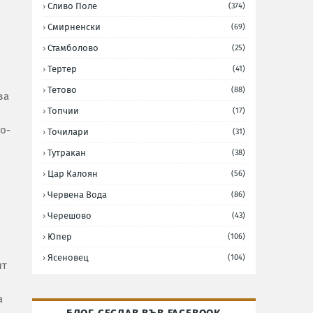
Сливо Поле
(374)
Смирненски
(69)
Стамболово
(25)
Тертер
(41)
Тетово
(88)
за
Топчии
(17)
о-
Точилари
(31)
Тутракан
(38)
Цар Калоян
(56)
Червена Вода
(86)
Черешово
(43)
Юпер
(106)
Ясеновец
(104)
нт
а