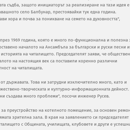
ата съдба, защото инициаторът за реализиране на тази идея е
авашното село Балбунар, престоявайки тук една година.
ави хора и почва за поникване на семето на духовността",
 през 1969 година, която е много по-функционална и полезна 
оставено началото на Ансамбъла за български и руски песни и
 историята на читалището. Председателят заяви, че обществен
алото на настоящия век са поставили коренно различни
тност на читалищата.
от държавата. Това ни затрудни изключително много, като и
ожествено-творческата и културно-информационната дейност.
 ни създава много проблеми", посочи инженер Русев.
- за преустройство на котелното помещение, за основен ремо
лямата зрителна зала. В края на заявлението си председателят
италището с Общината, училищата, клубовете и други е успешн