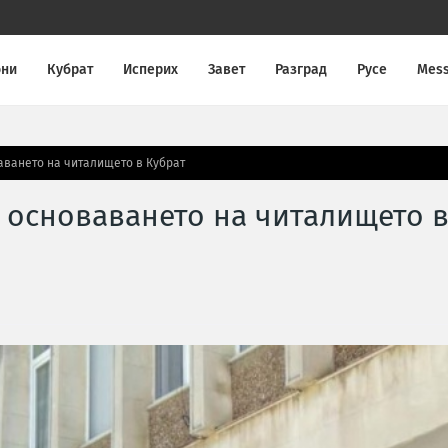
они
Кубрат
Исперих
Завет
Разград
Русе
Mes
аването на читалището в Кубрат
т основаването на читалището 