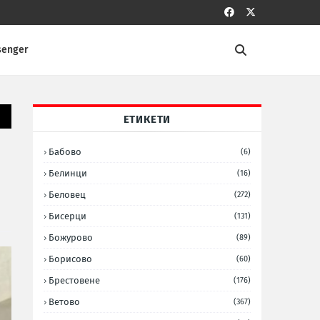
senger
ЕТИКЕТИ
в
Бабово
(6)
Белинци
(16)
Беловец
(272)
Бисерци
(131)
Божурово
(89)
Борисово
(60)
Брестовене
(176)
Ветово
(367)