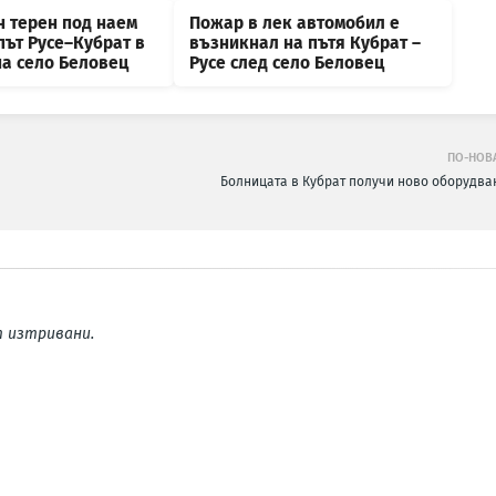
н терен под наем
Пожар в лек автомобил е
път Русе–Кубрат в
възникнал на пътя Кубрат –
на село Беловец
Русе след село Беловец
ПО-НОВ
Болницата в Кубрат получи ново оборудва
 изтривани.