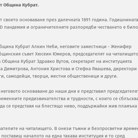
от Община Кубрат.
т своето основаване през далечната 1891 година. Годишнината
ID пандемия и ограничителните разпоредби честването е било
Община Кубрат Алкин Неби, неговите заместници - Женифер
бщинския съвет Хюсеин Юмеров, председателят на читалищет
м Община Кубрат Здравко Вутов, секретарят на институцията
а Димитрова, Антония Христова и Стефка Явашева, директори
и, самодейци, творци, местни общественици и други.
 неговото основаване до наши дни е представил председателя
ременните предизвикателства и трудности, с които се сблъскв
и да се представя на блестящо ниво, поддържайки жив пламъка
ователите на читалището. В онези тъмни и безпросветни време
а поставиш началото на една такава институция и то сред