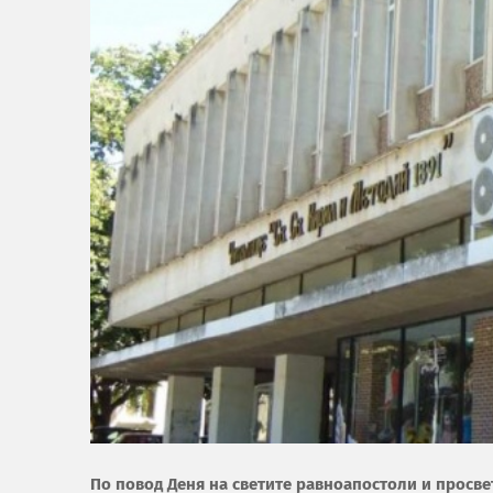
По повод Деня на светите равноапостоли и просве