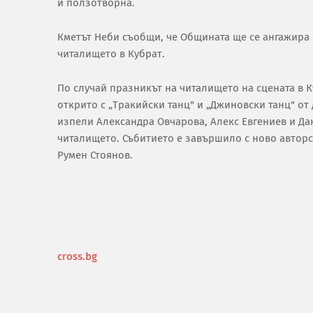
и ползотворна.
Кметът Неби съобщи, че Общината ще се ангажира 
читалището в Кубрат.
По случай празникът на читалището на сцената в 
открито с „Тракийски танц" и „Джиновски танц" от
изпели Александра Овчарова, Алекс Евгениев и Да
читалището. Събитието е завършило с ново автор
Румен Стоянов.
cross.bg