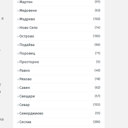
Мартен
(91)
Медовене
(63)
 е
Мъдрево
(102)
Ново Село
(14)
Острово
(105)
Подайва
(66)
о
Поровец
(71)
Просторно
(5)
Равно
(40)
Ряхово
(18)
т
Савин
(62)
а
Свещари
(57)
Севар
(155)
Семерджиево
(51)
на
Сеслав
(206)