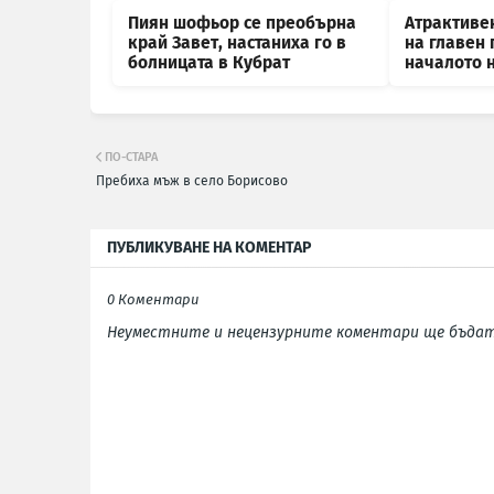
Пиян шофьор се преобърна
Атрактиве
край Завет, настаниха го в
на главен 
болницата в Кубрат
началото 
ПО-СТАРА
Пребиха мъж в село Борисово
ПУБЛИКУВАНЕ НА КОМЕНТАР
0 Коментари
Неуместните и нецензурните коментари ще бъдат