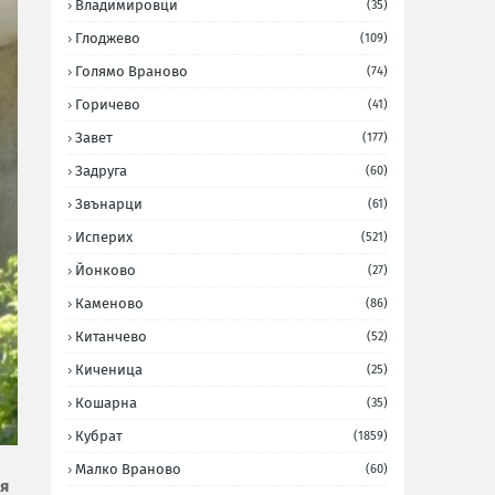
Владимировци
(35)
Глоджево
(109)
Голямо Враново
(74)
Горичево
(41)
Завет
(177)
Задруга
(60)
Звънарци
(61)
Исперих
(521)
Йонково
(27)
Каменово
(86)
Китанчево
(52)
Киченица
(25)
Кошарна
(35)
Кубрат
(1859)
Малко Враново
(60)
ия