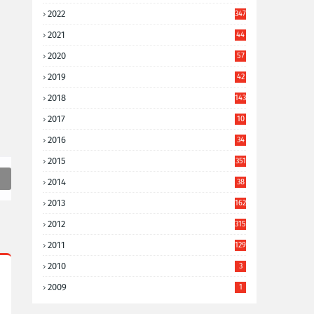
2022
347
2021
44
3
2020
57
8
2019
42
8
2018
143
2017
10
9
2016
34
8
2015
351
2014
38
6
2013
162
2012
315
2011
129
2010
3
2009
1