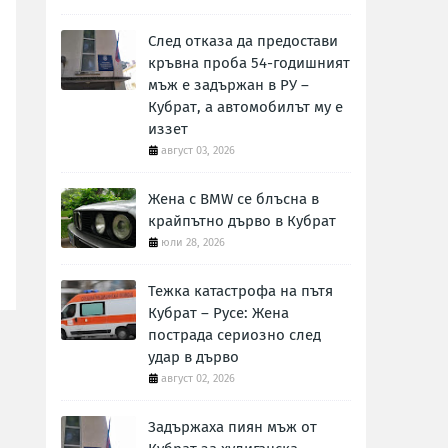
След отказа да предостави
кръвна проба 54-годишният
мъж е задържан в РУ –
Кубрат, а автомобилът му е
иззет
август 03, 2026
Жена с BMW се блъсна в
крайпътно дърво в Кубрат
юли 28, 2026
Тежка катастрофа на пътя
Кубрат – Русе: Жена
пострада сериозно след
удар в дърво
август 02, 2026
Задържаха пиян мъж от