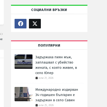
СОЦИАЛНИ ВРЪЗКИ
А
не
ПОПУЛЯРНИ
Задържаха пиян мъж,
заплашвал с убийство
жената, с която живее, в
село Юпер
юли 21, 2026
Международно издирван
34-годишен българин е
задържан в село Савин
юли 25, 2026