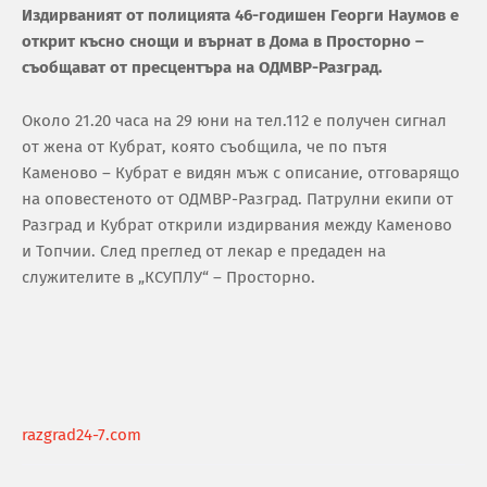
Издирваният от полицията 46-годишен Георги Наумов е
открит късно снощи и върнат в Дома в Просторно –
съобщават от пресцентъра на ОДМВР-Разград.
Около 21.20 часа на 29 юни на тел.112 е получен сигнал
от жена от Кубрат, която съобщила, че по пътя
Каменово – Кубрат е видян мъж с описание, отговарящо
на оповестеното от ОДМВР-Разград. Патрулни екипи от
Разград и Кубрат открили издирвания между Каменово
и Топчии. След преглед от лекар е предаден на
служителите в „КСУПЛУ“ – Просторно.
razgrad24-7.com