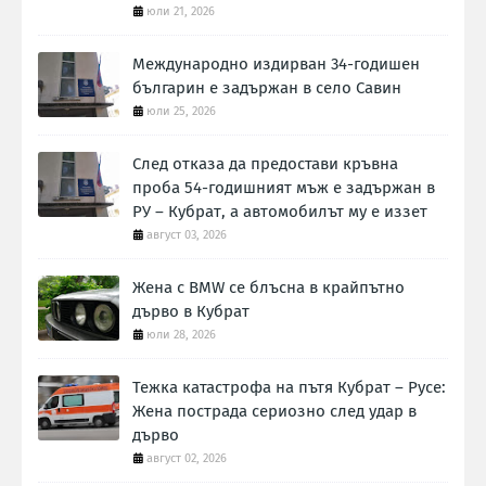
юли 21, 2026
Международно издирван 34-годишен
българин е задържан в село Савин
юли 25, 2026
След отказа да предостави кръвна
проба 54-годишният мъж е задържан в
РУ – Кубрат, а автомобилът му е иззет
август 03, 2026
Жена с BMW се блъсна в крайпътно
дърво в Кубрат
юли 28, 2026
Тежка катастрофа на пътя Кубрат – Русе:
Жена пострада сериозно след удар в
дърво
август 02, 2026