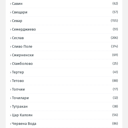
Савин
(62)
Свещари
(57)
Севар
(155)
Семерджиево
(51)
Сеслав
(206)
Сливо Поле
(374)
Смирненски
(69)
Стамболово
(25)
Тертер
(41)
Тетово
(88)
Топчии
(17)
Точилари
(32)
Тутракан
(38)
Цар Калоян
(56)
Червена Вода
(86)