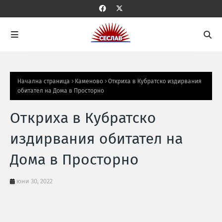
Начална страница
Каменово
Откриха в Кубратско издирвания
обитател на Дома в Просторно
Откриха в Кубратско
издирвания обитател на
Дома в Просторно
юни 30, 2022