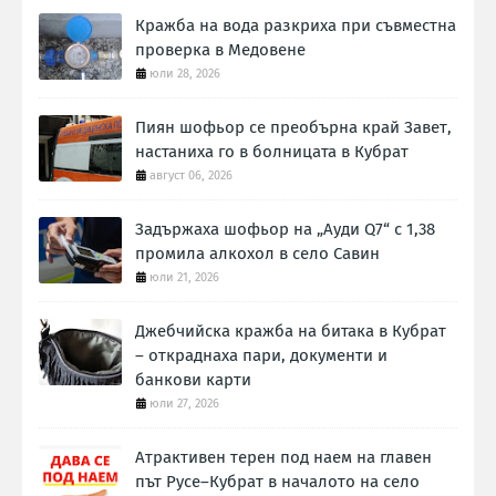
Кражба на вода разкриха при съвместна
проверка в Медовене
юли 28, 2026
Пиян шофьор се преобърна край Завет,
настаниха го в болницата в Кубрат
август 06, 2026
Задържаха шофьор на „Ауди Q7“ с 1,38
промила алкохол в село Савин
юли 21, 2026
Джебчийска кражба на битака в Кубрат
– откраднаха пари, документи и
банкови карти
юли 27, 2026
Атрактивен терен под наем на главен
път Русе–Кубрат в началото на село