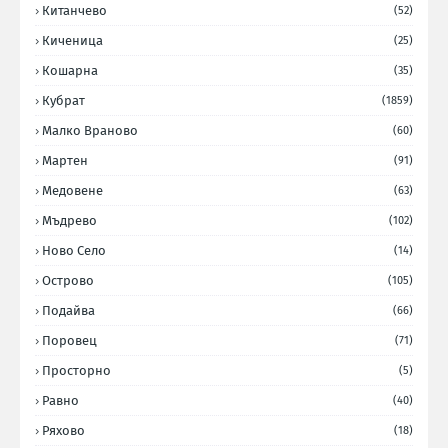
Китанчево
(52)
Киченица
(25)
Кошарна
(35)
Кубрат
(1859)
Малко Враново
(60)
Мартен
(91)
Медовене
(63)
Мъдрево
(102)
Ново Село
(14)
Острово
(105)
Подайва
(66)
Поровец
(71)
Просторно
(5)
Равно
(40)
Ряхово
(18)