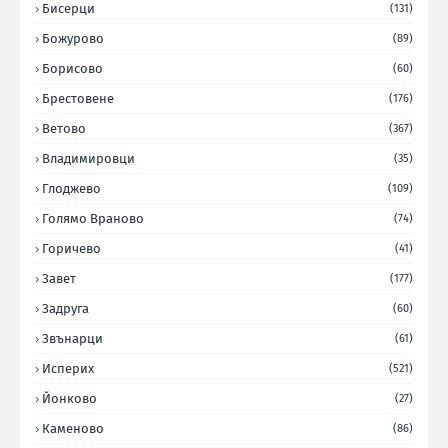
Бисерци
(131)
Божурово
(89)
Борисово
(60)
Брестовене
(176)
Ветово
(367)
Владимировци
(35)
Глоджево
(109)
Голямо Враново
(74)
Горичево
(41)
Завет
(177)
Задруга
(60)
Звънарци
(61)
Исперих
(521)
Йонково
(27)
Каменово
(86)