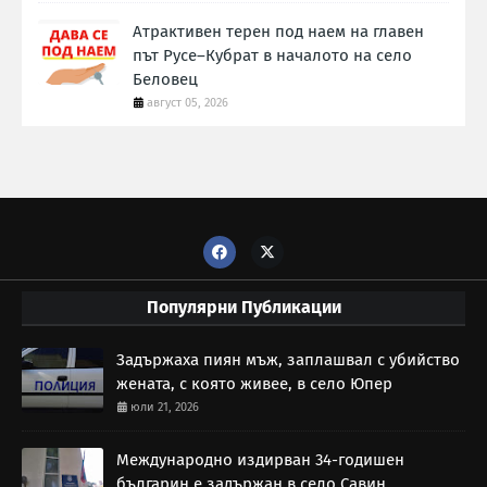
Атрактивен терен под наем на главен
път Русе–Кубрат в началото на село
Беловец
август 05, 2026
Популярни Публикации
Задържаха пиян мъж, заплашвал с убийство
жената, с която живее, в село Юпер
юли 21, 2026
Международно издирван 34-годишен
българин е задържан в село Савин