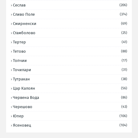
Сеслав
(206)
Сливо Поле
(374)
Смирненски
(69)
Стамболово
(25)
Тертер
(41)
Тетово
(88)
Топчии
(17)
Точилари
(31)
Тутракан
(38)
Цар Калоян
(56)
Червена Вода
(86)
Черешово
(43)
Юпер
(106)
Ясеновец
(104)