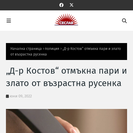
Начална страница
полиция
„Д-р Костов“ отмъкна пари и злато
от възрастна русенка
„Д-р Костов“ отмъкна пари и
злато от възрастна русенка
юни 09, 2022