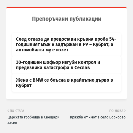
Препоръчани публикации
След отказа да предостави кръвна проба 54-
годишният мъж е задържан в РУ – Кубрат, а
автомобилът му е иззет
30-годишен шофьор изгуби контрол и
предизвика катастрофа в Сеслав
Жена с BMW се блъсна в крайпътно дърво в
Кубрат
ПО-СТАРА
ПО-НОВА
Царската гробница в Свещари
Кражба от имот в село Борисово
засия