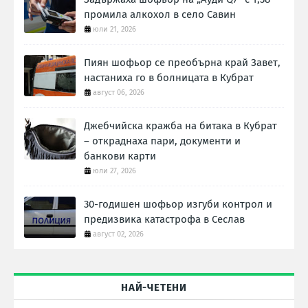
промила алкохол в село Савин
юли 21, 2026
Пиян шофьор се преобърна край Завет,
настаниха го в болницата в Кубрат
август 06, 2026
Джебчийска кражба на битака в Кубрат
– откраднаха пари, документи и
банкови карти
юли 27, 2026
30-годишен шофьор изгуби контрол и
предизвика катастрофа в Сеслав
август 02, 2026
НАЙ-ЧЕТЕНИ