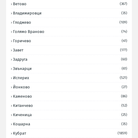
Ветово
(367)
Владимировци
(35)
Глоджево
(109)
Голямо Враново
(74)
Горичево
(41)
Завет
(177)
Задруга
(60)
Звънарци
(61)
Исперих
(521)
Йонково
(27)
Каменово
(86)
Китанчево
(52)
Киченица
(25)
Кошарна
(35)
Кубрат
(1859)