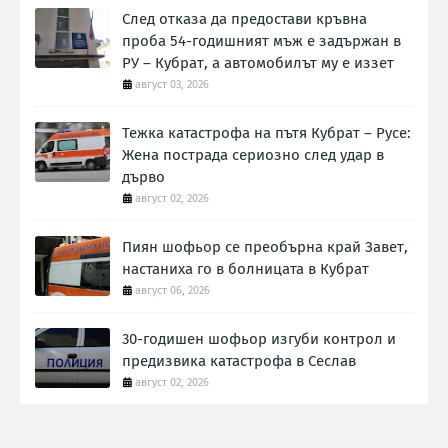
След отказа да предостави кръвна
проба 54-годишният мъж е задържан в
РУ – Кубрат, а автомобилът му е иззет
август 03, 2026
Тежка катастрофа на пътя Кубрат – Русе:
Жена пострада сериозно след удар в
дърво
август 02, 2026
Пиян шофьор се преобърна край Завет,
настаниха го в болницата в Кубрат
август 06, 2026
30-годишен шофьор изгуби контрол и
предизвика катастрофа в Сеслав
август 02, 2026