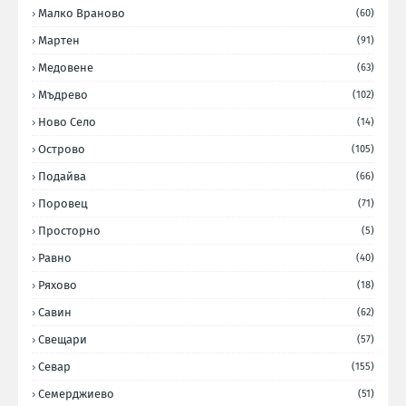
Малко Враново
(60)
Мартен
(91)
Медовене
(63)
Мъдрево
(102)
Ново Село
(14)
Острово
(105)
Подайва
(66)
Поровец
(71)
Просторно
(5)
Равно
(40)
Ряхово
(18)
Савин
(62)
Свещари
(57)
Севар
(155)
Семерджиево
(51)