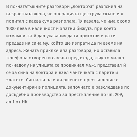
В по-нататъшните разговори „докторът“ разяснил на
възрастната жена, че операцията ще струва скъпо и я
попитал с каква сума разполага. Тя казала, че има около
1000 лева в наличност и златни бижута, при което
измамникът й дал указания да ги приготви и да ги
предаде на сина му, който ще изпрати да ги вземе на
адреса. Жената приключила разговора, но оставила
телефона отворен и слязла пред входа, където малко
по-надолу на улицата се провикнал мъж, представил й
се за сина на доктора и взел чантичката с парите и
златото. Сигналът за извършеното престъпление е
документиран в полицията, започнато е разследване по
досъдебно производство за престъпление по чл. 209,
ал.1 от НК.