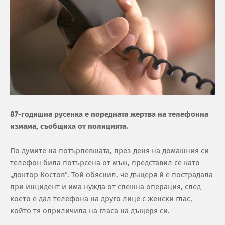
87-годишна русенка е поредната жертва на телефонна
измама, съобщиха от полицията.
По думите на потърпевшата, през деня на домашния си
телефон била потърсена от мъж, представил се като
„доктор Костов“. Той обяснил, че дъщеря й е пострадала
при инцидент и има нужда от спешна операция, след
което е дал телефона на друго лице с женски глас,
който тя оприличила на гласа на дъщеря си.