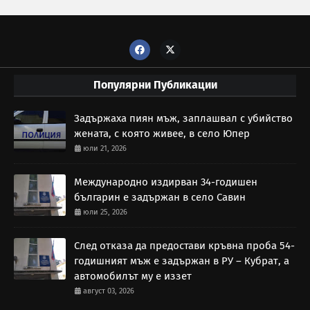
Популярни Публикации
Задържаха пиян мъж, заплашвал с убийство
жената, с която живее, в село Юпер
юли 21, 2026
Международно издирван 34-годишен
българин е задържан в село Савин
юли 25, 2026
След отказа да предостави кръвна проба 54-
годишният мъж е задържан в РУ – Кубрат, а
автомобилът му е иззет
август 03, 2026