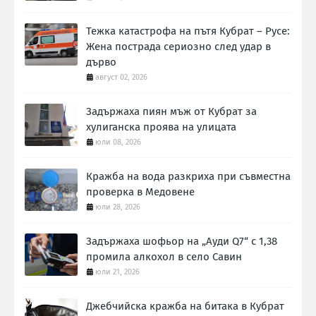
Тежка катастрофа на пътя Кубрат – Русе:
Жена пострада сериозно след удар в
дърво
август 02, 2026
Задържаха пиян мъж от Кубрат за
хулиганска проява на улицата
юли 08, 2026
Кражба на вода разкриха при съвместна
проверка в Медовене
юли 28, 2026
Задържаха шофьор на „Ауди Q7“ с 1,38
промила алкохол в село Савин
юли 21, 2026
Джебчийска кражба на битака в Кубрат