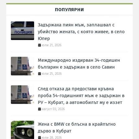
ПОПУЛЯРНИ
Задържаха пиян мъж, заплашвал с
убийство жената, с която живее, в село
Юпер
юли 21, 2026
Международно издирван 34-годишен
българин е задържан в село Савин
юли 25, 2026
След отказа да предостави кръвна
проба 54-годишният мъж е задържан в
РУ – Кубрат, а автомобилът му е иззет
август 03, 2026
Жена с BMW се блъсна в крайпътно
дърво в Кубрат
юли 28, 2026