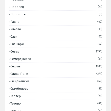
Поровец
(71)
Просторно
(5)
Равно
(40)
Ряхово
(18)
Савин
(62)
Свещари
(57)
Севар
(155)
Семерджиево
(51)
Сеслав
(206)
Сливо Поле
(374)
Смирненски
(69)
Стамболово
(25)
Тертер
(41)
Тетово
(88)
Топчии
(17)