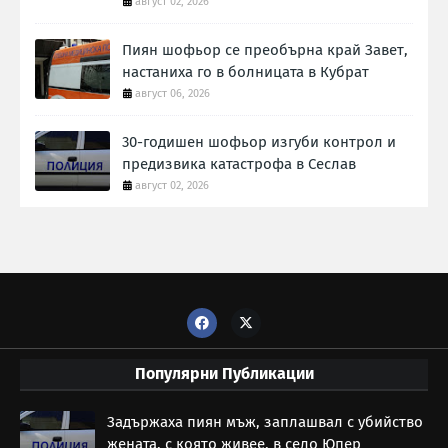
август 02, 2026
Пиян шофьор се преобърна край Завет,
настаниха го в болницата в Кубрат
август 06, 2026
30-годишен шофьор изгуби контрол и
предизвика катастрофа в Сеслав
август 02, 2026
Популярни Публикации
Задържаха пиян мъж, заплашвал с убийство
жената, с която живее, в село Юпер