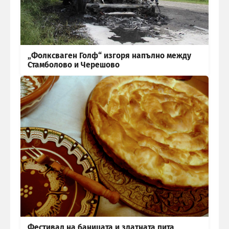
„Фолксваген Голф“ изгоря напълно между
Стамболово и Черешово
Фестивал на баницата и златната пита