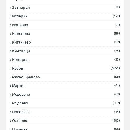
Звънарци
(61)
Исперих
(521)
Йонково
(27)
Каменово
(86)
Китанчево
(52)
Киченица
(25)
Кошарна
(35)
Кубрат
(1859)
Малко Враново
(60)
Мартен
(91)
Медовене
(63)
Мъдрево
(102)
Ново Село
(14)
Острово
(105)
Подайва
(66)