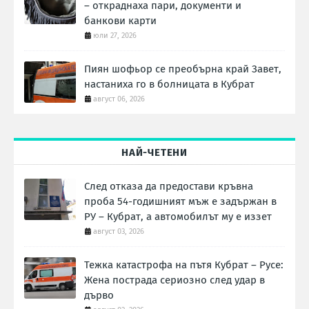
– откраднаха пари, документи и
банкови карти
юли 27, 2026
Пиян шофьор се преобърна край Завет,
настаниха го в болницата в Кубрат
август 06, 2026
НАЙ-ЧЕТЕНИ
След отказа да предостави кръвна
проба 54-годишният мъж е задържан в
РУ – Кубрат, а автомобилът му е иззет
август 03, 2026
Тежка катастрофа на пътя Кубрат – Русе:
Жена пострада сериозно след удар в
дърво