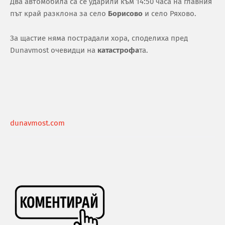
Два автомобила са се ударили към 14:50 часа на главния
път край разклона за село
Борисово
и село Ряхово.
За щастие няма пострадали хора, спoделиха пред
Dunavmost очевидци на
катастрофа
та.
dunavmost.com