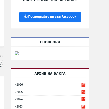
БЛОГ СЕСЛАВ ВЪВ FACEBOOK
👍 Последвайте ни във Facebook
СПОНСОРИ
А
 /
О/
АРХИВ НА БЛОГА
2026
275
2025
45
6
2024
331
2023
321