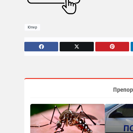
Юпер
Препор