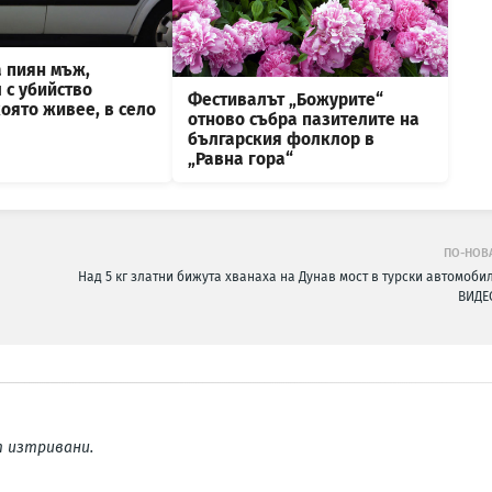
 пиян мъж,
 с убийство
Фестивалът „Божурите“
която живее, в село
отново събра пазителите на
българския фолклор в
„Равна гора“
ПО-НОВ
Над 5 кг златни бижута хванаха на Дунав мост в турски автомобил
ВИДЕ
 изтривани.