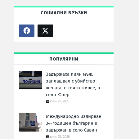
СОЦИАЛНИ ВРЪЗКИ
ПОПУЛЯРНИ
Задържаха пиян мъж,
заплашвал с убийство
жената, с която живее, в
село Юпер
юли 21, 2026
Международно издирван
34-годишен българин е
задържан в село Савин
юли 25, 2026