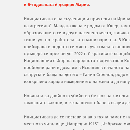
и 6-годишната й дъщеря Мария
.
Инициативата е на съученици и приятели на Ирина
на агресията”. Младата жена е родом от Юпер, та
образованието си в друго населено място, живяла е
техникум, но е работела като маникюристка. В Юпе
прибирала в родното си място, участвала в танцо
с дъщеря си през август 2022 г. С красивите хърцо
Националния събор на народното творчество в Коп
прободни рани в дома им в Испания в началото на
съпругът и баща на детето – Галин Стоянов, родом
извършено заради намерението на жената да напус
Новината за двойното убийство бе шок за жители
тамошните закони, в тяхна почит обаче в същия д
Инициативата да се постави знак в тяхна памет е 
местното читалище „Напредък 1915”. „Избрахме мя