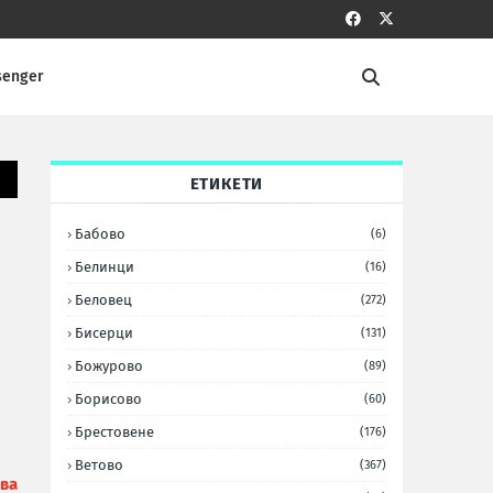
senger
ЕТИКЕТИ
Бабово
(6)
Белинци
(16)
Беловец
(272)
Бисерци
(131)
Божурово
(89)
Борисово
(60)
Брестовене
(176)
Ветово
(367)
ова