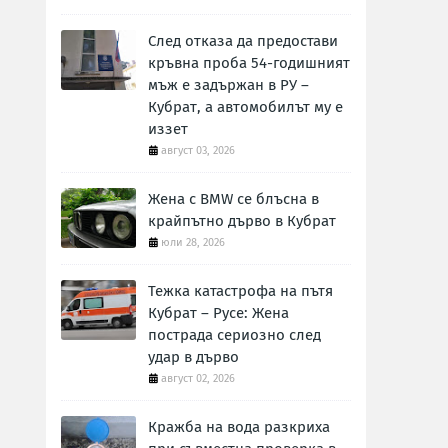
След отказа да предостави
кръвна проба 54-годишният
мъж е задържан в РУ –
Кубрат, а автомобилът му е
иззет
август 03, 2026
Жена с BMW се блъсна в
крайпътно дърво в Кубрат
юли 28, 2026
Тежка катастрофа на пътя
Кубрат – Русе: Жена
пострада сериозно след
удар в дърво
август 02, 2026
Кражба на вода разкриха