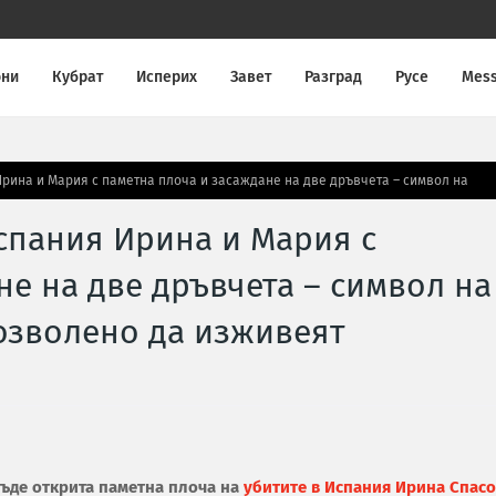
они
Кубрат
Исперих
Завет
Разград
Русе
Mes
рина и Мария с паметна плоча и засаждане на две дръвчета – символ на
спания Ирина и Мария с
не на две дръвчета – символ на
позволено да изживеят
бъде открита паметна плоча на
убитите в Испания Ирина Спас