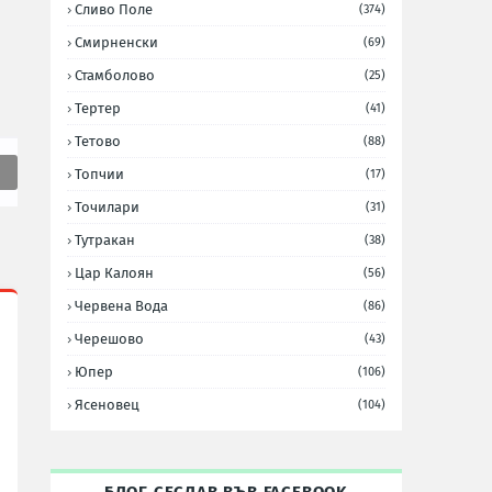
Сливо Поле
(374)
Смирненски
(69)
Стамболово
(25)
Тертер
(41)
Тетово
(88)
Топчии
(17)
Точилари
(31)
Тутракан
(38)
Цар Калоян
(56)
Червена Вода
(86)
Черешово
(43)
Юпер
(106)
Ясеновец
(104)