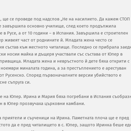
, ще се проведе под надслов „Не на насилието. Да кажем СТОП
м е завършила основно училище, след което продължила
 в Русе, а от 10 години – в Испания. Завършила е строителен
р живеят част от роднините й. Младата жена често се
вия състав към местното читалище. Последно се прибрала заед
йски носии майка и дъщеря участвали със състава от Юпер в
ривщица. Младата жена и невръстното й дете бяха открити с
 ноември миналата година, а за престъплението е арестуван
 от Русенско. Според първоначалните версии убийството е
не съпруга си.
те на Юпер. Ирина и Мария бяха погребани в Испания съобраз
ен в Юпер прозвучаха църковни камбани.
на приятели и съученици на Ирина. Паметната плоча ще е пред
стото да е пред читалището в с. Юпер, защото Иринка беше ед