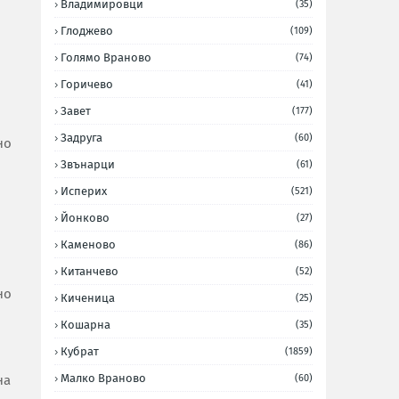
Владимировци
(35)
Глоджево
(109)
Голямо Враново
(74)
Горичево
(41)
Завет
(177)
Задруга
(60)
но
Звънарци
(61)
Исперих
(521)
Йонково
(27)
Каменово
(86)
Китанчево
(52)
но
Киченица
(25)
Кошарна
(35)
Кубрат
(1859)
Малко Враново
на
(60)