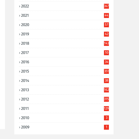
2022
347
2021
44
3
2020
57
8
2019
42
8
2018
143
2017
10
9
2016
34
8
2015
351
2014
38
6
2013
162
2012
315
2011
129
2010
3
2009
1