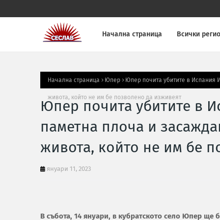
Начална страница
Всички реги
Начална страница
Юпер
Юпер почита убитите в Испания И
живота, който не им бе позволено да изживеят
Юпер почита убитите в И
паметна плоча и засажда
живота, който не им бе 
януари 11, 2023
В събота, 14 януари, в кубратското село Юпер ще 