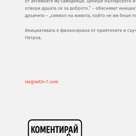
от активните му самодейци. Ценеше българското и г
отвори душата си за доброто.” – обясняват инициат
дръвчета – „символ на живота, който не им беше п
Инициативата е финансирана от приятелите и съуч
Петров.
razgrad24-7.com