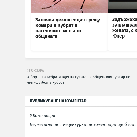
Задържаха
Започва дезинсекция срещу
заплашвал
комари в Кубрат и
жената, с 
населените места от
Юпер
общината
ПО-СТАРА
Отборът на Кубратя вдигна купата на общинския турнир по
минифутбол в Кубрат
ПУБЛИКУВАНЕ НА КОМЕНТАР
0 Коментари
Неуместните и нецензурните коментари ще бъдат