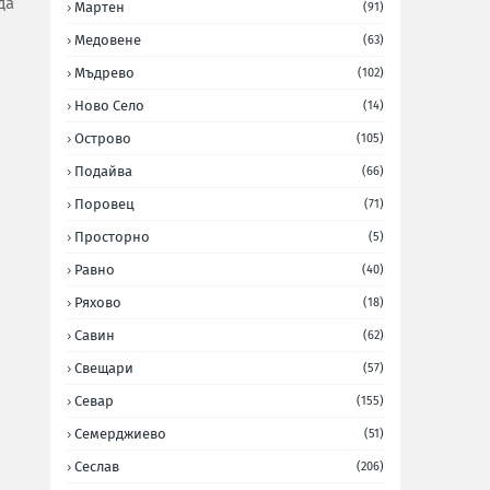
да
Мартен
(91)
Медовене
(63)
Мъдрево
(102)
Ново Село
(14)
Острово
(105)
Подайва
(66)
Поровец
(71)
Просторно
(5)
Равно
(40)
Ряхово
(18)
Савин
(62)
Свещари
(57)
Севар
(155)
Семерджиево
(51)
Сеслав
(206)