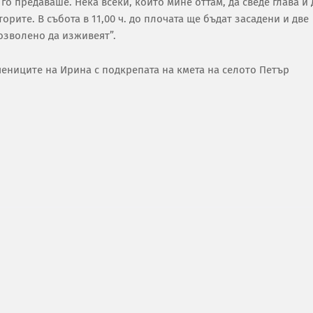
о предаваше. Нека всеки, който мине оттам, да сведе глава и 
орите. В събота в 11,00 ч. до плочата ще бъдат засадени и две
озволено да изживеят”.
ениците на Ирина с подкрепата на кмета на селото Петър