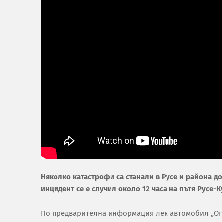
Няколко катастрофи са станали в Русе и района до
инцидент се е случил около 12 часа на пътя Русе-К
По предварителна информация лек автомобил „Опел