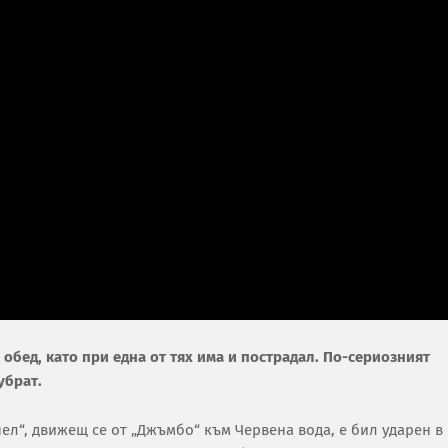
 обед, като при една от тях има и пострадал. По-сериозният
убрат.
“, движещ се от „Джъмбо“ към Червена вода, е бил ударен в