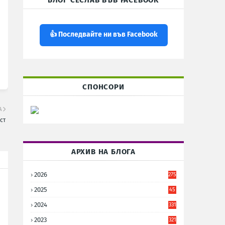
БЛОГ СЕСЛАВ ВЪВ FACEBOOK
👍 Последвайте ни във Facebook
СПОНСОРИ
А
ст
АРХИВ НА БЛОГА
2026
275
2025
45
6
2024
331
2023
321