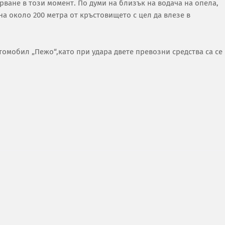
арване в този момент. По думи на близък на водача на опела,
а около 200 метра от кръстовището с цел да влезе в
втомобил „Пежо“,като при удара двете превозни средства са се