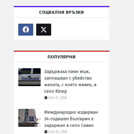
СОЦИАЛНИ ВРЪЗКИ
ПОПУЛЯРНИ
Задържаха пиян мъж,
заплашвал с убийство
жената, с която живее, в
село Юпер
юли 21, 2026
Международно издирван
34-годишен българин е
задържан в село Савин
юли 25, 2026