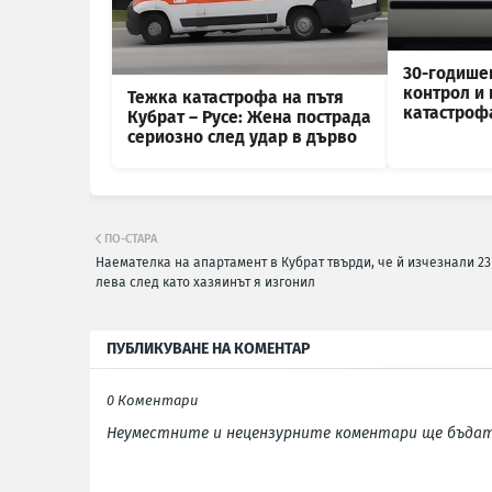
30-годише
контрол и
Тежка катастрофа на пътя
катастроф
Кубрат – Русе: Жена пострада
сериозно след удар в дърво
ПО-СТАРА
Наемателка на апартамент в Кубрат твърди, че й изчезнали 23
лева след като хазяинът я изгонил
ПУБЛИКУВАНЕ НА КОМЕНТАР
0 Коментари
Неуместните и нецензурните коментари ще бъдат