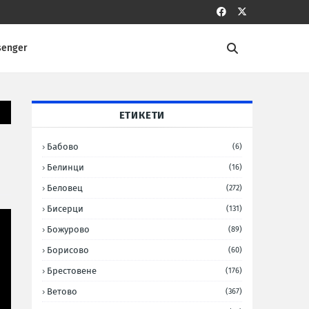
senger
ЕТИКЕТИ
Бабово
(6)
Белинци
(16)
Беловец
(272)
Бисерци
(131)
Божурово
(89)
Борисово
(60)
Брестовене
(176)
Ветово
(367)