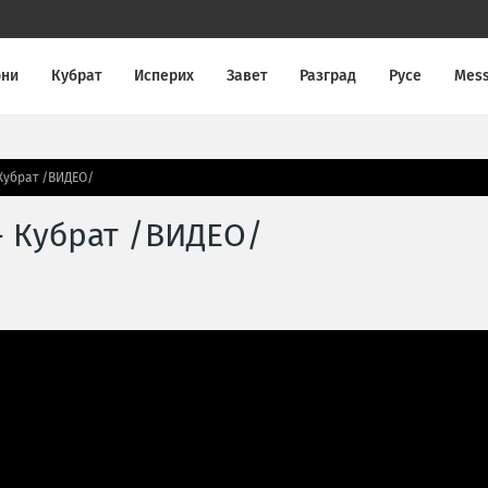
они
Кубрат
Исперих
Завет
Разград
Русе
Mes
 Кубрат /ВИДЕО/
- Кубрат /ВИДЕО/