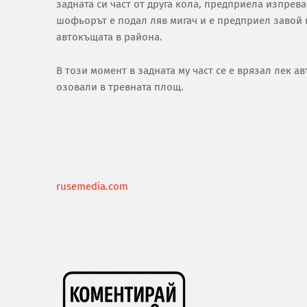
задната си част от друга кола, предприела изпрев
шофьорът е подал ляв мигач и е предприел завой н
автокъщата в района.
В този момент в задната му част се е врязал лек а
озовали в тревната площ.
rusemedia.com