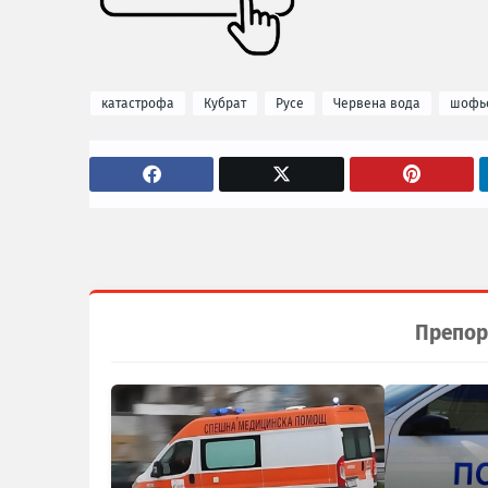
катастрофа
Кубрат
Русе
Червена вода
шофь
Препор