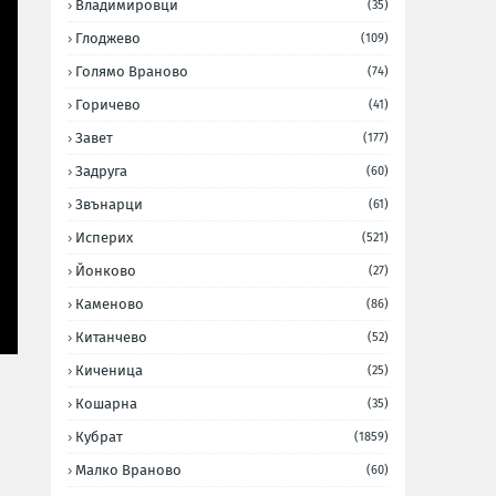
Владимировци
(35)
Глоджево
(109)
Голямо Враново
(74)
Горичево
(41)
Завет
(177)
Задруга
(60)
Звънарци
(61)
Исперих
(521)
Йонково
(27)
Каменово
(86)
Китанчево
(52)
Киченица
(25)
Кошарна
(35)
Кубрат
(1859)
Малко Враново
(60)