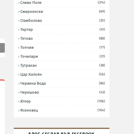
Сливо Поле
(374)
Смирненски
(69)
Стамболово
(25)
Тертер
(41)
Тетово
(88)
Топчии
(17)
Точилари
(31)
Тутракан
(38)
Цар Калоян
(56)
Червена Вода
(86)
Черешово
(43)
Юпер
(106)
Ясеновец
(104)