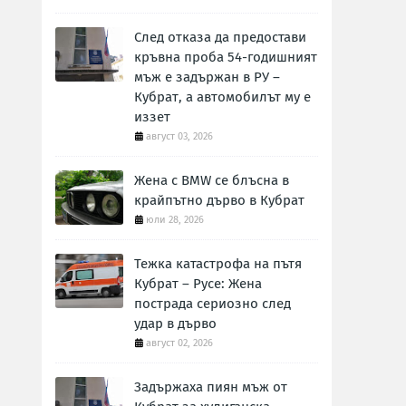
След отказа да предостави
кръвна проба 54-годишният
мъж е задържан в РУ –
Кубрат, а автомобилът му е
иззет
август 03, 2026
Жена с BMW се блъсна в
крайпътно дърво в Кубрат
юли 28, 2026
Тежка катастрофа на пътя
Кубрат – Русе: Жена
пострада сериозно след
удар в дърво
август 02, 2026
Задържаха пиян мъж от