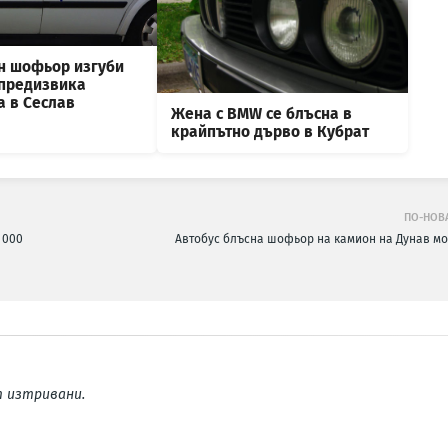
н шофьор изгуби
 предизвика
а в Сеслав
Жена с BMW се блъсна в
крайпътно дърво в Кубрат
ПО-НОВ
 000
Автобус блъсна шофьор на камион на Дунав мо
 изтривани.