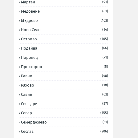
Мартен
(91)
Медовене
(63)
Мъдрево
(102)
Ново Село
(14)
Острово
(105)
Подайва
(66)
Поровец
(71)
Просторно
(5)
Равно
(40)
Ряхово
(18)
Савин
(62)
Свещари
(57)
Севар
(155)
Семерджиево
(51)
Сеслав
(206)