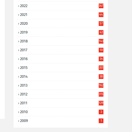
2022
347
2021
44
3
2020
57
8
2019
42
8
2018
143
2017
10
9
2016
34
8
2015
351
2014
38
6
2013
162
2012
315
2011
129
2010
3
2009
1