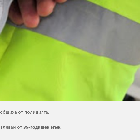
ъобщиха от полицията.
авляван от
35-годишен мъж.