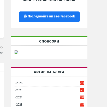
БЛОГ СЕСЛАВ ВЪВ FACEBOOK
👍 Последвайте ни във Facebook
СПОНСОРИ
А
ко
АРХИВ НА БЛОГА
2026
273
2025
45
6
2024
331
2023
321