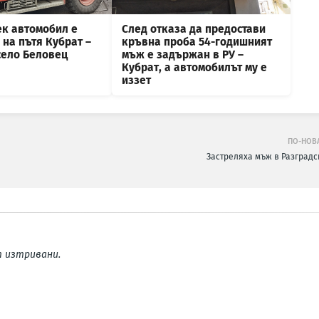
ек автомобил е
След отказа да предостави
на пътя Кубрат –
кръвна проба 54-годишният
село Беловец
мъж е задържан в РУ –
Кубрат, а автомобилът му е
иззет
ПО-НОВ
Застреляха мъж в Разградс
 изтривани.