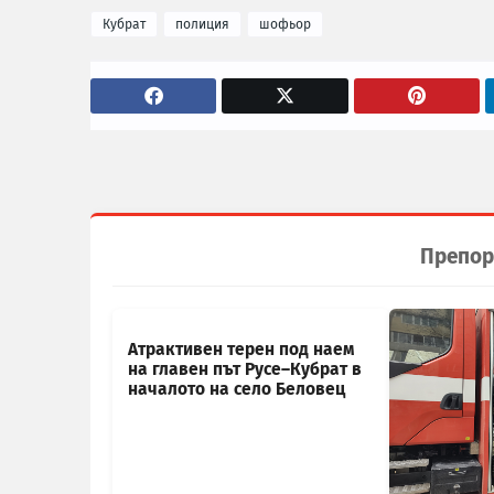
Кубрат
полиция
шофьор
Препор
Атрактивен терен под наем
на главен път Русе–Кубрат в
началото на село Беловец