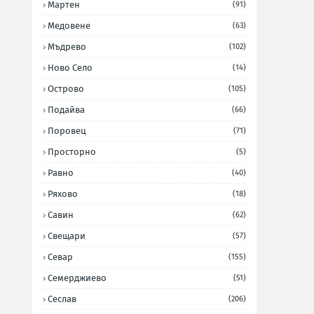
Мартен
(91)
Медовене
(63)
Мъдрево
(102)
Ново Село
(14)
Острово
(105)
Подайва
(66)
Поровец
(71)
Просторно
(5)
Равно
(40)
Ряхово
(18)
Савин
(62)
Свещари
(57)
Севар
(155)
Семерджиево
(51)
Сеслав
(206)