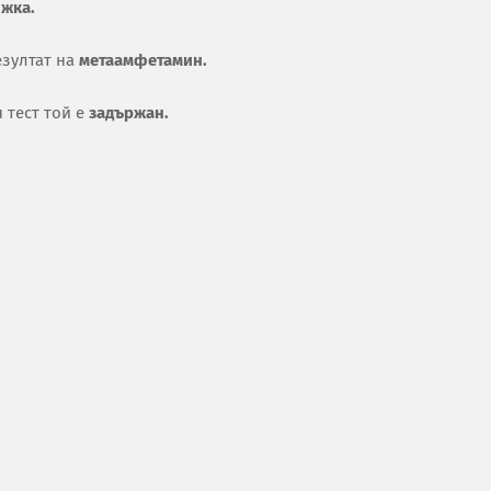
ижка.
зултат на
метаамфетамин.
 тест той е
задържан.