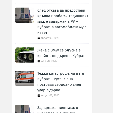
След отказа да предостави
кръвна проба 54-годишният
мъж е задържан в РУ –
Кубрат, а автомобилът му е
иззет
август 03, 2026
Жена с BMW се блъсна в
крайпътно дърво в Кубрат
юли 28, 2026
Тежка катастрофа на пътя
Кубрат – Русе: Жена
пострада сериозно след
удар в дърво
август 02, 2026
Задържаха пиян мъж от