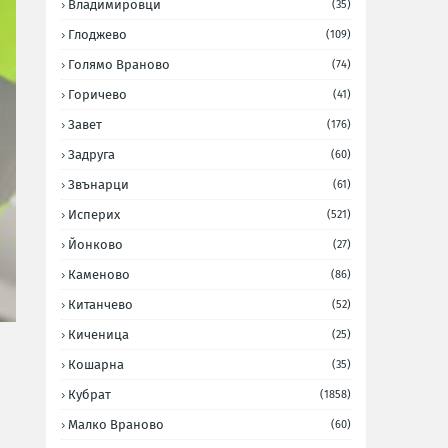
Владимировци
(35)
Глоджево
(109)
Голямо Враново
(74)
Горичево
(41)
Завет
(176)
Задруга
(60)
Звънарци
(61)
Исперих
(521)
Йонково
(27)
Каменово
(86)
Китанчево
(52)
Киченица
(25)
Кошарна
(35)
Кубрат
(1858)
Малко Враново
(60)