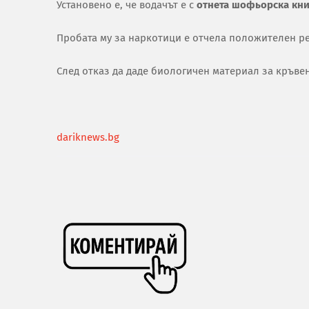
Установено е, че водачът е с
отнета шофьорска кн
Пробата му за наркотици е отчела положителен ре
След отказ да даде биологичен материал за кръвен
dariknews.bg