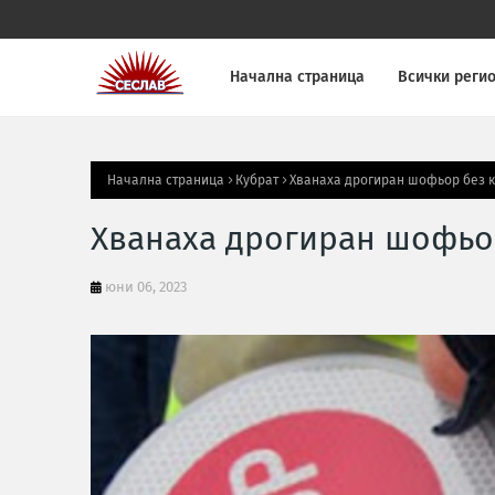
Начална страница
Всички реги
Начална страница
Кубрат
Хванаха дрогиран шофьор без к
Хванаха дрогиран шофьор
юни 06, 2023