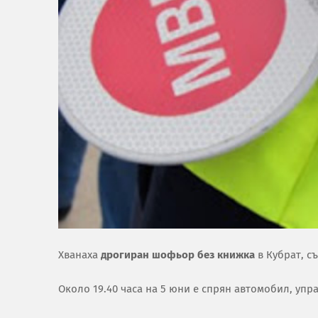
Хванаха
дрогиран шофьор без книжка
в Кубрат, с
Около 19.40 часа на 5 юни е спрян автомобил, упр