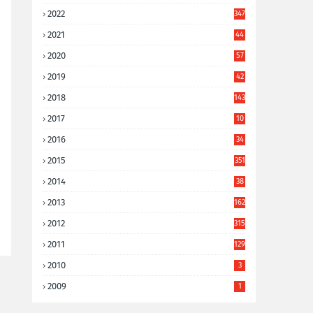
2022
347
2021
44
3
2020
57
8
2019
42
8
2018
143
2017
10
9
2016
34
8
2015
351
2014
38
6
2013
162
2012
315
2011
129
2010
3
2009
1