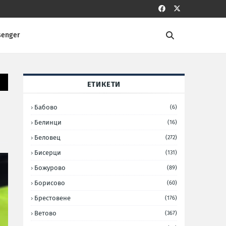
senger
ЕТИКЕТИ
Бабово
(6)
Белинци
(16)
Беловец
(272)
Бисерци
(131)
Божурово
(89)
Борисово
(60)
Брестовене
(176)
Ветово
(367)