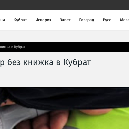
они
Кубрат
Исперих
Завет
Разград
Русе
Mes
нижка в Кубрат
 без книжка в Кубрат