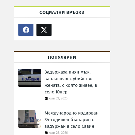
СОЦИАЛНИ ВРЪЗКИ
ПОПУЛЯРНИ
Задържаха пиян мъж,
заплашвал с убийство
жената, с която живее, в
село Юпер
юли 21, 2026
Международно издирван
34-годишен българин е
задържан в село Савин
юли 25, 2026