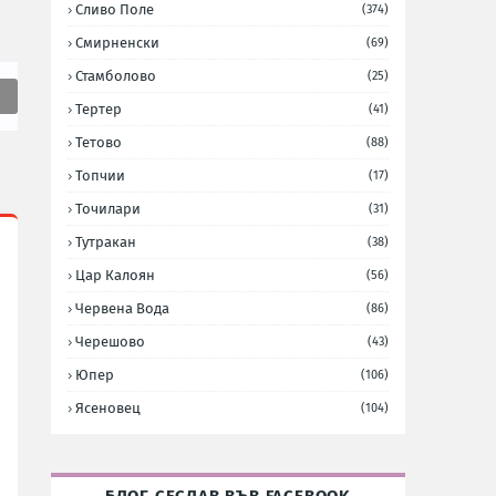
Сливо Поле
(374)
Смирненски
(69)
Стамболово
(25)
Тертер
(41)
Тетово
(88)
Топчии
(17)
Точилари
(31)
Тутракан
(38)
Цар Калоян
(56)
Червена Вода
(86)
Черешово
(43)
Юпер
(106)
Ясеновец
(104)