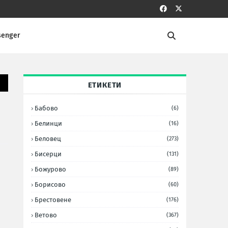
senger
ЕТИКЕТИ
Бабово
(6)
Белинци
(16)
Беловец
(273)
Бисерци
(131)
Божурово
(89)
Борисово
(60)
Брестовене
(176)
Ветово
(367)