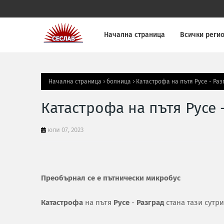
Начална страница
Всички реги
Начална страница
болница
Катастрофа на пътя Русе - Раз
Катастрофа на пътя Русе 
юли 07, 2023
Преобърнал се е пътнически микробус
Катастрофа
на пътя
Русе
-
Разград
стана тази сутри