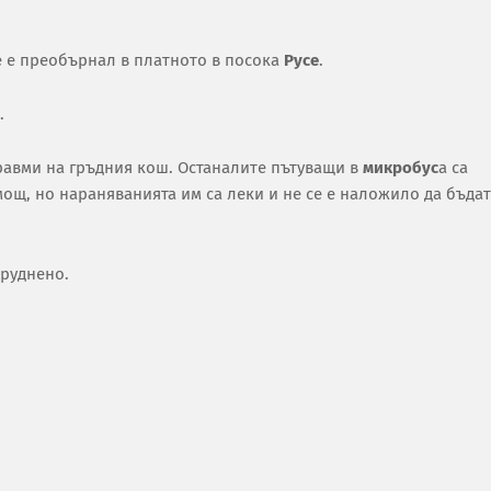
е е преобърнал в платното в посока
Русе
.
.
травми на гръдния кош. Останалите пътуващи в
микробус
а са
ощ, но нараняванията им са леки и не се е наложило да бъдат
труднено.