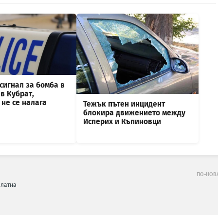
сигнал за бомба в
в Кубрат,
не се налага
Тежък пътен инцидент
блокира движението между
Исперих и Къпиновци
ПО-НОВ
платна