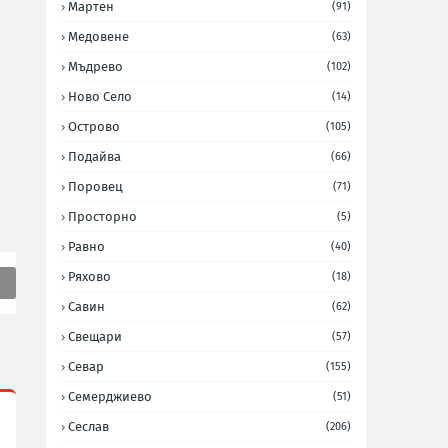
Мартен
(91)
Медовене
(63)
Мъдрево
(102)
Ново Село
(14)
Острово
(105)
Подайва
(66)
Поровец
(71)
Просторно
(5)
Равно
(40)
Ряхово
(18)
Савин
(62)
Свещари
(57)
Севар
(155)
Семерджиево
(51)
Сеслав
(206)