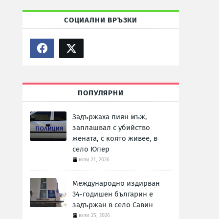
СОЦИАЛНИ ВРЪЗКИ
ПОПУЛЯРНИ
Задържаха пиян мъж,
заплашвал с убийство
жената, с която живее, в
село Юпер
юли 21, 2026
Международно издирван
34-годишен българин е
задържан в село Савин
юли 25, 2026