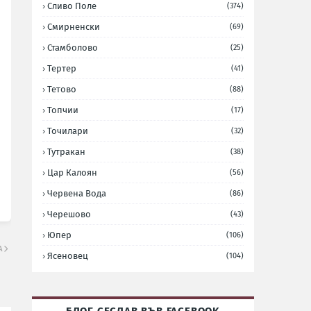
Сливо Поле
(374)
Смирненски
(69)
Стамболово
(25)
Тертер
(41)
Тетово
(88)
Топчии
(17)
Точилари
(32)
Тутракан
(38)
Цар Калоян
(56)
Червена Вода
(86)
Черешово
(43)
Юпер
(106)
А
Ясеновец
(104)