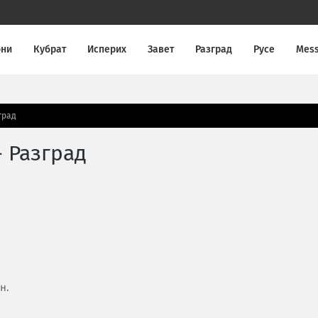
они
Кубрат
Исперих
Завет
Разград
Русе
Mes
град
- Разград
н.