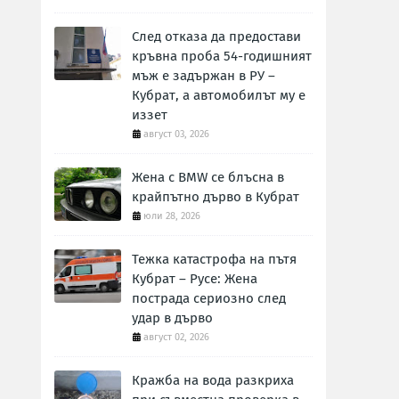
След отказа да предостави
кръвна проба 54-годишният
мъж е задържан в РУ –
Кубрат, а автомобилът му е
иззет
август 03, 2026
Жена с BMW се блъсна в
крайпътно дърво в Кубрат
юли 28, 2026
Тежка катастрофа на пътя
Кубрат – Русе: Жена
пострада сериозно след
удар в дърво
август 02, 2026
Кражба на вода разкриха