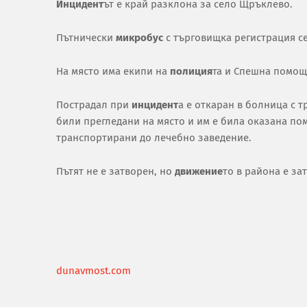
Инцидент
ът е край разклона за село Щръклево.
Пътнически
микробус
с търговищка регистрация с
На място има екипи на
полиция
та и Спешна помощ
Пострадал при
инцидент
а е откаран в болница с 
били прегледани на място и им е била оказана пом
транспортирани до лечебно заведение.
Пътят не е затворен, но
движение
то в района е за
dunavmost.com