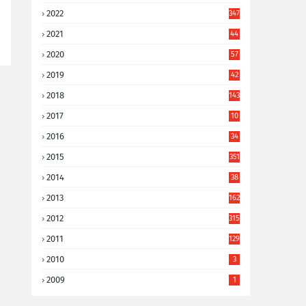
2022
347
2021
44
3
2020
57
8
2019
42
8
2018
143
2017
10
9
2016
34
8
2015
351
2014
38
6
2013
162
2012
315
2011
129
2010
3
2009
1