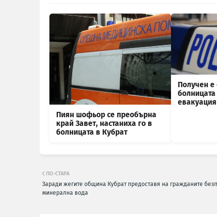
Получен е 
болницата 
евакуация 
Пиян шофьор се преобърна
край Завет, настаниха го в
болницата в Кубрат
ПО-СТАРА
Заради жегите община Кубрат предоставя на гражданите без
минерална вода