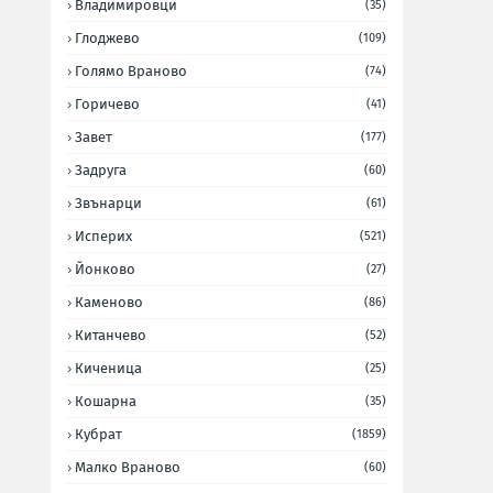
Владимировци
(35)
Глоджево
(109)
Голямо Враново
(74)
Горичево
(41)
Завет
(177)
Задруга
(60)
Звънарци
(61)
Исперих
(521)
Йонково
(27)
Каменово
(86)
Китанчево
(52)
Киченица
(25)
Кошарна
(35)
Кубрат
(1859)
Малко Враново
(60)