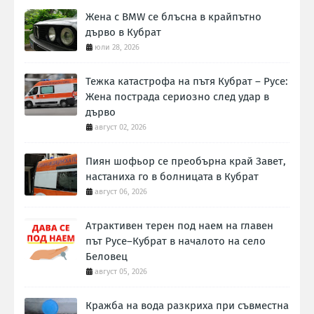
Жена с BMW се блъсна в крайпътно
дърво в Кубрат
юли 28, 2026
Тежка катастрофа на пътя Кубрат – Русе:
Жена пострада сериозно след удар в
дърво
август 02, 2026
Пиян шофьор се преобърна край Завет,
настаниха го в болницата в Кубрат
август 06, 2026
Атрактивен терен под наем на главен
път Русе–Кубрат в началото на село
Беловец
август 05, 2026
Кражба на вода разкриха при съвместна