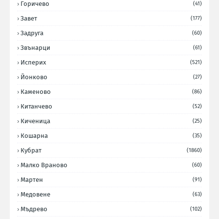
Горичево
(41)
Завет
(177)
Задруга
(60)
Звънарци
(61)
Исперих
(521)
Йонково
(27)
Каменово
(86)
Китанчево
(52)
Киченица
(25)
Кошарна
(35)
Кубрат
(1860)
Малко Враново
(60)
Мартен
(91)
Медовене
(63)
Мъдрево
(102)