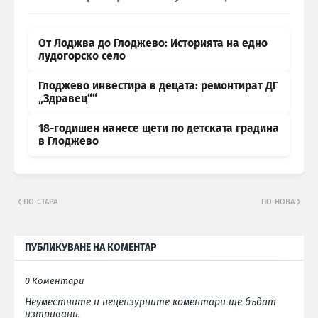
От Лоджва до Глоджево: Историята на едно
лудогорско село
Глоджево инвестира в децата: ремонтират ДГ
„Здравец““
18-годишен нанесе щети по детската градина
в Глоджево
ПО-СТАРА
ПО-НОВА
ПУБЛИКУВАНЕ НА КОМЕНТАР
0 Коментари
Неуместните и нецензурните коментари ще бъдат
изтривани.