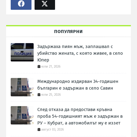
ПОПУЛЯРНИ
Задържаха пиян мъж, заплашвал с
убийство жената, с която живее, в село
Юпер
юли 21, 2026
Международно издирван 34-годишен
българин е задържан в село Савин
юли 25, 2026
След отказа да предостави кръвна
проба 54-годишният мъж е задържан в
РУ – Кубрат, а автомобилът му е иззет
август 03, 2026