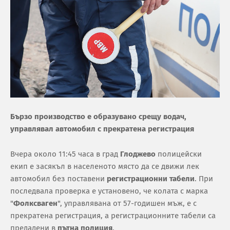
Бързо производство е образувано срещу водач,
управлявал автомобил с прекратена регистрация
Вчера около 11:45 часа в град
Глоджево
полицейски
екип е засякъл в населеното място да се движи лек
автомобил без поставени
регистрационни табели
. При
последвала проверка е установено, че колата с марка
"
Фолксваген
", управлявана от 57-годишен мъж, е с
прекратена регистрация, а регистрационните табели са
предадени в
пътна полиция
.