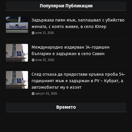
Популярни Публикации
Задържаха пиян мъж, заплашвал с убийство
жената, с която живее, в село Юпер
юли 21, 2026
Международно издирван 34-годишен
българин е задържан в село Савин
юли 25, 2026
След отказа да предостави кръвна проба 54-
годишният мъж е задържан в РУ – Кубрат, а
автомобилът му е иззет
август 03, 2026
Времето