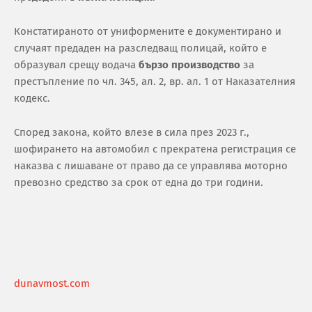
Констатираното от униформените е документирано и
случаят предаден на разследващ полицай, който е
образувал срещу водача
бързо производство
за
престъпление по чл. 345, ал. 2, вр. ал. 1 от Наказателния
кодекс.
Според закона, който влезе в сила през 2023 г.,
шофирането на автомобил с прекратена регистрация се
наказва с лишаване от право да се управлява моторно
превозно средство за срок от една до три години.
dunavmost.com