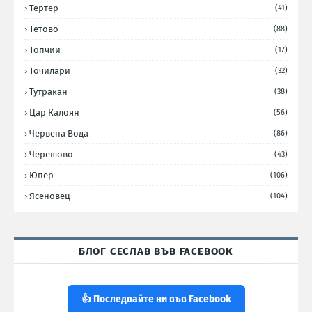
Тертер
(41)
Тетово
(88)
Топчии
(17)
Точилари
(32)
Тутракан
(38)
Цар Калоян
(56)
Червена Вода
(86)
Черешово
(43)
Юпер
(106)
Ясеновец
(104)
БЛОГ СЕСЛАВ ВЪВ FACEBOOK
👍 Последвайте ни във Facebook