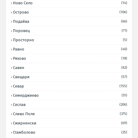
Ново Село
(14)
Острово
(106)
Подайва
(66)
Поровец
(71)
Просторно
(5)
Равно
(40)
Ряхово
(18)
Савин
(62)
Свещари
(57)
Севар
(155)
Семерджиево
(51)
Сеслав
(206)
Сливо Поле
(375)
Смирненски
(69)
Стамболово
(25)