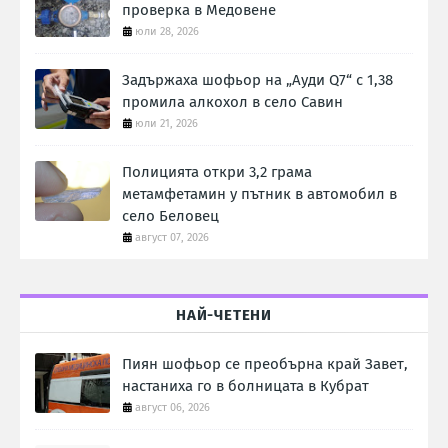
проверка в Медовене
юли 28, 2026
Задържаха шофьор на „Ауди Q7“ с 1,38
промила алкохол в село Савин
юли 21, 2026
Полицията откри 3,2 грама
метамфетамин у пътник в автомобил в
село Беловец
август 07, 2026
НАЙ-ЧЕТЕНИ
Пиян шофьор се преобърна край Завет,
настаниха го в болницата в Кубрат
август 06, 2026