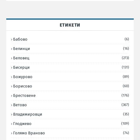
ЕТИКЕТИ
Бабово
(6)
Белинци
(16)
Беловец
(273)
Бисерци
(131)
Божурово
(89)
Борисово
(60)
Брестовене
(176)
Ветово
(367)
Владимировци
(35)
Глоджево
(109)
Голямо Враново
(74)