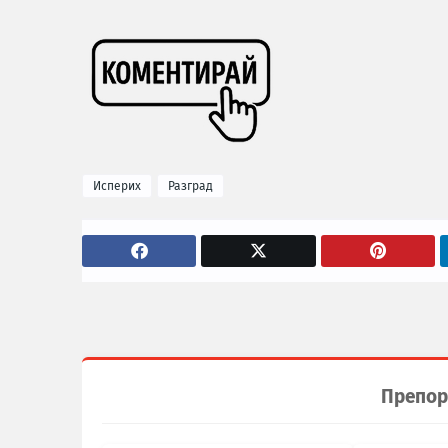
Исперих
Разград
Препор