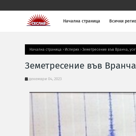
Начална страница
Всички реги
Начална страница
Исперих
Земетресение във Вранча, усет
Земетресение във Вранча, 
декември 04, 2023