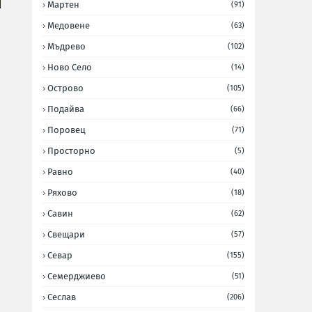
Мартен
(91)
Медовене
(63)
Мъдрево
(102)
Ново Село
(14)
Острово
(105)
Подайва
(66)
Поровец
(71)
Просторно
(5)
Равно
(40)
Ряхово
(18)
Савин
(62)
Свещари
(57)
Севар
(155)
Семерджиево
(51)
Сеслав
(206)