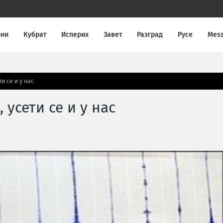
они
Кубрат
Исперих
Завет
Разград
Русе
Mes
и се и у нас
усети се и у нас