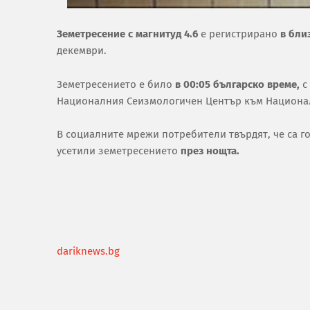
Земетресение с магнитуд 4.6
е регистрирано
в бли
декември.
Земетресението е било
в 00:05 българско време,
с
Националния Сеизмологичен Център към Национале
В социалните мрежи потребители твърдят, че са го
усетили земетресението
през нощта.
dariknews.bg