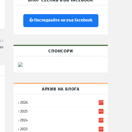
БЛОГ СЕСЛАВ ВЪВ FACEBOOK
👍 Последвайте ни във Facebook
А
во
СПОНСОРИ
АРХИВ НА БЛОГА
2026
277
2025
45
6
2024
331
2023
321