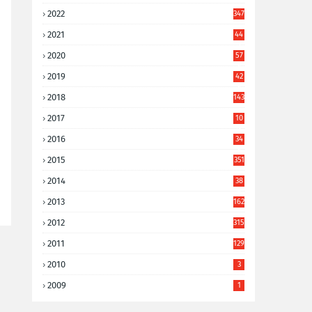
2022
347
2021
44
3
2020
57
8
2019
42
8
2018
143
2017
10
9
2016
34
8
2015
351
2014
38
6
2013
162
2012
315
2011
129
2010
3
2009
1