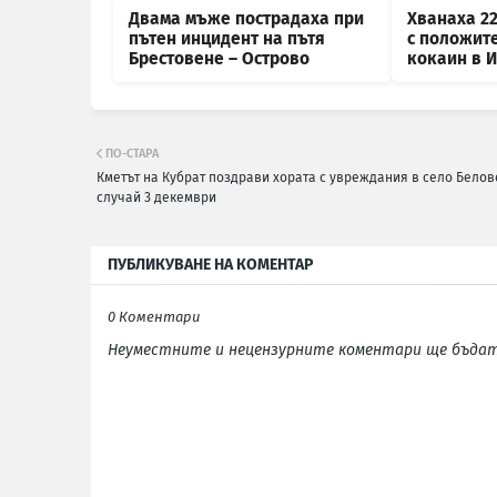
Двама мъже пострадаха при
Хванаха 2
пътен инцидент на пътя
с положит
Брестовене – Острово
кокаин в 
ПО-СТАРА
Кметът на Кубрат поздрави хората с увреждания в село Белов
случай 3 декември
ПУБЛИКУВАНЕ НА КОМЕНТАР
0 Коментари
Неуместните и нецензурните коментари ще бъдат