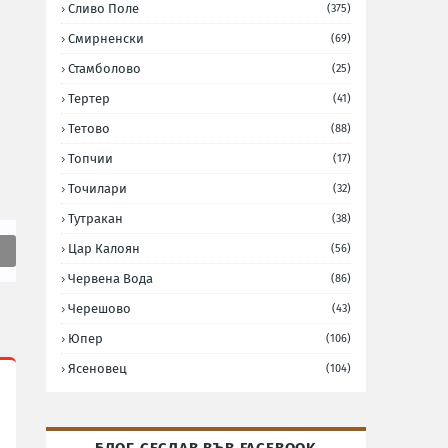
Сливо Поле
(375)
Смирненски
(69)
Стамболово
(25)
Тертер
(41)
Тетово
(88)
Топчии
(17)
Точилари
(32)
Тутракан
(38)
Цар Калоян
(56)
Червена Вода
(86)
Черешово
(43)
Юпер
(106)
Ясеновец
(104)