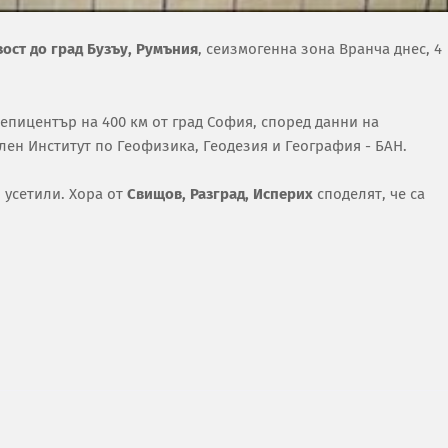
зост до град Бузъу, Румъния
, сеизмогенна зона Вранча днес, 4
 епицентър на 400 км от град София, според данни на
н Институт по Геофизика, Геодезия и География - БАН.
 усетили. Хора от
Свищов, Разград, Исперих
споделят, че са