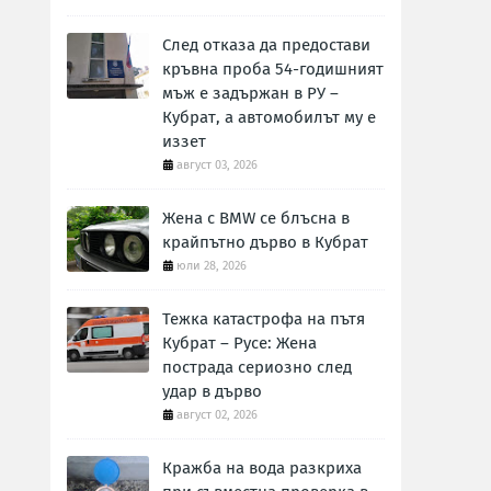
След отказа да предостави
кръвна проба 54-годишният
мъж е задържан в РУ –
Кубрат, а автомобилът му е
иззет
август 03, 2026
Жена с BMW се блъсна в
крайпътно дърво в Кубрат
юли 28, 2026
Тежка катастрофа на пътя
Кубрат – Русе: Жена
пострада сериозно след
удар в дърво
август 02, 2026
Кражба на вода разкриха