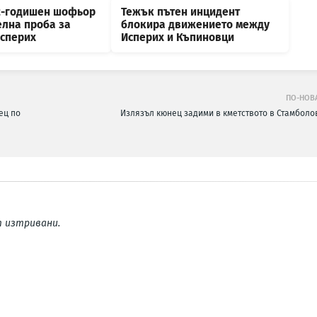
2-годишен шофьор
Тежък пътен инцидент
елна проба за
блокира движението между
Исперих
Исперих и Къпиновци
ПО-НОВ
ец по
Излязъл кюнец задими в кметството в Стамболо
 изтривани.