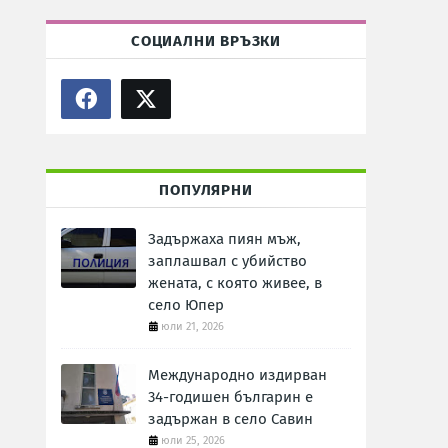
СОЦИАЛНИ ВРЪЗКИ
ПОПУЛЯРНИ
Задържаха пиян мъж,
заплашвал с убийство
жената, с която живее, в
село Юпер
юли 21, 2026
Международно издирван
34-годишен българин е
задържан в село Савин
юли 25, 2026