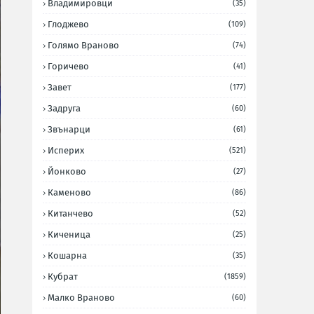
Владимировци
(35)
Глоджево
(109)
Голямо Враново
(74)
Горичево
(41)
Завет
(177)
Задруга
(60)
Звънарци
(61)
Исперих
(521)
Йонково
(27)
Каменово
(86)
Китанчево
(52)
Киченица
(25)
Кошарна
(35)
Кубрат
(1859)
Малко Враново
(60)