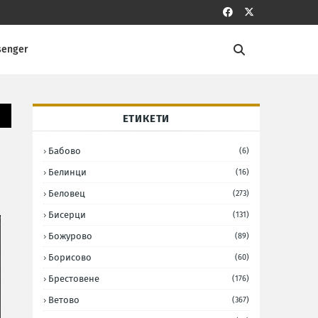
senger
ЕТИКЕТИ
Бабово
(6)
Белинци
(16)
Беловец
(273)
Бисерци
(131)
Божурово
(89)
Борисово
(60)
Брестовене
(176)
Ветово
(367)