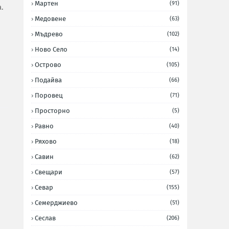
Мартен
(91)
.
Медовене
(63)
Мъдрево
(102)
Ново Село
(14)
Острово
(105)
Подайва
(66)
Поровец
(71)
Просторно
(5)
Равно
(40)
Ряхово
(18)
Савин
(62)
Свещари
(57)
Севар
(155)
Семерджиево
(51)
Сеслав
(206)