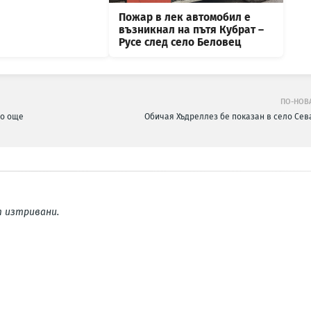
Пожар в лек автомобил е
възникнал на пътя Кубрат –
Русе след село Беловец
ПО-НОВ
ло още
Обичая Хъдреллез бе показан в село Сев
 изтривани.