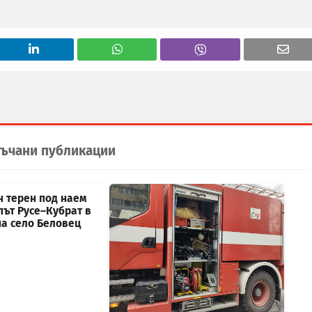
ъчани публикации
н терен под наем
път Русе–Кубрат в
на село Беловец