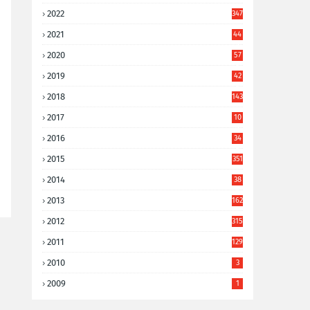
2022
347
2021
44
3
2020
57
8
2019
42
8
2018
143
2017
10
9
2016
34
8
2015
351
2014
38
6
2013
162
2012
315
2011
129
2010
3
2009
1