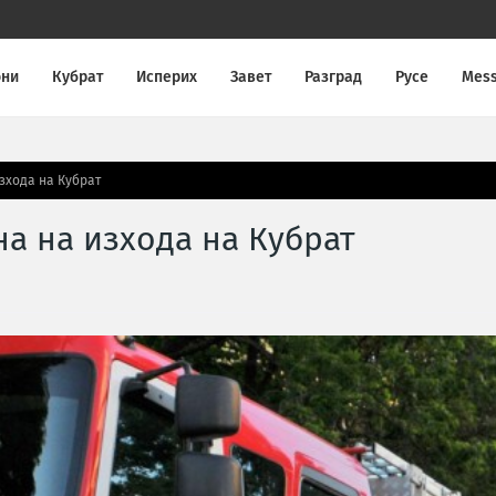
они
Кубрат
Исперих
Завет
Разград
Русе
Mes
зхода на Кубрат
а на изхода на Кубрат