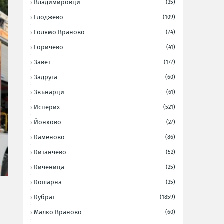
Владимировци
(35)
Глоджево
(109)
Голямо Враново
(74)
Горичево
(41)
Завет
(177)
Задруга
(60)
Звънарци
(61)
Исперих
(521)
Йонково
(27)
Каменово
(86)
Китанчево
(52)
Киченица
(25)
Кошарна
(35)
Кубрат
(1859)
Малко Враново
(60)