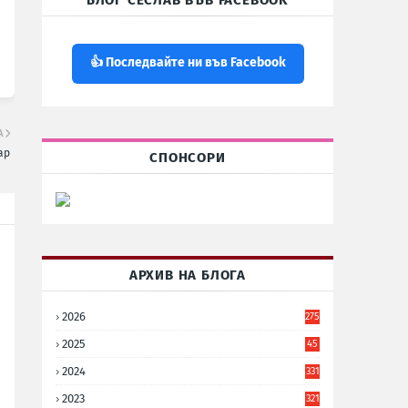
БЛОГ СЕСЛАВ ВЪВ FACEBOOK
👍 Последвайте ни във Facebook
А
ар
СПОНСОРИ
АРХИВ НА БЛОГА
2026
275
2025
45
6
2024
331
2023
321