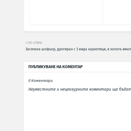
ПО-СТАРА
Засякоха шофьор, дрогиран с 3 вида наркотици, в колата има
ПУБЛИКУВАНЕ НА КОМЕНТАР
0 Коментари
Неуместните и нецензурните коментари ще бъдат