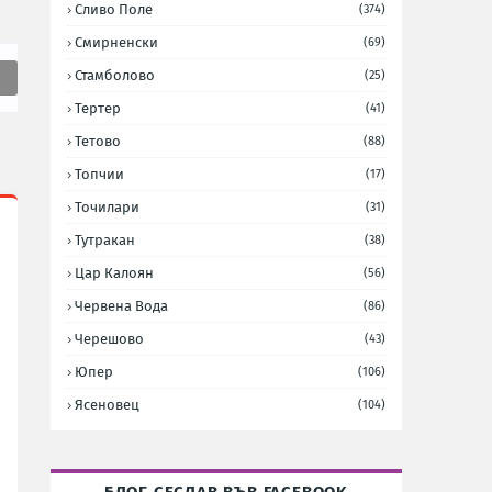
Сливо Поле
(374)
Смирненски
(69)
Стамболово
(25)
Тертер
(41)
Тетово
(88)
Топчии
(17)
Точилари
(31)
Тутракан
(38)
Цар Калоян
(56)
Червена Вода
(86)
Черешово
(43)
Юпер
(106)
Ясеновец
(104)