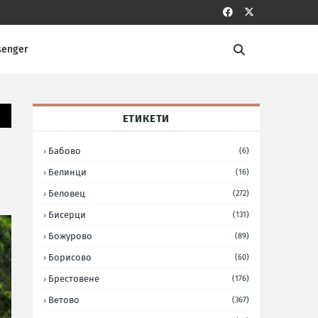
senger
ЕТИКЕТИ
Бабово
(6)
Белинци
(16)
Беловец
(272)
Бисерци
(131)
Божурово
(89)
Борисово
(60)
Брестовене
(176)
Ветово
(367)