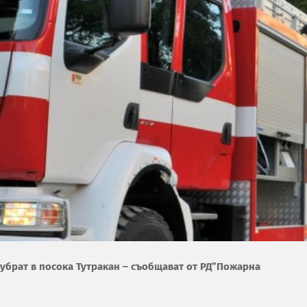
убрат в посока Тутракан – съобщават от РД”Пожарна