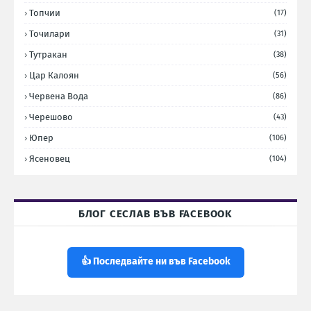
Топчии
(17)
Точилари
(31)
Тутракан
(38)
Цар Калоян
(56)
Червена Вода
(86)
Черешово
(43)
Юпер
(106)
Ясеновец
(104)
БЛОГ СЕСЛАВ ВЪВ FACEBOOK
👍 Последвайте ни във Facebook