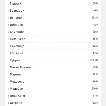
Задруга
(60)
Звънарци
(61)
Исперих
(521)
Йонково
(27)
Каменово
(86)
Китанчево
(52)
Киченица
(25)
Кошарна
(35)
Кубрат
(1858)
Малко Враново
(60)
Мартен
(91)
Медовене
(63)
Мъдрево
(102)
Ново Село
(14)
Острово
(105)