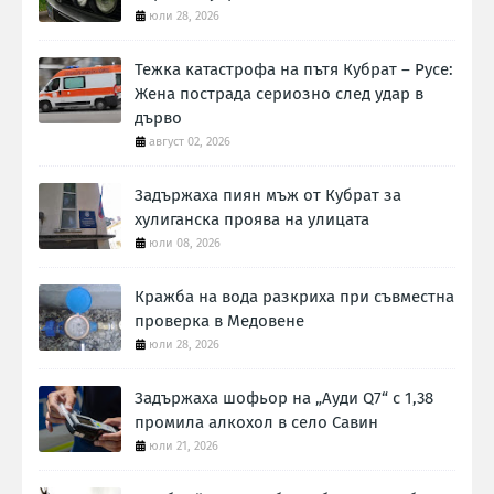
юли 28, 2026
Тежка катастрофа на пътя Кубрат – Русе:
Жена пострада сериозно след удар в
дърво
август 02, 2026
Задържаха пиян мъж от Кубрат за
хулиганска проява на улицата
юли 08, 2026
Кражба на вода разкриха при съвместна
проверка в Медовене
юли 28, 2026
Задържаха шофьор на „Ауди Q7“ с 1,38
промила алкохол в село Савин
юли 21, 2026