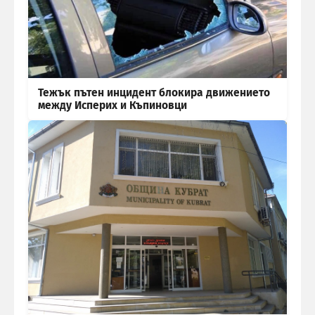
Тежък пътен инцидент блокира движението
между Исперих и Къпиновци