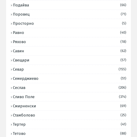
Подайва
(66)
Поровец
(71)
Просторно
(5)
Равно
(40)
Ряхово
(18)
Савин
(62)
Свещари
(57)
Севар
(155)
Семерджиево
(51)
Сеслав
(206)
Сливо Поле
(374)
Смирненски
(69)
Стамболово
(25)
Тертер
(41)
Тетово
(88)