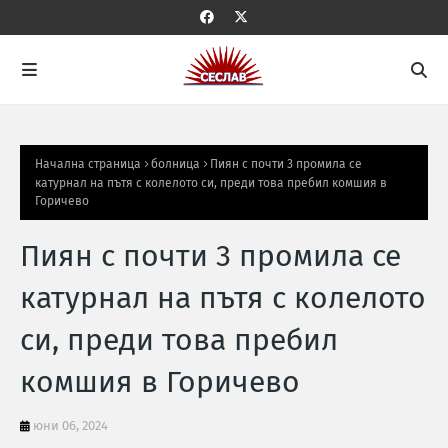
Начална страница
болница
Пиян с почти 3 промила се
катурнал на пътя с колелото си, преди това пребил комшия в
Горичево
Пиян с почти 3 промила се
катурнал на пътя с колелото
си, преди това пребил
комшия в Горичево
юни 06, 2024