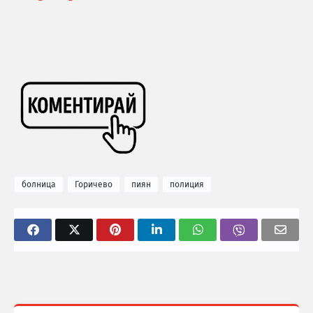
болница
Горичево
пиян
полиция