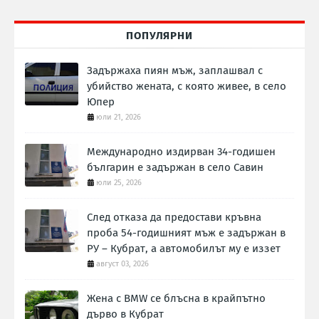
ПОПУЛЯРНИ
Задържаха пиян мъж, заплашвал с
убийство жената, с която живее, в село
Юпер
юли 21, 2026
Международно издирван 34-годишен
българин е задържан в село Савин
юли 25, 2026
След отказа да предостави кръвна
проба 54-годишният мъж е задържан в
РУ – Кубрат, а автомобилът му е иззет
август 03, 2026
Жена с BMW се блъсна в крайпътно
дърво в Кубрат