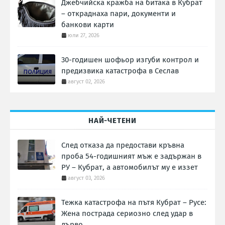
Джебчийска кражба на битака в Кубрат
– откраднаха пари, документи и
банкови карти
юли 27, 2026
30-годишен шофьор изгуби контрол и
предизвика катастрофа в Сеслав
август 02, 2026
НАЙ-ЧЕТЕНИ
След отказа да предостави кръвна
проба 54-годишният мъж е задържан в
РУ – Кубрат, а автомобилът му е иззет
август 03, 2026
Тежка катастрофа на пътя Кубрат – Русе:
Жена пострада сериозно след удар в
дърво