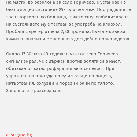
На място, до разклона за село Горичево, е установен в
безпомощно състояние 29-годишен мъж. Пострадалият е
транспортиран до болница, където след стабилизиране
на състоянието му е тестван за употреба на алкохол.
Пробата с дрегер отчела 2,80 промила. Взета е кръв за
химичен анализ и е започнато досъдебно производство.
Около 17.30 часа 48-годишен мъж от село Горичево
сигнализирал, че е държан против волята си в имот,
обитаван от катастрофиралия велосипедист. При
упражнената принуда получил отоци по лицето,
натъртвания, охлузни и порезни рани по тялото.
Започнато е разследване.
e-razgrad.bg