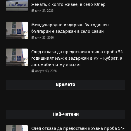
жената, с която живее, в село Юпер
юли 21, 2026
Международно издирван 34-годишен
българин е задържан в село Савин
юли 25, 2026
След отказа да предостави кръвна проба 54-
годишният мъж е задържан в РУ – Кубрат, а
автомобилът му е иззет
август 03, 2026
Времето
Най-четени
След отказа да предостави кръвна проба 54-