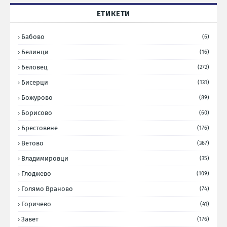
ЕТИКЕТИ
Бабово
(6)
Белинци
(16)
Беловец
(272)
Бисерци
(131)
Божурово
(89)
Борисово
(60)
Брестовене
(176)
Ветово
(367)
Владимировци
(35)
Глоджево
(109)
Голямо Враново
(74)
Горичево
(41)
Завет
(176)