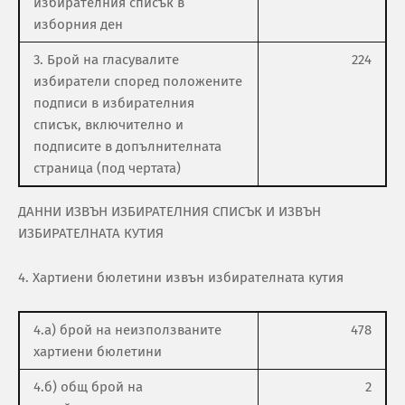
избирателния списък в
изборния ден
3. Брой на гласувалите
224
избиратели според положените
подписи в избирателния
списък, включително и
подписите в допълнителната
страница (под чертата)
ДАННИ ИЗВЪН ИЗБИРАТЕЛНИЯ СПИСЪК И ИЗВЪН
ИЗБИРАТЕЛНАТА КУТИЯ
4. Хартиени бюлетини извън избирателната кутия
4.а) брой на неизползваните
478
хартиени бюлетини
4.б) общ брой на
2