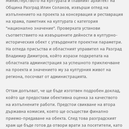
Министерството на културата и главният архитект на
Община Разград Илин Солаков, извърши оглед на
изпълнението на проекта за консервация и реставрация
на храма, паметник на културата с категория
"национално значение". Проверката установи
съответствието на извършените дейности в културно-
историческия обект с утвърдените проектни параметри.
На огледа присъства и областният управител на Разград
Владимир Димитров, който изрази подкрепата на
областната администрация за успешното приключване
на проекта и значението му за културния живот на
региона, посочват от администрацията.
Оттам допълват, че ще бъде изготвен подробен доклад,
който ще предостави обективна оценка за качеството
на изпълнените работи. Предстои свикване на втора
държавна комисия, която ще осъществи финално
приемо-предаване на обекта. След това разградският
храм ще бъде готов да отвори врати за посетители, като