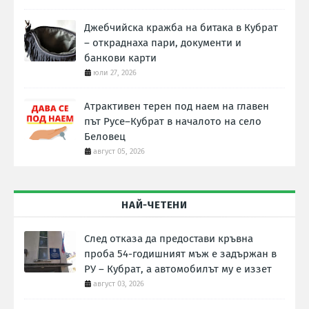
Джебчийска кражба на битака в Кубрат
– откраднаха пари, документи и
банкови карти
юли 27, 2026
Атрактивен терен под наем на главен
път Русе–Кубрат в началото на село
Беловец
август 05, 2026
НАЙ-ЧЕТЕНИ
След отказа да предостави кръвна
проба 54-годишният мъж е задържан в
РУ – Кубрат, а автомобилът му е иззет
август 03, 2026