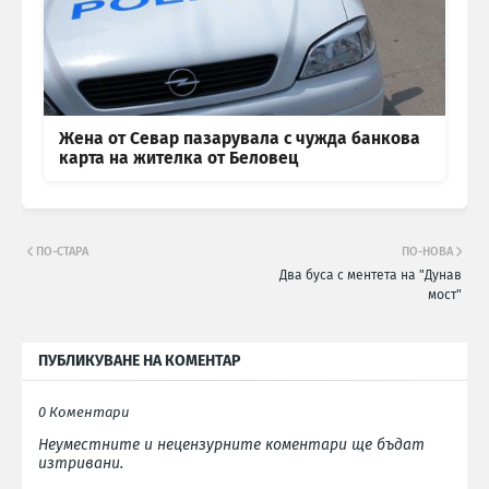
Жена от Севар пазарувала с чужда банкова
карта на жителка от Беловец
ПО-СТАРА
ПО-НОВА
Два буса с ментета на "Дунав
мост"
ПУБЛИКУВАНЕ НА КОМЕНТАР
0 Коментари
Неуместните и нецензурните коментари ще бъдат
изтривани.