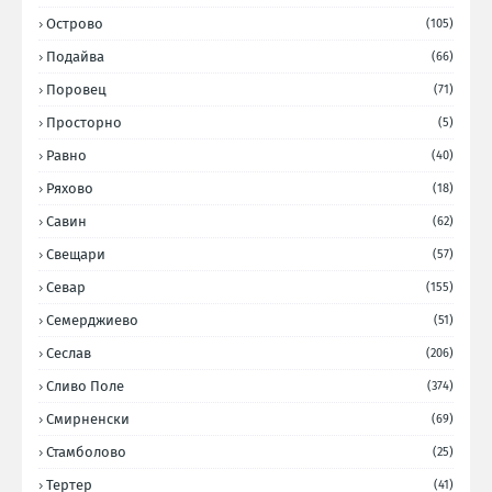
Острово
(105)
Подайва
(66)
Поровец
(71)
Просторно
(5)
Равно
(40)
Ряхово
(18)
Савин
(62)
Свещари
(57)
Севар
(155)
Семерджиево
(51)
Сеслав
(206)
Сливо Поле
(374)
Смирненски
(69)
Стамболово
(25)
Тертер
(41)