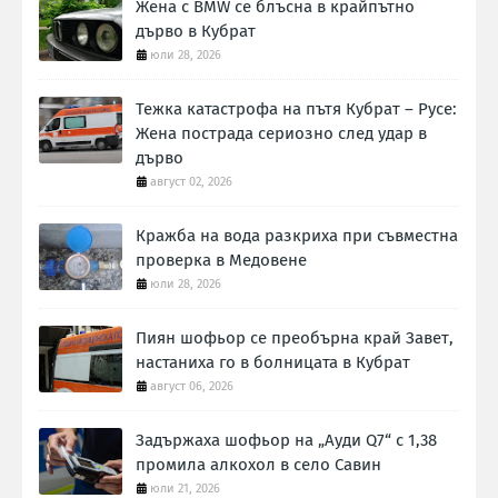
Жена с BMW се блъсна в крайпътно
дърво в Кубрат
юли 28, 2026
Тежка катастрофа на пътя Кубрат – Русе:
Жена пострада сериозно след удар в
дърво
август 02, 2026
Кражба на вода разкриха при съвместна
проверка в Медовене
юли 28, 2026
Пиян шофьор се преобърна край Завет,
настаниха го в болницата в Кубрат
август 06, 2026
Задържаха шофьор на „Ауди Q7“ с 1,38
промила алкохол в село Савин
юли 21, 2026