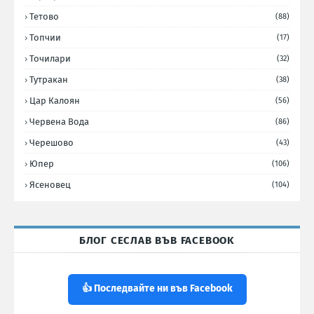
Тетово
(88)
Топчии
(17)
Точилари
(32)
Тутракан
(38)
Цар Калоян
(56)
Червена Вода
(86)
Черешово
(43)
Юпер
(106)
Ясеновец
(104)
БЛОГ СЕСЛАВ ВЪВ FACEBOOK
👍 Последвайте ни във Facebook