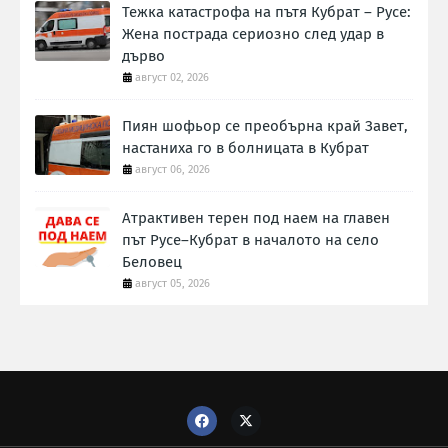
Тежка катастрофа на пътя Кубрат – Русе:
Жена пострада сериозно след удар в
дърво
август 02, 2026
Пиян шофьор се преобърна край Завет,
настаниха го в болницата в Кубрат
август 06, 2026
Атрактивен терен под наем на главен
път Русе–Кубрат в началото на село
Беловец
август 05, 2026