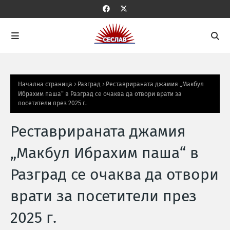
Начална страница
Разград
Реставрираната джамия „Макбул
Ибрахим паша“ в Разград се очаква да отвори врати за
посетители през 2025 г.
Реставрираната джамия
„Макбул Ибрахим паша“ в
Разград се очаква да отвори
врати за посетители през
2025 г.