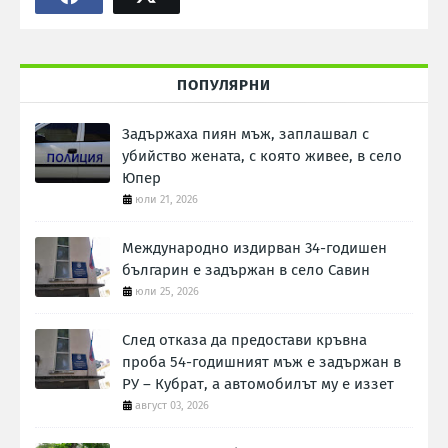
ПОПУЛЯРНИ
Задържаха пиян мъж, заплашвал с
убийство жената, с която живее, в село
Юпер
юли 21, 2026
Международно издирван 34-годишен
българин е задържан в село Савин
юли 25, 2026
След отказа да предостави кръвна
проба 54-годишният мъж е задържан в
РУ – Кубрат, а автомобилът му е иззет
август 03, 2026