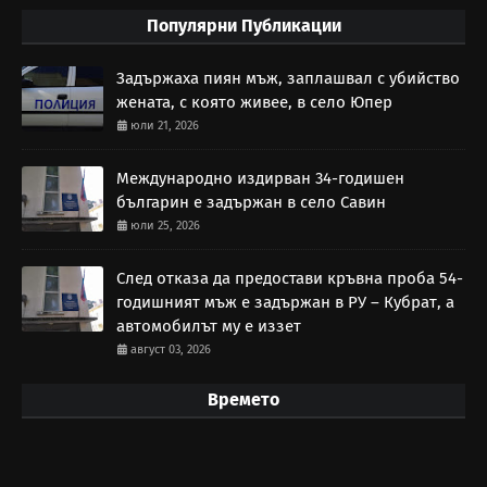
Популярни Публикации
Задържаха пиян мъж, заплашвал с убийство
жената, с която живее, в село Юпер
юли 21, 2026
Международно издирван 34-годишен
българин е задържан в село Савин
юли 25, 2026
След отказа да предостави кръвна проба 54-
годишният мъж е задържан в РУ – Кубрат, а
автомобилът му е иззет
август 03, 2026
Времето