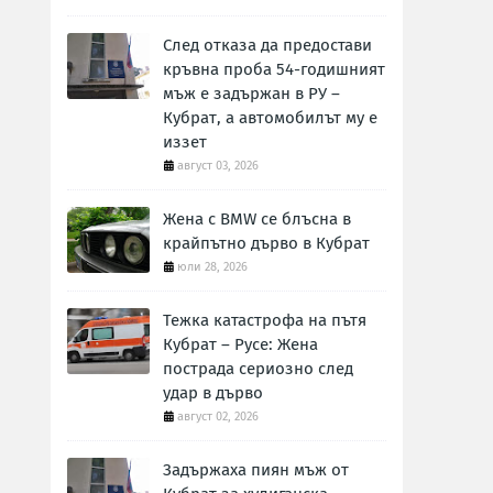
След отказа да предостави
кръвна проба 54-годишният
мъж е задържан в РУ –
Кубрат, а автомобилът му е
иззет
август 03, 2026
Жена с BMW се блъсна в
крайпътно дърво в Кубрат
юли 28, 2026
Тежка катастрофа на пътя
Кубрат – Русе: Жена
пострада сериозно след
удар в дърво
август 02, 2026
Задържаха пиян мъж от