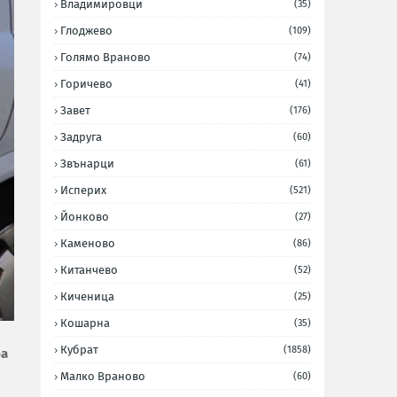
Владимировци
(35)
Глоджево
(109)
Голямо Враново
(74)
Горичево
(41)
Завет
(176)
Задруга
(60)
Звънарци
(61)
Исперих
(521)
Йонково
(27)
Каменово
(86)
Китанчево
(52)
Киченица
(25)
Кошарна
(35)
Кубрат
(1858)
ра
Малко Враново
(60)