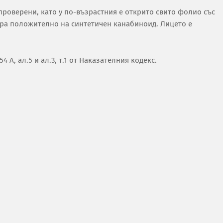
проверени, като у по-възрастния е открито свито фолио със
гира положително на синтетичен канабиноид. Лицето е
 А, ал.5 и ал.3, т.1 от Наказателния кодекс.