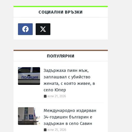
СОЦИАЛНИ ВРЪЗКИ
ПОПУЛЯРНИ
Задържаха пиян мъж,
заплашвал с убийство
жената, с която живее, в
село Юпер
юли 21, 2026
Международно издирван
34-годишен българин е
задържан в село Савин
юли 25, 2026