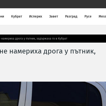
они
Кубрат
Исперих
Завет
Разград
Русе
Mes
 намериха дрога у пътник, задържаха го в Кубрат
не намериха дрога у пътник,