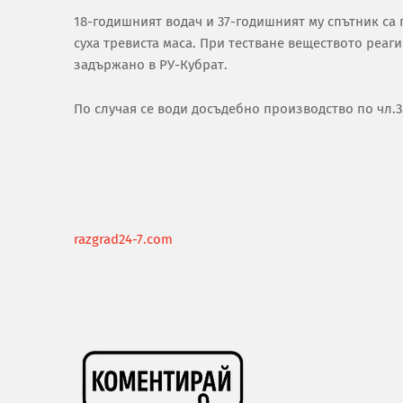
18-годишният водач и 37-годишният му спътник са 
суха тревиста маса. При тестване веществото реа
задържано в РУ-Кубрат.
По случая се води досъдебно производство по чл.354
razgrad24-7.com