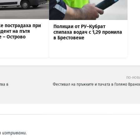
е пострадаха при
Полицаи от РУ–Кубрат
дент на пътя
спипаха водач с 1,29 промила
е – Острово
в Брестовене
ПО-НОВ
тва в
Фестивал на пръжките и пачата в Голямо Врано
 изтривани.