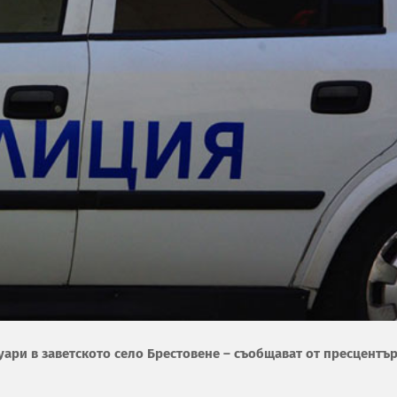
нуари в заветското село Брестовене – съобщават от пресцентъ