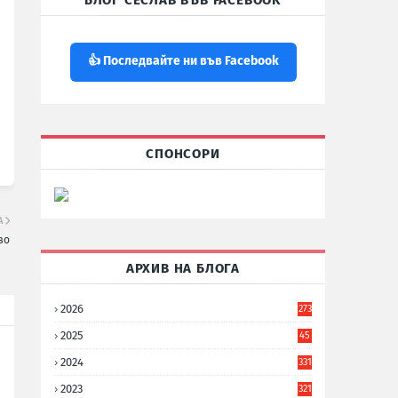
БЛОГ СЕСЛАВ ВЪВ FACEBOOK
👍 Последвайте ни във Facebook
СПОНСОРИ
А
во
АРХИВ НА БЛОГА
2026
273
2025
45
6
2024
331
2023
321