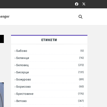
senger
ЕТИКЕТИ
Бабово
(6)
Белинци
(16)
Беловец
(272)
Бисерци
(131)
Божурово
(89)
Борисово
(60)
Брестовене
(176)
Ветово
(367)