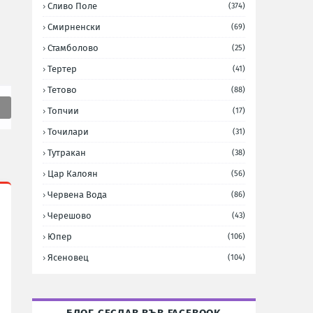
Сливо Поле
(374)
Смирненски
(69)
Стамболово
(25)
Тертер
(41)
Тетово
(88)
Топчии
(17)
Точилари
(31)
Тутракан
(38)
Цар Калоян
(56)
Червена Вода
(86)
Черешово
(43)
Юпер
(106)
Ясеновец
(104)