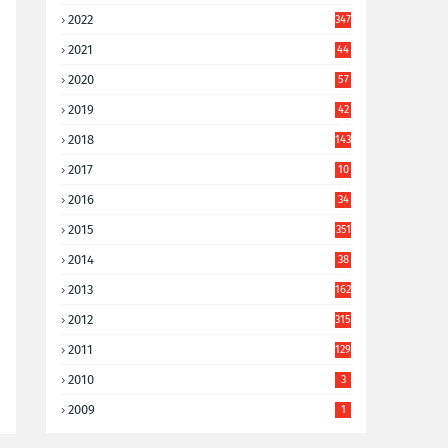
2022
347
2021
44
3
2020
57
8
2019
42
8
2018
143
2017
10
9
2016
34
8
2015
351
2014
38
6
2013
162
2012
315
2011
129
2010
3
2009
1