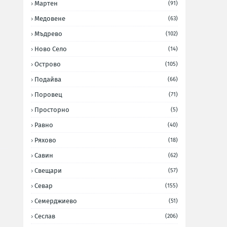
Мартен
(91)
Медовене
(63)
Мъдрево
(102)
Ново Село
(14)
Острово
(105)
Подайва
(66)
Поровец
(71)
Просторно
(5)
Равно
(40)
Ряхово
(18)
Савин
(62)
Свещари
(57)
Севар
(155)
Семерджиево
(51)
Сеслав
(206)