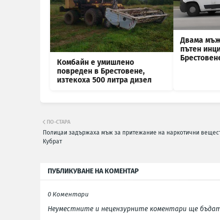
Двама мъж
пътен инци
Брестовен
Комбайн е умишлено
повреден в Брестовене,
изтекоха 500 литра дизел
ПО-СТАРА
Полицаи задържаха мъж за притежание на наркотични вещес
Кубрат
ПУБЛИКУВАНЕ НА КОМЕНТАР
0 Коментари
Неуместните и нецензурните коментари ще бъдат