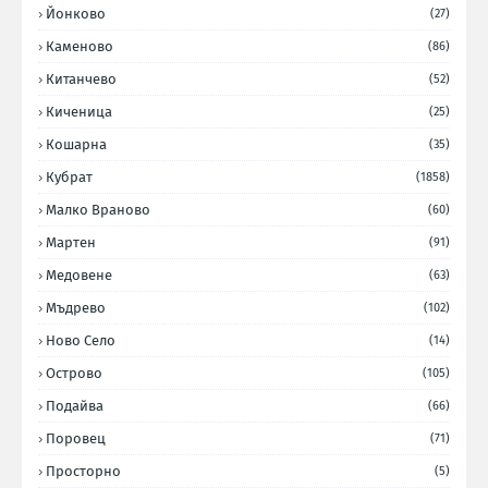
Йонково
(27)
Каменово
(86)
Китанчево
(52)
Киченица
(25)
Кошарна
(35)
Кубрат
(1858)
Малко Враново
(60)
Мартен
(91)
Медовене
(63)
Мъдрево
(102)
Ново Село
(14)
Острово
(105)
Подайва
(66)
Поровец
(71)
Просторно
(5)