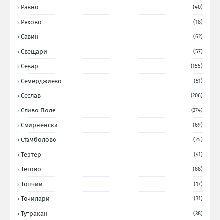
Равно
(40)
Ряхово
(18)
Савин
(62)
Свещари
(57)
Севар
(155)
Семерджиево
(51)
Сеслав
(206)
Сливо Поле
(374)
Смирненски
(69)
Стамболово
(25)
Тертер
(41)
Тетово
(88)
Топчии
(17)
Точилари
(31)
Тутракан
(38)