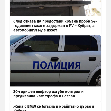
След отказа да предостави кръвна проба 54-
годишният мъж е задържан в РУ – Кубрат, а
автомобилът му е иззет
30-годишен шофьор изгуби контрол и
предизвика катастрофа в Сеслав
Жена с BMW се блъсна в крайпътно дърво в
Кубрат