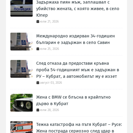
Задържаха пиян мъж, заплашвал с
убийство жената, с която живее, в село
Юпер
юли 21, 2026
Международно издирван 34-годишен
българин е задържан в село Савин
юли 25, 2026
След отказа да предостави кръвна
проба 54-годишният мъж е задържан в
РУ – Кубрат, а автомобилът му е иззет
август 03, 2026
Жена с BMW се блъсна в крайпътно
дърво в Кубрат
юли 28, 2026
Тежка катастрофа на пътя Кубрат – Русе:
Жена пострада сериозно след удар в