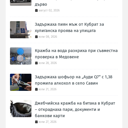
дърво
август 02, 2026
Задържаха пиян мъж от Кубрат за
хулиганска проява на улицата
юли 08, 2026
Кражба на вода разкриха при съвместна
проверка в Медовене
юли 28, 2026
Задържаха шофьор на „Ауди Q7“ с 1,38
промила алкохол в село Савин
юли 21, 2026
Джебчийска кражба на битака в Кубрат
– откраднаха пари, документи и
банкови карти
юли 27, 2026