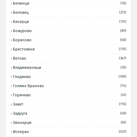
Белинци
(16)
Беловец
(272)
Бисерци
(131)
Божурово
(89)
Борисово
(60)
Брестовене
(176)
Ветово
(367)
Владимировци
(35)
Глоджево
(109)
Голямо Враново
(74)
Горичево
(41)
Завет
(176)
Задруга
(60)
Звънарци
(61)
Исперих
(521)