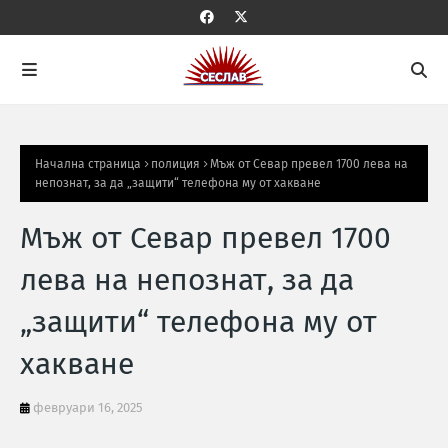
Начална страница
полиция
Мъж от Севар превел 1700 лева на
непознат, за да „защити“ телефона му от хакване
Мъж от Севар превел 1700
лева на непознат, за да
„защити“ телефона му от
хакване
февруари 16, 2025