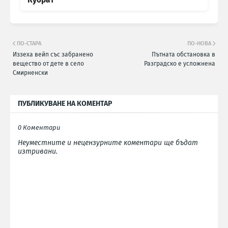
ПО-СТАРА
ПО-НОВА
Иззеха вейп със забранено
Пътната обстановка в
вещество от дете в село
Разградско е усложнена
Смирненски
ПУБЛИКУВАНЕ НА КОМЕНТАР
0 Коментари
Неуместните и нецензурните коментари ще бъдат
изтривани.