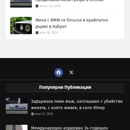
август 02, 2026
Жена с BMW се блъсна в крайпътно
дърво в Кубрат
юли 28, 2026
Популярни Публикации
Задържаха пиян мъж, заплашвал с убийство
жената, с която живее, в село Юпер
юли 21, 2026
Международно издирван 34-годишен