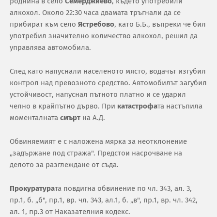
роднина в село
Семерджиево
, където употребили
алкохол. Около 22:30 часа двамата тръгнали да се
прибират към село
Ястребово
, като Б.Б., въпреки че бил
употребил значително количество алкохол, решил да
управлява автомобила.
След като напуснали населеното място, водачът изгубил
контрол над превозното средство. Автомобилът загубил
устойчивост, напуснал пътното платно и се ударил
челно в крайпътно дърво. При
катастрофа
та настъпила
моменталната
смърт
на А.Д.
Обвиняемият е с наложена мярка за неотклонение
„задържане под стража". Предстои насрочване на
делото за разглеждане от съда.
Прокуратура
та повдигна обвинение по чл. 343, ал. 3,
пр.1, б. „б", пр.1, вр. чл. 343, ал.1, б. „в", пр.1, вр. чл. 342,
ал. 1, пр.3 от Наказателния кодекс.