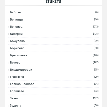
ЕТИКЕТИ
Бабово
(6)
Белинци
(16)
Беловец
(272)
Бисерци
(131)
Божурово
(89)
Борисово
(60)
Брестовене
(176)
Ветово
(367)
Владимировци
(35)
Глоджево
(109)
Голямо Враново
(74)
Горичево
(41)
Завет
(177)
Задруга
(60)