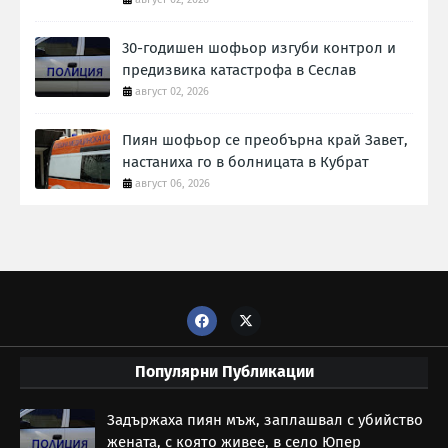
30-годишен шофьор изгуби контрол и
предизвика катастрофа в Сеслав
август 02, 2026
Пиян шофьор се преобърна край Завет,
настаниха го в болницата в Кубрат
август 06, 2026
Популярни Публикации
Задържаха пиян мъж, заплашвал с убийство
жената, с която живее, в село Юпер