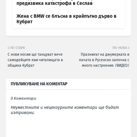
предизвика катастрофа в Сеслав
Жена с BMW се блъсна в крайпътно дърво в
Кубрат
ПО-СТАРА
ПО-НОВА
С нови носии ще танцуват вече
Празникът на джумерката и
самодейците към читалищата в
пачата в Русенско започна с
община Кубрат
много настроение /ВИДЕО/
ПУБЛИКУВАНЕ НА КОМЕНТАР
0 Коментари
Неуместните и нецензурните коментари ще бъдат
изтривани.