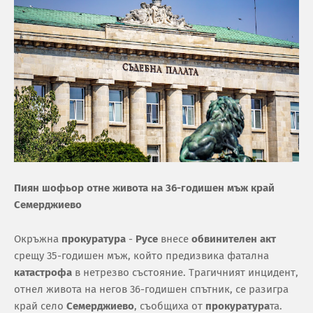
Пиян шофьор отне живота на 36-годишен мъж край
Семерджиево
Окръжна
прокуратура
-
Русе
внесе
обвинителен акт
срещу 35-годишен мъж, който предизвика фатална
катастрофа
в нетрезво състояние. Трагичният инцидент,
отнел живота на негов 36-годишен спътник, се разигра
край село
Семерджиево
, съобщиха от
прокуратура
та.