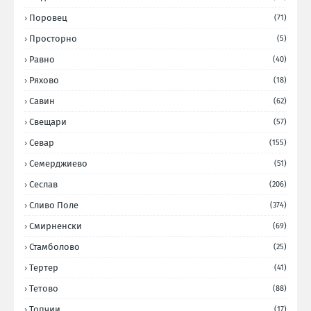
Поровец
(71)
Просторно
(5)
Равно
(40)
Ряхово
(18)
Савин
(62)
Свещари
(57)
Севар
(155)
Семерджиево
(51)
Сеслав
(206)
Сливо Поле
(374)
Смирненски
(69)
Стамболово
(25)
Тертер
(41)
Тетово
(88)
Топчии
(17)