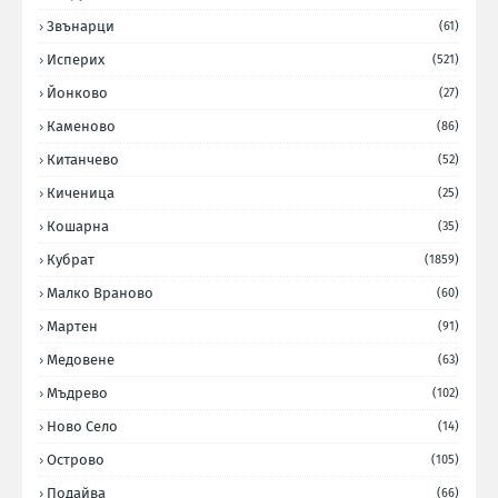
Звънарци
(61)
Исперих
(521)
Йонково
(27)
Каменово
(86)
Китанчево
(52)
Киченица
(25)
Кошарна
(35)
Кубрат
(1859)
Малко Враново
(60)
Мартен
(91)
Медовене
(63)
Мъдрево
(102)
Ново Село
(14)
Острово
(105)
Подайва
(66)