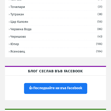
Точилари
(31)
Тутракан
(38)
Цар Калоян
(56)
Червена Вода
(86)
Черешово
(43)
Юпер
(106)
Ясеновец
(104)
БЛОГ СЕСЛАВ ВЪВ FACEBOOK
👍 Последвайте ни във Facebook