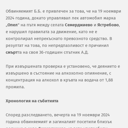
Обвиняемият Б.Б. е привлечен за това, че на 19 ноември
2024 година, докато управлявал лек автомобил марка
„
Опел
" на пътя между селата
Семерджиево
и
Ястребово
,
е нарушил правилата за движение, като не е
контролирал непрекъснато превозното средство. В
резултат на това, по непредпазливост е причинил
смърт
та на своя 36-годишен спътник А.Д.
При извършената проверка е установено, че деянието е
извършено в състояние на алкохолно опиянение, с
концентрация на алкохол в кръвта на водача от 1,88
промила.
Хронология на събитията
Според разследването, вечерта на 19 ноември 2024
година обвиняемият и загиналият посетили близък