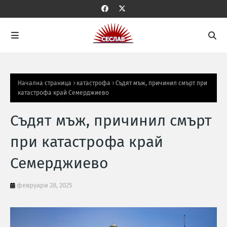
Начална страница
катастрофа
Съдят мъж, причинил смърт при
катастрофа край Семерджиево
Съдят мъж, причинил смърт
при катастрофа край
Семерджиево
февруари 28, 2025