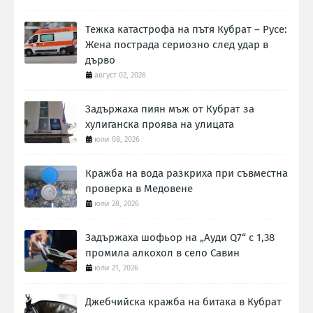
Тежка катастрофа на пътя Кубрат – Русе:
Жена пострада сериозно след удар в
дърво
август 02, 2026
Задържаха пиян мъж от Кубрат за
хулиганска проява на улицата
юли 08, 2026
Кражба на вода разкриха при съвместна
проверка в Медовене
юли 28, 2026
Задържаха шофьор на „Ауди Q7“ с 1,38
промила алкохол в село Савин
юли 21, 2026
Джебчийска кражба на битака в Кубрат