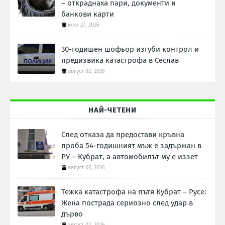
– откраднаха пари, документи и
банкови карти
юли 27, 2026
30-годишен шофьор изгуби контрол и
предизвика катастрофа в Сеслав
август 02, 2026
НАЙ-ЧЕТЕНИ
След отказа да предостави кръвна
проба 54-годишният мъж е задържан в
РУ – Кубрат, а автомобилът му е иззет
август 03, 2026
Тежка катастрофа на пътя Кубрат – Русе:
Жена пострада сериозно след удар в
дърво
август 02, 2026