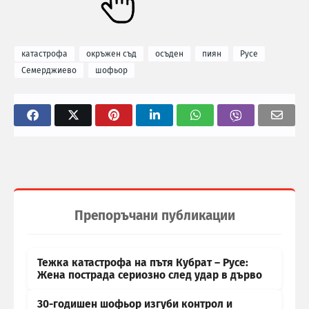
катастрофа
окръжен съд
осъден
пиян
Русе
Семерджиево
шофьор
Препоръчани публикации
Тежка катастрофа на пътя Кубрат – Русе:
Жена пострада сериозно след удар в дърво
30-годишен шофьор изгуби контрол и