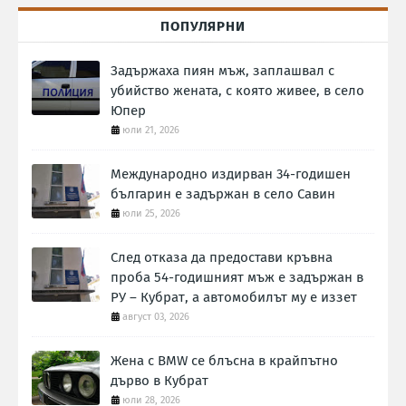
ПОПУЛЯРНИ
Задържаха пиян мъж, заплашвал с
убийство жената, с която живее, в село
Юпер
юли 21, 2026
Международно издирван 34-годишен
българин е задържан в село Савин
юли 25, 2026
След отказа да предостави кръвна
проба 54-годишният мъж е задържан в
РУ – Кубрат, а автомобилът му е иззет
август 03, 2026
Жена с BMW се блъсна в крайпътно
дърво в Кубрат
юли 28, 2026