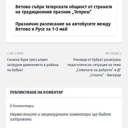
Ветово събра татарската общност от страната
на традиционния празник „Тепреш“
Празнично разписание на автобусите между
Ветово и Русе за 1–3 май
ПО-СТАРА
ПО-НОВА
Снежна буря през април
Ученици от Кубрат разиграха
затрудни движението в района
педагогическа ситуация на тема
на Кубрат
„Семената на доброто“ в ДГ
„Слънчо“ - Бисерци
ПУБЛИКУВАНЕ НА КОМЕНТАР
0 Коментари
Неуместните и нецензурните коментари ще бъдат
изтривани.