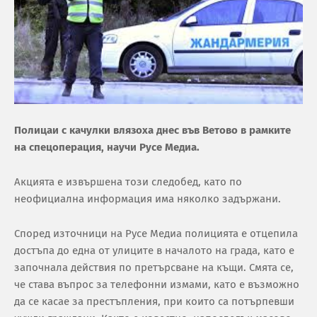
Полицаи с качулки влязоха днес във Ветово в рамките
на спецоперация, научи Русе Медиа.
Акцията е извършена този следобед, като по
неофициална информация има няколко задържани.
Според източници на Русе Медиа полицията е отцепила
достъпа до една от улиците в началото на града, като е
започнала действия по претърсване на къщи. Смята се,
че става въпрос за телефонни измами, като е възможно
да се касае за престъпления, при които са потърпевши