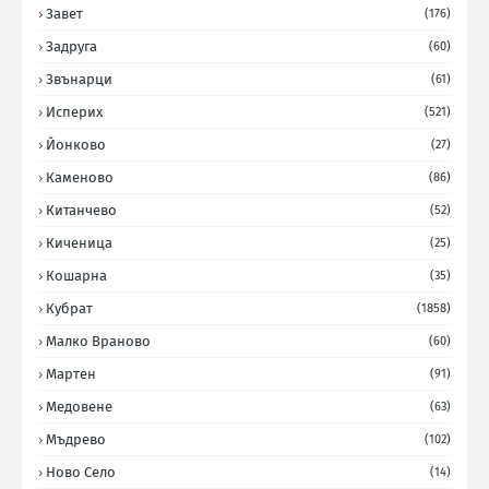
Завет
(176)
Задруга
(60)
Звънарци
(61)
Исперих
(521)
Йонково
(27)
Каменово
(86)
Китанчево
(52)
Киченица
(25)
Кошарна
(35)
Кубрат
(1858)
Малко Враново
(60)
Мартен
(91)
Медовене
(63)
Мъдрево
(102)
Ново Село
(14)