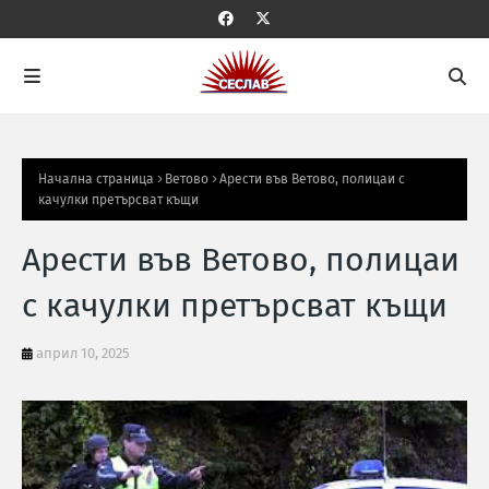
Начална страница
Ветово
Арести във Ветово, полицаи с
качулки претърсват къщи
Арести във Ветово, полицаи
с качулки претърсват къщи
април 10, 2025