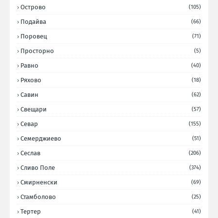
Острово
(105)
Подайва
(66)
Поровец
(71)
Просторно
(5)
Равно
(40)
Ряхово
(18)
Савин
(62)
Свещари
(57)
Севар
(155)
Семерджиево
(51)
Сеслав
(206)
Сливо Поле
(374)
Смирненски
(69)
Стамболово
(25)
Тертер
(41)