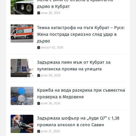
дърво в Кубрат
юли 28, 2026
Тежка катастрофа на пътя Кубрат – Русе:
Жена пострада сериозно след удар в
дърво
август 02, 2026
Задържаха пиян мъж от Кубрат за
хулиганска проява на улицата
юли 08, 2026
Кражба на вода разкриха при съвместна
проверка в Медовене
юли 28, 2026
Задържаха шофьор на „Ауди Q7“ с 1,38
промила алкохол в село Савин
юли 21, 2026