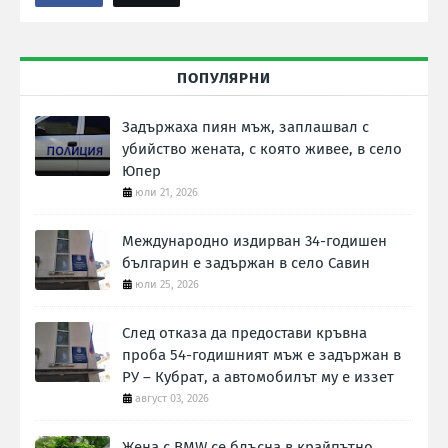
ПОПУЛЯРНИ
Задържаха пиян мъж, заплашвал с
убийство жената, с която живее, в село
Юпер
юли 21, 2026
Международно издирван 34-годишен
българин е задържан в село Савин
юли 25, 2026
След отказа да предостави кръвна
проба 54-годишният мъж е задържан в
РУ – Кубрат, а автомобилът му е иззет
август 03, 2026
Жена с BMW се блъсна в крайпътно