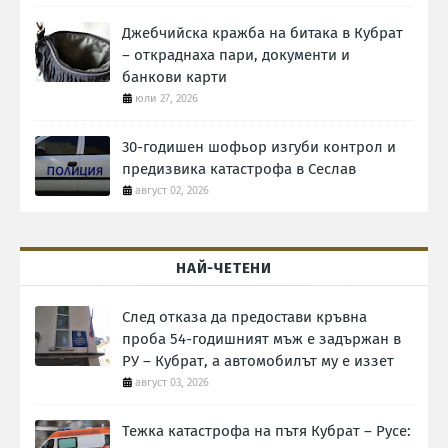
Джебчийска кражба на битака в Кубрат
– откраднаха пари, документи и
банкови карти
юли 27, 2026
30-годишен шофьор изгуби контрол и
предизвика катастрофа в Сеслав
август 02, 2026
НАЙ-ЧЕТЕНИ
След отказа да предостави кръвна
проба 54-годишният мъж е задържан в
РУ – Кубрат, а автомобилът му е иззет
август 03, 2026
Тежка катастрофа на пътя Кубрат – Русе: