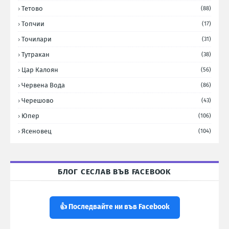
Тетово
(88)
Топчии
(17)
Точилари
(31)
Тутракан
(38)
Цар Калоян
(56)
Червена Вода
(86)
Черешово
(43)
Юпер
(106)
Ясеновец
(104)
БЛОГ СЕСЛАВ ВЪВ FACEBOOK
👍 Последвайте ни във Facebook