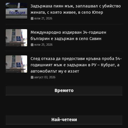
Задържаха пиян мъж, заплашвал с убийство
жената, с която живее, в село Юпер
юли 21, 2026
Международно издирван 34-годишен
българин е задържан в село Савин
юли 25, 2026
След отказа да предостави кръвна проба 54-
годишният мъж е задържан в РУ – Кубрат, а
автомобилът му е иззет
август 03, 2026
Времето
Най-четени