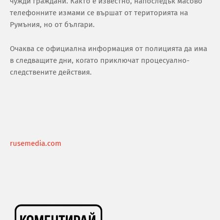
чужди граждани. Както е известно, напоследък масово
телефонните измами се вършат от територията на
Румъния, но от българи.
Очаква се официална информация от полицията да има
в следващите дни, когато приключат процесуално-
следствените действия.
rusemedia.com