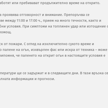
работят или пребивават продължително време на открито.
а проявява отговорност и внимание. Препоръчва се
 между 11:00 и 17:00 ч., прием на много течности, както и
обни условия. При симптоми на топлинен удар или изтощение 
 помощ.
к от пожари. С оглед на изключително сухото време и
о палене на огън, изхвърлен фас или искра от техника – може
рипомня, че паленето на открит огън в настоящите условия е
ператури ще се задържат и в следващите дни. В тази връзка с
алната информации и прогнози.