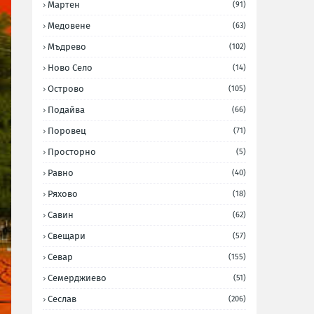
Мартен
(91)
Медовене
(63)
Мъдрево
(102)
Ново Село
(14)
Острово
(105)
Подайва
(66)
Поровец
(71)
Просторно
(5)
Равно
(40)
Ряхово
(18)
Савин
(62)
Свещари
(57)
Севар
(155)
Семерджиево
(51)
Сеслав
(206)