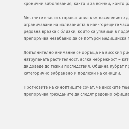
хронични заболявания, както и за всички, които 
Местните власти отправят апел към населението д
ограничаване на излизанията в най-горещите часове
редовна връзка с близки, които са уязвими в под
препоръчва незабавно да се потърси медицинска
Допълнително внимание се обръща на високия рис
натрупаната растителност, всяка небрежност – кат
да доведе до тежки последствия. Община Кубрат п
категорично забранено и подлежи на санкции.
Прогнозите на синоптиците сочат, че високите тем
препоръчва гражданите да следят редовно офици