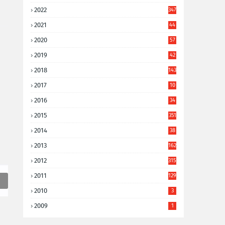
2022
347
2021
44
3
2020
57
8
2019
42
8
2018
143
2017
10
9
2016
34
8
2015
351
2014
38
6
2013
162
2012
315
2011
129
2010
3
2009
1