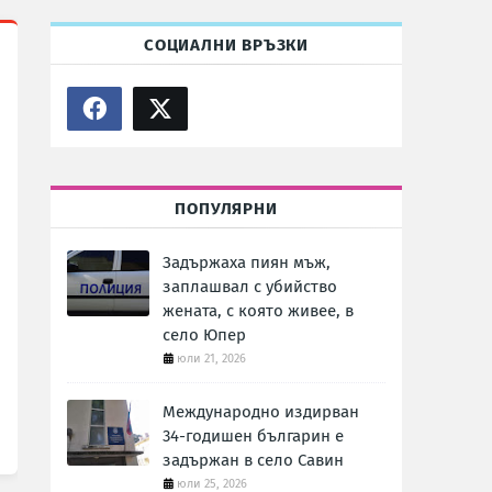
СОЦИАЛНИ ВРЪЗКИ
ПОПУЛЯРНИ
Задържаха пиян мъж,
заплашвал с убийство
жената, с която живее, в
село Юпер
юли 21, 2026
Международно издирван
34-годишен българин е
задържан в село Савин
юли 25, 2026