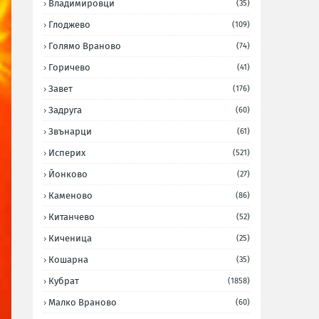
Владимировци
(35)
Глоджево
(109)
Голямо Враново
(74)
Горичево
(41)
Завет
(176)
Задруга
(60)
Звънарци
(61)
Исперих
(521)
Йонково
(27)
Каменово
(86)
Китанчево
(52)
Киченица
(25)
Кошарна
(35)
Кубрат
(1858)
Малко Враново
(60)