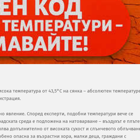
сока температура от 43,5°C на сянка – абсолютен температур
истрация.
но явление. Според експерти, подобни температури вече се
адската среда е подложена на натоварване – въздухът е плъте
илва допълнително от високата сухост и слънчевото облъчван
обено опасна за възрастни хора, малки деца, граждани с