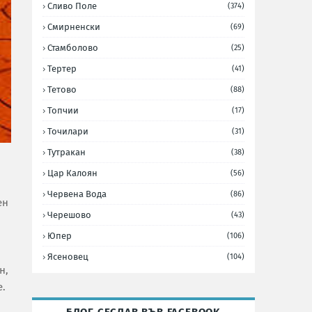
Сливо Поле
(374)
Смирненски
(69)
Стамболово
(25)
Тертер
(41)
Тетово
(88)
Топчии
(17)
Точилари
(31)
Тутракан
(38)
Цар Калоян
(56)
Червена Вода
(86)
ен
Черешово
(43)
Юпер
(106)
Ясеновец
(104)
н,
е.