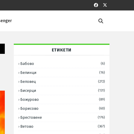
senger
ЕТИКЕТИ
Бабово
(6)
Белинци
(16)
Беловец
(272)
Бисерци
(131)
Божурово
(89)
Борисово
(60)
Брестовене
(176)
Ветово
(367)