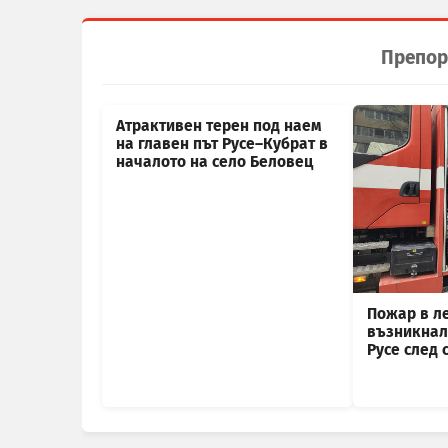
Препор
Атрактивен терен под наем
на главен път Русе–Кубрат в
началото на село Беловец
Пожар в л
възникнал 
Русе след 