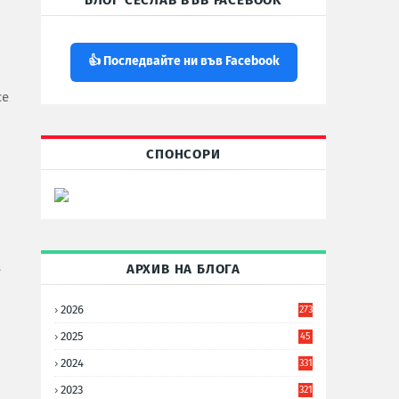
БЛОГ СЕСЛАВ ВЪВ FACEBOOK
👍 Последвайте ни във Facebook
се
СПОНСОРИ
АРХИВ НА БЛОГА
е
2026
273
2025
45
6
2024
331
2023
321