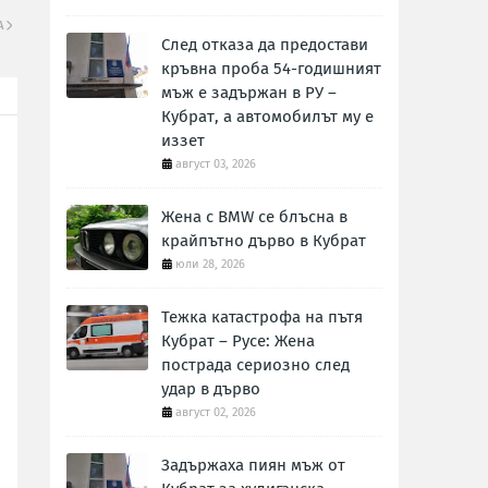
А
След отказа да предостави
кръвна проба 54-годишният
мъж е задържан в РУ –
Кубрат, а автомобилът му е
иззет
август 03, 2026
Жена с BMW се блъсна в
крайпътно дърво в Кубрат
юли 28, 2026
Тежка катастрофа на пътя
Кубрат – Русе: Жена
пострада сериозно след
удар в дърво
август 02, 2026
Задържаха пиян мъж от