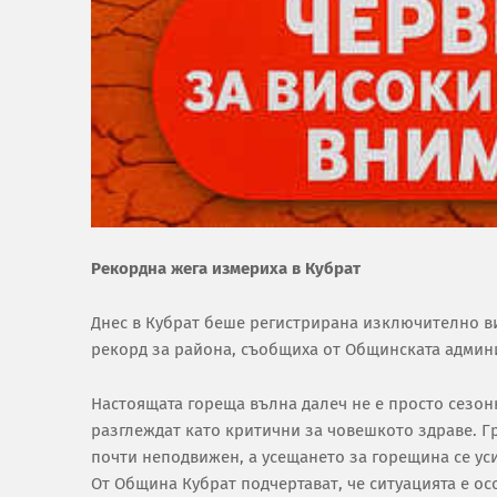
Рекордна жега измериха в Кубрат
Днес в Кубрат беше регистрирана изключително ви
рекорд за района, съобщиха от Общинската админ
Настоящата гореща вълна далеч не е просто сезон
разглеждат като критични за човешкото здраве. Гр
почти неподвижен, а усещането за горещина се ус
От Община Кубрат подчертават, че ситуацията е ос