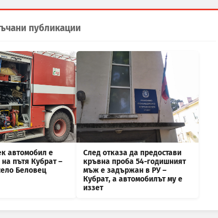
ъчани публикации
ек автомобил е
След отказа да предостави
на пътя Кубрат –
кръвна проба 54-годишният
село Беловец
мъж е задържан в РУ –
Кубрат, а автомобилът му е
иззет