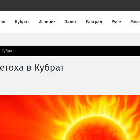
они
Кубрат
Исперих
Завет
Разград
Русе
Mes
в Кубрат
етоха в Кубрат