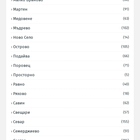
Мартен
(91)
Медовене
(63)
Мъдрево
(102)
Ново Село
(14)
Острово
(105)
Подайва
(66)
Поровец
(71)
Просторно
(5)
Равно
(40)
Ряхово
(18)
Савин
(62)
Свещари
(57)
Севар
(155)
Семерджиево
(51)