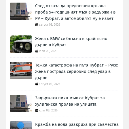
След отказа да предостави кръвна
проба 54-годишният мъж е задържан в
РУ – Кубрат, а автомобилът му е иззет
август 03, 2026
Жена с BMW се блъсна в крайпътно
дърво в Кубрат
юли 28, 2026
Тежка катастрофа на пътя Кубрат – Русе:
Жена пострада сериозно след удар в
дърво
август 02, 2026
Задържаха пиян мъж от Кубрат за
хулиганска проява на улицата
юли 08, 2026
Кражба на вода разкриха при съвместна