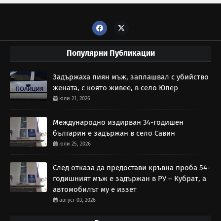
Популярни Публикации
Задържаха пиян мъж, заплашвал с убийство
жената, с която живее, в село Юпер
юли 21, 2026
Международно издирван 34-годишен
българин е задържан в село Савин
юли 25, 2026
След отказа да предостави кръвна проба 54-
годишният мъж е задържан в РУ – Кубрат, а
автомобилът му е иззет
август 03, 2026