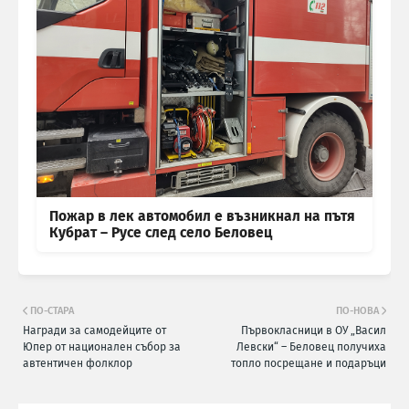
Пожар в лек автомобил е възникнал на пътя
Кубрат – Русе след село Беловец
ПО-СТАРА
ПО-НОВА
Награди за самодейците от
Първокласници в ОУ „Васил
Юпер от национален събор за
Левски“ – Беловец получиха
автентичен фолклор
топло посрещане и подаръци