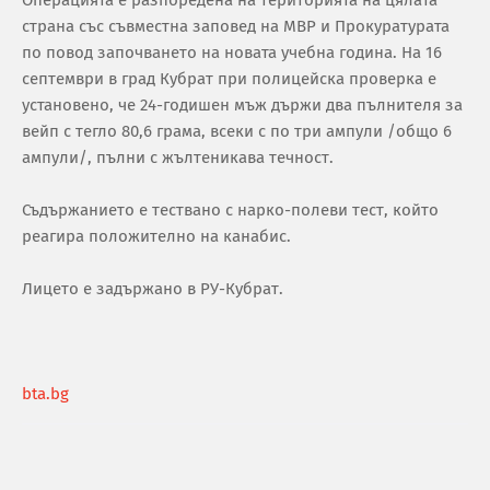
страна със съвместна заповед на МВР и Прокуратурата
по повод започването на новата учебна година. На 16
септември в град Кубрат при полицейска проверка е
установено, че 24-годишен мъж държи два пълнителя за
вейп с тегло 80,6 грама, всеки с по три ампули /общо 6
ампули/, пълни с жълтеникава течност.
Съдържанието е тествано с нарко-полеви тест, който
реагира положително на канабис.
Лицето е задържано в РУ-Кубрат.
bta.bg