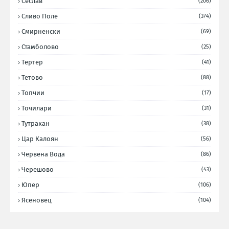
Сеслав
(206)
Сливо Поле
(374)
Смирненски
(69)
Стамболово
(25)
Тертер
(41)
Тетово
(88)
Топчии
(17)
Точилари
(31)
Тутракан
(38)
Цар Калоян
(56)
Червена Вода
(86)
Черешово
(43)
Юпер
(106)
Ясеновец
(104)