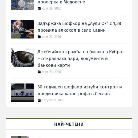
проверка в Медовене
юли 28, 2026
Задържаха шофьор на „Ауди Q7“ с 1,38
промила алкохол в село Савин
юли 21, 2026
Джебчийска кражба на битака в Кубрат
– откраднаха пари, документи и
банкови карти
юли 27, 2026
30-годишен шофьор изгуби контрол и
предизвика катастрофа в Сеслав
август 02, 2026
НАЙ-ЧЕТЕНИ