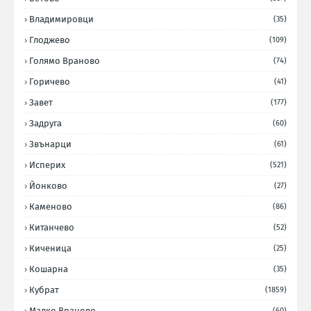
Владимировци
(35)
Глоджево
(109)
Голямо Враново
(74)
Горичево
(41)
Завет
(177)
Задруга
(60)
Звънарци
(61)
Исперих
(521)
Йонково
(27)
Каменово
(86)
Китанчево
(52)
Киченица
(25)
Кошарна
(35)
Кубрат
(1859)
Малко Враново
(60)