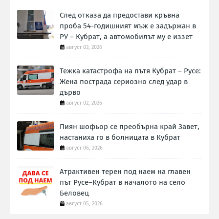
След отказа да предостави кръвна
проба 54-годишният мъж е задържан в
РУ – Кубрат, а автомобилът му е иззет
август 03, 2026
Тежка катастрофа на пътя Кубрат – Русе:
Жена пострада сериозно след удар в
дърво
август 02, 2026
Пиян шофьор се преобърна край Завет,
настаниха го в болницата в Кубрат
август 06, 2026
Атрактивен терен под наем на главен
път Русе–Кубрат в началото на село
Беловец
август 05, 2026