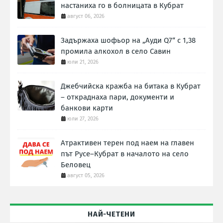
настаниха го в болницата в Кубрат
август 06, 2026
Задържаха шофьор на „Ауди Q7“ с 1,38
промила алкохол в село Савин
юли 21, 2026
Джебчийска кражба на битака в Кубрат
– откраднаха пари, документи и
банкови карти
юли 27, 2026
Атрактивен терен под наем на главен
път Русе–Кубрат в началото на село
Беловец
август 05, 2026
НАЙ-ЧЕТЕНИ