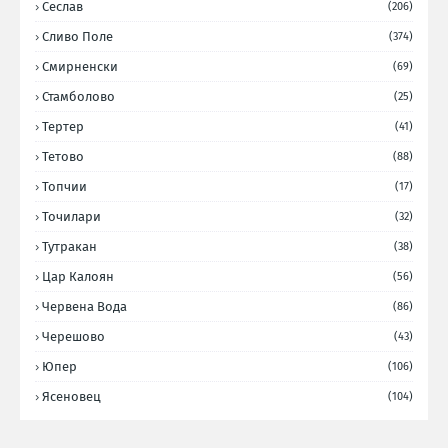
Сеслав
(206)
Сливо Поле
(374)
Смирненски
(69)
Стамболово
(25)
Тертер
(41)
Тетово
(88)
Топчии
(17)
Точилари
(32)
Тутракан
(38)
Цар Калоян
(56)
Червена Вода
(86)
Черешово
(43)
Юпер
(106)
Ясеновец
(104)