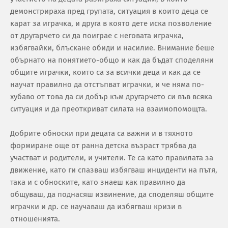
демонстрираха пред групата, ситуация в които деца се
карат за играчка, и друга в която дете иска позволение
от другарчето си да поиграе с неговата играчка,
избягвайки, блъскане обиди и насилие. Внимание беше
обърнато на понятието-общо и как да бъдат споделяни
общите играчки, които са за всички деца и как да се
научат правилно да отстъпват играчки, и че няма по-
хубаво от това да си добър към другарчето си във всяка
ситуация и да преоткриват силата на взаимопомощта.
Добрите обноски при децата са важни и в тяхното
формиране още от ранна детска възраст трябва да
участват и родители, и учители. Те са като правилата за
движение, като ги спазваш избягваш инциденти на пътя,
така и с обноските, като знаеш как правилно да
общуваш, да поднасяш извинение, да споделяш общите
играчки и др. се научаваш да избягваш кризи в
отношенията.