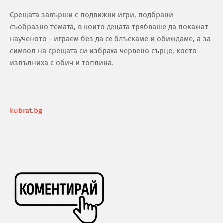
Срещата завърши с подвижни игри, подбрани
съобразно темата, в които децата трябваше да покажат
наученото - играем без да се блъскаме и обиждаме, а за
символ на срещата си избраха червено сърце, което
изпълниха с обич и топлина.
kubrat.bg