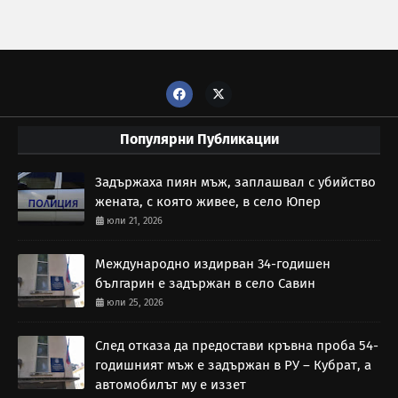
Популярни Публикации
Задържаха пиян мъж, заплашвал с убийство
жената, с която живее, в село Юпер
юли 21, 2026
Международно издирван 34-годишен
българин е задържан в село Савин
юли 25, 2026
След отказа да предостави кръвна проба 54-
годишният мъж е задържан в РУ – Кубрат, а
автомобилът му е иззет