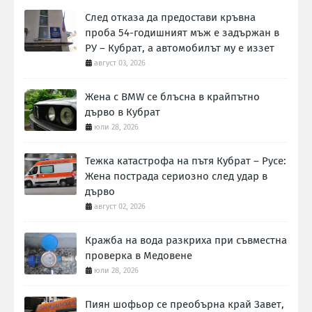
След отказа да предостави кръвна
проба 54-годишният мъж е задържан в
РУ – Кубрат, а автомобилът му е иззет
август 03, 2026
Жена с BMW се блъсна в крайпътно
дърво в Кубрат
юли 28, 2026
Тежка катастрофа на пътя Кубрат – Русе:
Жена пострада сериозно след удар в
дърво
август 02, 2026
Кражба на вода разкриха при съвместна
проверка в Медовене
юли 28, 2026
Пиян шофьор се преобърна край Завет,