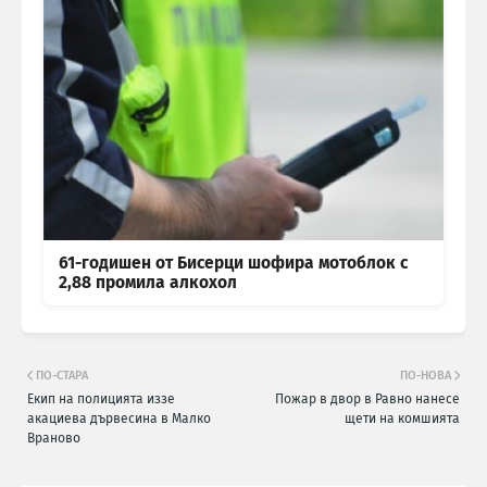
61-годишен от Бисерци шофира мотоблок с
2,88 промила алкохол
ПО-СТАРА
ПО-НОВА
Екип на полицията иззе
Пожар в двор в Равно нанесе
акациева дървесина в Малко
щети на комшията
Враново