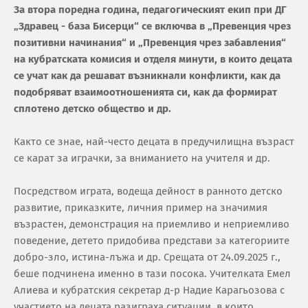
За втора поредна година, педагогическият екип при ДГ
„Здравец - база Бисерци“ се включва в „Превенция чрез
позитивни начинания“ и „Превенция чрез забавления“
на кубратската комисия и отделя минути, в които децата
се учат как да решават възникнали конфликти, как да
подобряват взаимоотношенията си, как да формират
сплотено детско общество и др.
Както се знае, най-често децата в предучилищна възраст
се карат за играчки, за вниманието на учителя и др.
Посредством играта, водеща дейност в ранното детско
развитие, приказките, личния пример на значимия
възрастен, демонстрация на приемливо и неприемливо
поведение, детето придобива представи за категориите
добро-зло, истина-лъжа и др. Срещата от 24.09.2025 г.,
беше подчинена именно в тази посока. Учителката Емел
Алиева и кубратския секретар д-р Надие Карагьозова с
участието на децата разиграха ситуации, в които