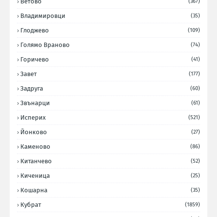
Ветово
(367)
Владимировци
(35)
Глоджево
(109)
Голямо Враново
(74)
Горичево
(41)
Завет
(177)
Задруга
(60)
Звънарци
(61)
Исперих
(521)
Йонково
(27)
Каменово
(86)
Китанчево
(52)
Киченица
(25)
Кошарна
(35)
Кубрат
(1859)