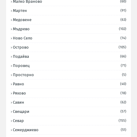
Малко Враново
(60)
Мартен
(91)
Медовене
(63)
Мъдрево
(102)
Ново Село
(14)
Острово
(105)
Подайва
(66)
Поровец
(71)
Просторно
(5)
Равно
(40)
Ряхово
(18)
Савин
(62)
Свещари
(57)
Севар
(155)
Семерджиево
(51)