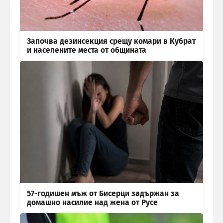
Започва дезинсекция срещу комари в Кубрат
и населените места от общината
57-годишен мъж от Бисерци задържан за
домашно насилие над жена от Русе