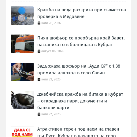
Кражба на вода разкриха при съвместна
проверка в Медовене
юли 28, 2026
Пиян шофьор се преобърна край Завет,
настаниха го в болницата в Кубрат
август 06, 2026
Задържаха шофьор на „Ауди Q7“ с 1,38
промила алкохол в село Савин
юли 21, 2026
Джебчийска кражба на битака в Кубрат
– откраднаха пари, документи и
банкови карти
юли 27, 2026
Атрактивен терен под наем на главен
път Русе–Кубрат в началото на село