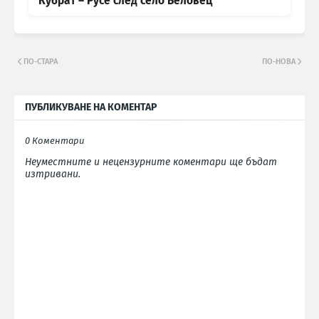
Кубрат – Русе след село Беловец
ПО-СТАРА
ПО-НОВА
ПУБЛИКУВАНЕ НА КОМЕНТАР
0 Коментари
Неуместните и нецензурните коментари ще бъдат
изтривани.