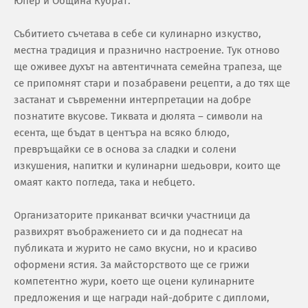
Юпер и Община Кубрат.
Събитието съчетава в себе си кулинарно изкуство,
местна традиция и празнично настроение. Тук отново
ще оживее духът на автентичната семейна трапеза, ще
се припомнят стари и позабравени рецепти, а до тях ще
застанат и съвременни интерпретации на добре
познатите вкусове. Тиквата и дюлята – символи на
есента, ще бъдат в центъра на всяко блюдо,
превръщайки се в основа за сладки и солени
изкушения, напитки и кулинарни шедьоври, които ще
омаят както погледа, така и небцето.
Организаторите приканват всички участници да
развихрят въображението си и да поднесат на
публиката и журито не само вкусни, но и красиво
оформени ястия. За майсторството ще се грижи
компетентно жури, което ще оцени кулинарните
предложения и ще награди най-добрите с дипломи,