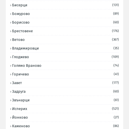
Бисерци
(131)
Божурово
(89)
Борисово
(60)
Брестовене
(176)
Ветово
(367)
Владимировци
(35)
Глоджево
(109)
Голямо Враново
(74)
Горичево
(41)
Завет
(177)
Задруга
(60)
Звънарци
(61)
Исперих
(521)
Йонково
(27)
Каменово
(86)