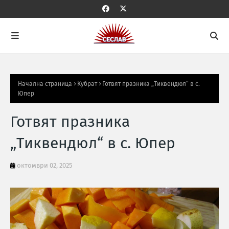
Начална страница
Кубрат
Готвят празника „Тиквендюл“ в с.
Юпер
Готвят празника
„Тиквендюл“ в с. Юпер
октомври 02, 2025