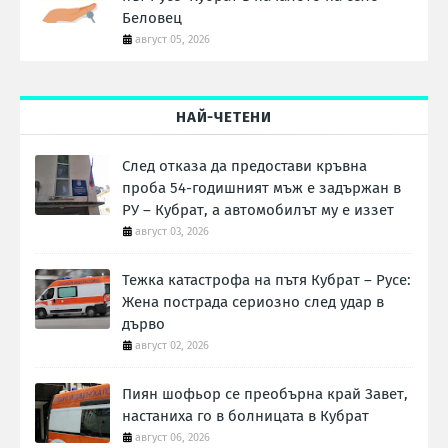
Беловец
август 05, 2026
НАЙ-ЧЕТЕНИ
След отказа да предостави кръвна
проба 54-годишният мъж е задържан в
РУ – Кубрат, а автомобилът му е иззет
август 03, 2026
Тежка катастрофа на пътя Кубрат – Русе:
Жена пострада сериозно след удар в
дърво
август 02, 2026
Пиян шофьор се преобърна край Завет,
настаниха го в болницата в Кубрат
август 06, 2026