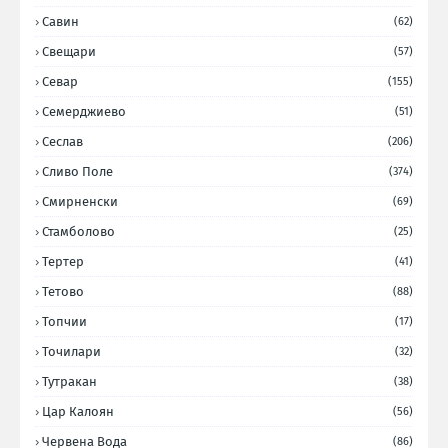
Савин
(62)
Свещари
(57)
Севар
(155)
Семерджиево
(51)
Сеслав
(206)
Сливо Поле
(374)
Смирненски
(69)
Стамболово
(25)
Тертер
(41)
Тетово
(88)
Топчии
(17)
Точилари
(32)
Тутракан
(38)
Цар Калоян
(56)
Червена Вода
(86)