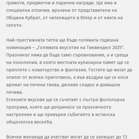
грамоти, предметни и парични награди. Ще има и
специални отличия, връчени от представители на
Община Кубрат, от читалището в Юпер и от кмета на
селото.
Най-престижната титла ще бъде голямата годишна
номинация – „Голямата вкусотия на Тиквендюл 2025“.
Празникът няма да бъде само съревнование, а и среща
на поколения, в която местната кулинарна памет ще се
преплете с новаторство и фантазия. Гостите ще могат да
опитат от всичко приготвено, а във въздуха ще се носи
аромат на печена тиква, дюлево сладко и домашни
печива.
Есенните вкусове ще се съчетаят с пъстра фолклорна
програма, която ще допринесе за празничното
настроение и ще превърне събитието в истинска
общоселска веселба.
Всички желаещи да участват могат да се запишат до 13