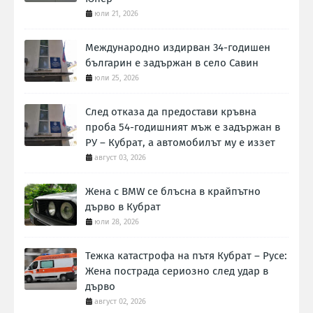
юли 21, 2026
Международно издирван 34-годишен
българин е задържан в село Савин
юли 25, 2026
След отказа да предостави кръвна
проба 54-годишният мъж е задържан в
РУ – Кубрат, а автомобилът му е иззет
август 03, 2026
Жена с BMW се блъсна в крайпътно
дърво в Кубрат
юли 28, 2026
Тежка катастрофа на пътя Кубрат – Русе:
Жена пострада сериозно след удар в
дърво
август 02, 2026