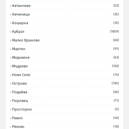
Китанчево
(52)
Киченица
(25)
Кошарна
(35)
Кубрат
(1859)
Малко Враново
(60)
Мартен
(91)
Медовене
(63)
Мъдрево
(102)
Ново Село
(14)
Острово
(105)
Подайва
(66)
Поровец
(71)
Просторно
(5)
Равно
(40)
Ряхово
(18)