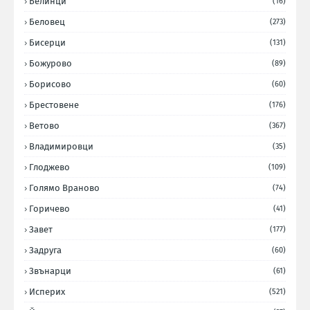
Белинци
(16)
Беловец
(273)
Бисерци
(131)
Божурово
(89)
Борисово
(60)
Брестовене
(176)
Ветово
(367)
Владимировци
(35)
Глоджево
(109)
Голямо Враново
(74)
Горичево
(41)
Завет
(177)
Задруга
(60)
Звънарци
(61)
Исперих
(521)