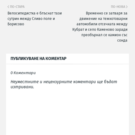
ПО-СТАРА
ПО-НОВА
Велосипедистка е блъснат тази
Временно се затваря за
сутрин между Сливо поле и
движение на тежкотоварни
Борисово
автомобили отсечката между
Кубрат и село Каменово заради
преобърнал се камион със
сонда
ПУБЛИКУВАНЕ НА КОМЕНТАР
0 Коментари
Неуместните и нецензурните коментари ще бъдат
изтривани.