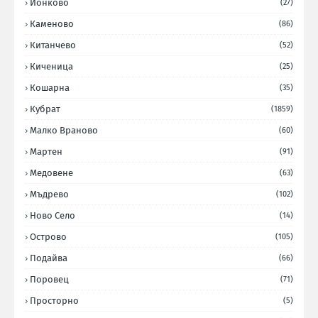
Йонково
(27)
Каменово
(86)
Китанчево
(52)
Киченица
(25)
Кошарна
(35)
Кубрат
(1859)
Малко Враново
(60)
Мартен
(91)
Медовене
(63)
Мъдрево
(102)
Ново Село
(14)
Острово
(105)
Подайва
(66)
Поровец
(71)
Просторно
(5)