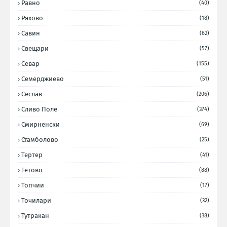
Равно
(40)
Ряхово
(18)
Савин
(62)
Свещари
(57)
Севар
(155)
Семерджиево
(51)
Сеслав
(206)
Сливо Поле
(374)
Смирненски
(69)
Стамболово
(25)
Тертер
(41)
Тетово
(88)
Топчии
(17)
Точилари
(32)
Тутракан
(38)