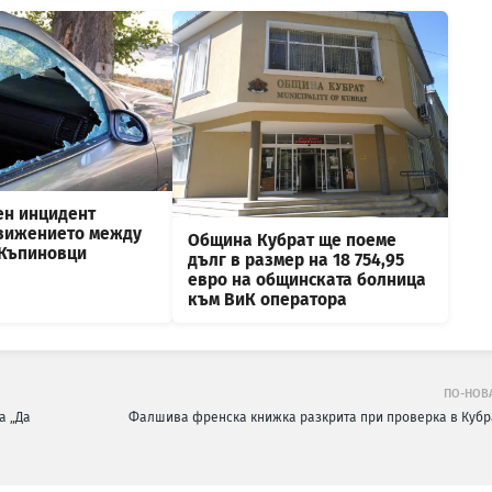
ен инцидент
вижението между
Община Кубрат ще поеме
 Къпиновци
дълг в размер на 18 754,95
евро на общинската болница
към ВиК оператора
ПО-НОВ
а „Да
Фалшива френска книжка разкрита при проверка в Кубр