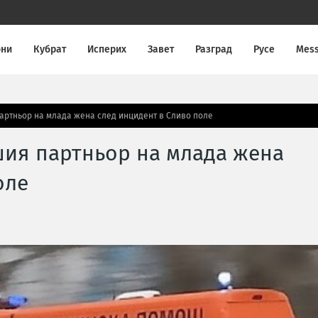
они
Кубрат
Исперих
Завет
Разград
Русе
Mes
артньор на млада жена след инцидент в Сливо поле
шия партньор на млада жена
оле