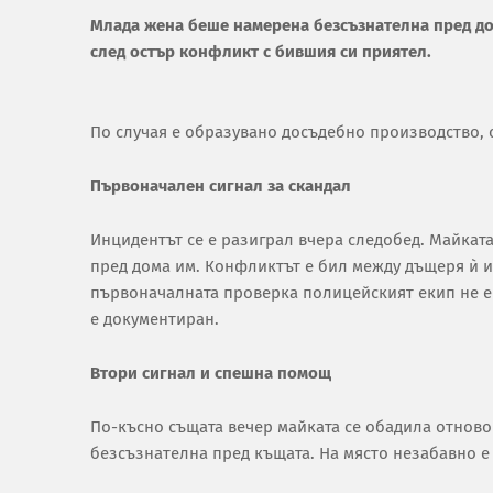
Млада жена беше намерена безсъзнателна пред до
след остър конфликт с бившия си приятел.
По случая е образувано досъдебно производство, 
Първоначален сигнал за скандал
Инцидентът се е разиграл вчера следобед. Майката
пред дома им. Конфликтът е бил между дъщеря ѝ и 
първоначалната проверка полицейският екип не е
е документиран.
Втори сигнал и спешна помощ
По-късно същата вечер майката се обадила отново 
безсъзнателна пред къщата. На място незабавно е