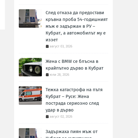
След отказа да предостави
кръвна проба 54-годишният
мъж е задържан в РУ –
Кубрат, а автомобилът му е
иззет
август 03, 2026
Жена с BMW се блъсна в
крайпътно дърво в Кубрат
юли 28, 2026
Тежка катастрофа на пътя
Кубрат – Русе: Жена
пострада сериозно след
удар в дърво
август 02, 2026
Задържаха пиян мъж от