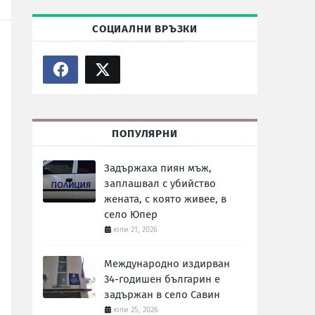
СОЦИАЛНИ ВРЪЗКИ
ПОПУЛЯРНИ
Задържаха пиян мъж,
заплашвал с убийство
жената, с която живее, в
село Юпер
юли 21, 2026
Международно издирван
34-годишен българин е
задържан в село Савин
юли 25, 2026