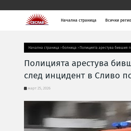
Начална страница
Всички реги
Начална страница
болница
Полицията арестува бившия п
Полицията арестува бив
след инцидент в Сливо п
март 25, 2026