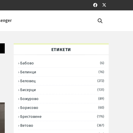
senger
ЕТИКЕТИ
Бабово
(6)
Белинци
(16)
Беловец
(272)
Бисерци
(131)
Божурово
(89)
Борисово
(60)
Брестовене
(176)
Ветово
(367)