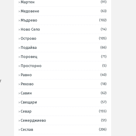
Мартен
(91)
Медовене
(63)
Мъдрево
(102)
Ново Село
(14)
Острово
(105)
Подайва
(66)
Поровец
(71)
Просторно
(5)
Равно
(40)
т
Ряхово
(18)
Савин
(62)
Свещари
(57)
Севар
(155)
Семерджиево
(51)
Сеслав
(206)