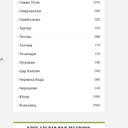
Сливо Поле
(374)
Смирненски
(69)
Стамболово
(25)
Тертер
(41)
Тетово
(88)
Топчии
(17)
Точилари
(31)
Р.
Тутракан
(38)
Цар Калоян
(56)
Червена Вода
(86)
Черешово
(43)
Юпер
(106)
Ясеновец
(104)