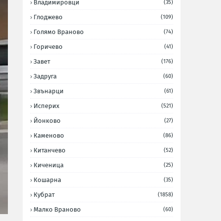
Владимировци
(35)
Глоджево
(109)
Голямо Враново
(74)
Горичево
(41)
Завет
(176)
Задруга
(60)
Звънарци
(61)
Исперих
(521)
Йонково
(27)
Каменово
(86)
Китанчево
(52)
Киченица
(25)
Кошарна
(35)
Кубрат
(1858)
Малко Враново
(60)