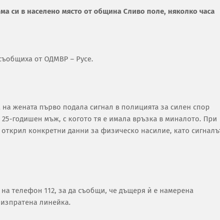
ма си в населено място от община Сливо поле, няколко часа
съобщиха от ОДМВР – Русе.
 на жената първо подала сигнал в полицията за силен спор
25-годишен мъж, с когото тя е имала връзка в миналото. При
 открил конкретни данни за физическо насилие, като сигналъ
на телефон 112, за да съобщи, че дъщеря ѝ е намерена
 изпратена линейка.