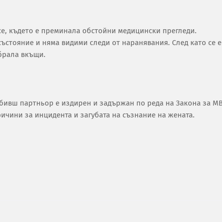
е, където е преминала обстойни медицински прегледи.
ъстояние и няма видими следи от наранявания. След като се е
ибрала вкъщи.
бивш партньор е издирен и задържан по реда на Закона за МВ
ичини за инцидента и загубата на съзнание на жената.