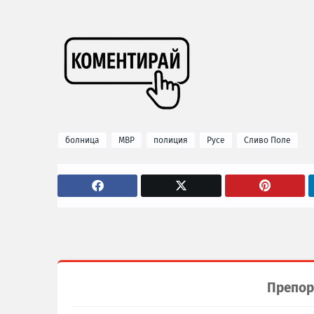
болница
МВР
полиция
Русе
Сливо Поле
Препор