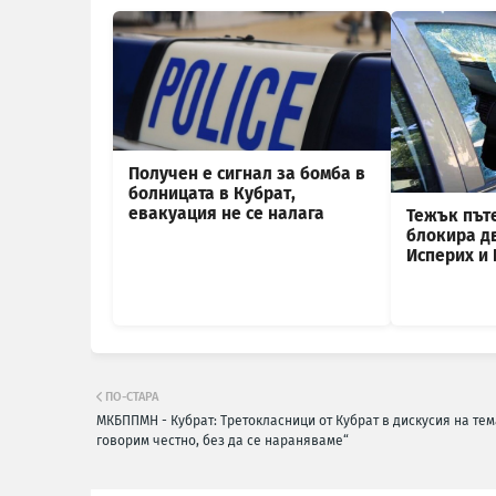
Получен е сигнал за бомба в
болницата в Кубрат,
евакуация не се налага
Тежък път
блокира д
Исперих и
ПО-СТАРА
МКБППМН - Кубрат: Третокласници от Кубрат в дискусия на тем
говорим честно, без да се нараняваме“