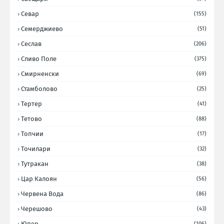
Севар
(155)
Семерджиево
(51)
Сеслав
(206)
Сливо Поле
(375)
Смирненски
(69)
Стамболово
(25)
Тертер
(41)
Тетово
(88)
Топчии
(17)
Точилари
(32)
Тутракан
(38)
Цар Калоян
(56)
Червена Вода
(86)
Черешово
(43)
Юпер
(106)