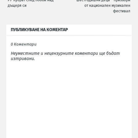
РУ-Кубрат след побой над
шестгодишни деца – призьори
дъщеря си
от национален музикален
фестивал
ПУБЛИКУВАНЕ НА КОМЕНТАР
0 Коментари
Неуместните и нецензурните коментари ще бъдат
изтривани.