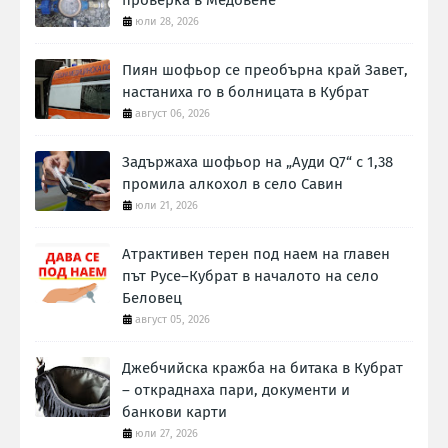
проверка в Медовене
юли 28, 2026
Пиян шофьор се преобърна край Завет,
настаниха го в болницата в Кубрат
август 06, 2026
Задържаха шофьор на „Ауди Q7“ с 1,38
промила алкохол в село Савин
юли 21, 2026
Атрактивен терен под наем на главен
път Русе–Кубрат в началото на село
Беловец
август 05, 2026
Джебчийска кражба на битака в Кубрат
– откраднаха пари, документи и
банкови карти
юли 27, 2026