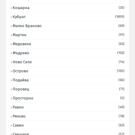
Кошарна
(35)
Кубрат
(1859)
Малко Враново
(60)
Мартен
(91)
Медовене
(63)
Мъдрево
(102)
Ново Село
(14)
Острово
(105)
Подайва
(66)
Поровец
(71)
Просторно
(5)
Равно
(40)
Ряхово
(18)
Савин
(62)
Свещари
(57)