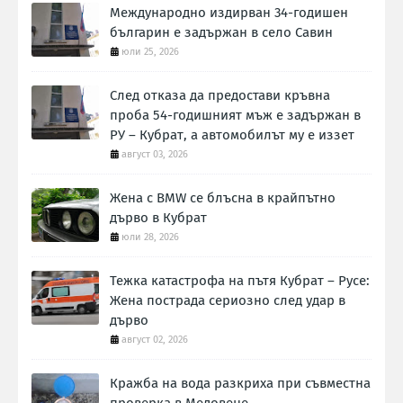
Международно издирван 34-годишен
българин е задържан в село Савин
юли 25, 2026
След отказа да предостави кръвна
проба 54-годишният мъж е задържан в
РУ – Кубрат, а автомобилът му е иззет
август 03, 2026
Жена с BMW се блъсна в крайпътно
дърво в Кубрат
юли 28, 2026
Тежка катастрофа на пътя Кубрат – Русе:
Жена пострада сериозно след удар в
дърво
август 02, 2026
Кражба на вода разкриха при съвместна