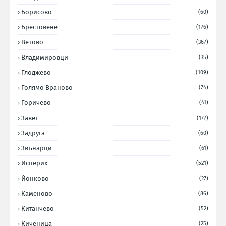
Борисово
(60)
Брестовене
(176)
Ветово
(367)
Владимировци
(35)
Глоджево
(109)
Голямо Враново
(74)
Горичево
(41)
Завет
(177)
Задруга
(60)
Звънарци
(61)
Исперих
(521)
Йонково
(27)
Каменово
(86)
Китанчево
(52)
Киченица
(25)