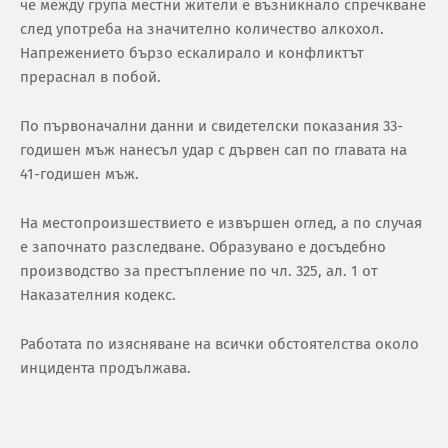
че между група местни жители е възникнало спречкване
след употреба на значително количество алкохол.
Напрежението бързо ескалирало и конфликтът
прераснал в побой.
По първоначални данни и свидетелски показания 33-
годишен мъж нанесъл удар с дървен сап по главата на
41-годишен мъж.
На местопроизшествието е извършен оглед, а по случая
е започнато разследване. Образувано е досъдебно
производство за престъпление по чл. 325, ал. 1 от
Наказателния кодекс.
Работата по изясняване на всички обстоятелства около
инцидента продължава.