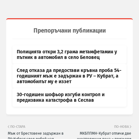
Препоръчани публикации
Полицията откри 3,2 грама метамфетамин у
пътник в автомобил в село Беловец
След отказа да предостави кръвна проба 54-
годишният мъж е задържан в РУ – Кубрат, а
автомобилът му е иззет
30-годишен шофьор изгуби контрол и
предизвика катастрофа в Сеслав
ПО-СТАРА
ПО-НОВА
Мъж от Брестовене задържан в
МКБППМН-Кубрат отличи две