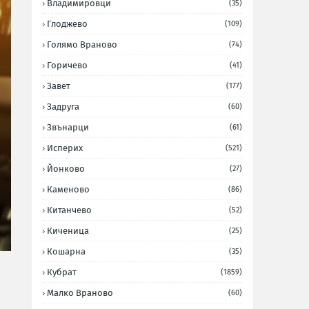
Владимировци
(35)
Глоджево
(109)
Голямо Враново
(74)
Горичево
(41)
Завет
(177)
Задруга
(60)
Звънарци
(61)
Исперих
(521)
Йонково
(27)
Каменово
(86)
Китанчево
(52)
Киченица
(25)
Кошарна
(35)
Кубрат
(1859)
Малко Враново
(60)