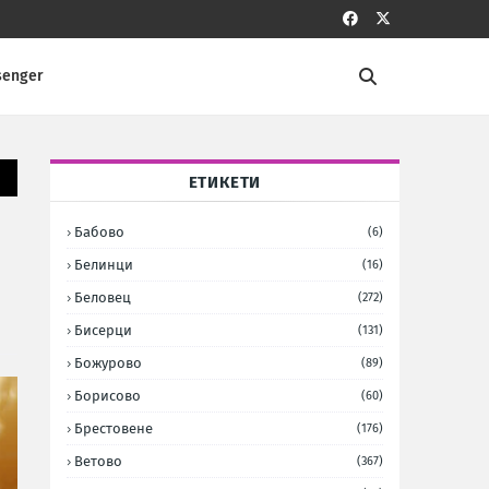
senger
ЕТИКЕТИ
Бабово
(6)
Белинци
(16)
Беловец
(272)
Бисерци
(131)
Божурово
(89)
Борисово
(60)
Брестовене
(176)
Ветово
(367)