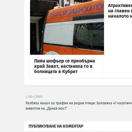
Атрактиве
на главен 
началото 
Пиян шофьор се преобърна
край Завет, настаниха го в
болницата в Кубрат
ПО-СТАРА
Разбиха канал за трафик на редки птици: Заловиха 47 екзотич
животни на „Дунав мост“
ПУБЛИКУВАНЕ НА КОМЕНТАР