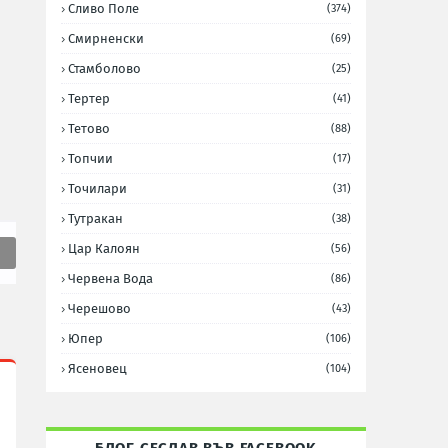
Сливо Поле
(374)
Смирненски
(69)
Стамболово
(25)
Тертер
(41)
Тетово
(88)
Топчии
(17)
Точилари
(31)
Тутракан
(38)
Цар Калоян
(56)
Червена Вода
(86)
Черешово
(43)
Юпер
(106)
Ясеновец
(104)