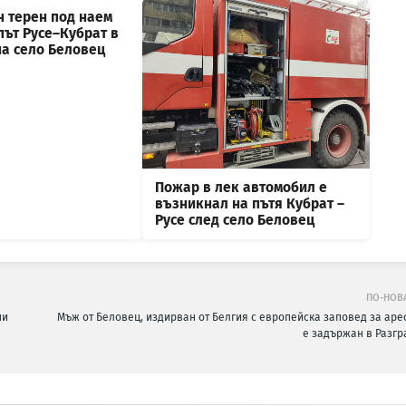
н терен под наем
път Русе–Кубрат в
на село Беловец
Пожар в лек автомобил е
възникнал на пътя Кубрат –
Русе след село Беловец
ПО-НОВ
ни
Мъж от Беловец, издирван от Белгия с европейска заповед за арес
е задържан в Разгр