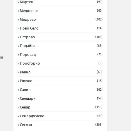
Мартен
(91)
Медовене
(63)
Мъдрево
(102)
Ново Село
(14)
Острово
(105)
Подайва
(66)
Поровец
(71)
ие
Просторно
(5)
Равно
(40)
Ряхово
(18)
Савин
(62)
Свещари
(57)
Севар
(155)
Семерджиево
(51)
Сеслав
(206)