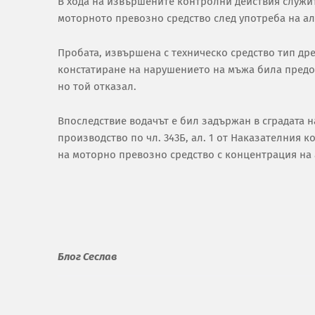
В хода на извършените контролни действия служит
моторното превозно средство след употреба на ал
Пробата, извършена с техническо средство тип дре
констатиране на нарушението на мъжа била предо
но той отказал.
Впоследствие водачът е бил задържан в сградата на
производство по чл. 343Б, ал. 1 от Наказателния 
на моторно превозно средство с концентрация на 
Блог Сеслав