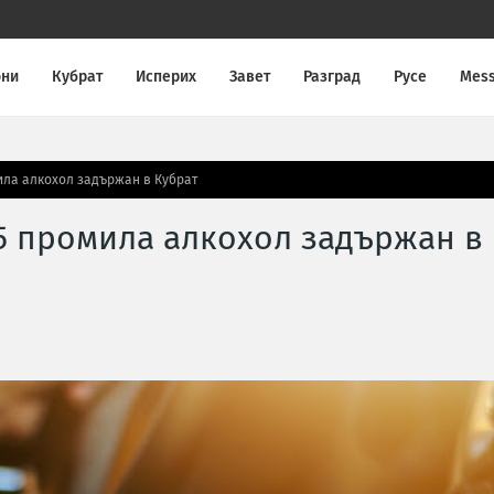
они
Кубрат
Исперих
Завет
Разград
Русе
Mes
ила алкохол задържан в Кубрат
5 промила алкохол задържан в