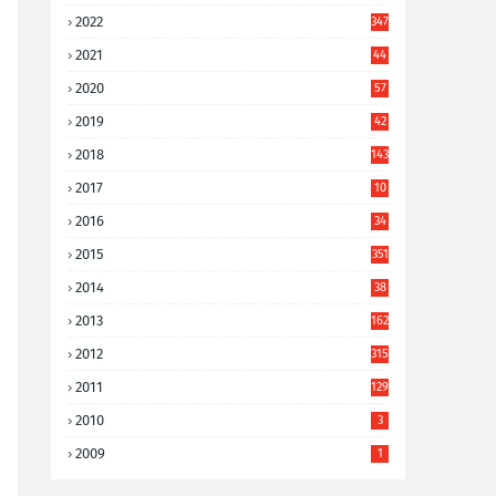
2022
347
2021
44
3
2020
57
8
2019
42
8
2018
143
2017
10
9
2016
34
8
2015
351
2014
38
6
2013
162
2012
315
2011
129
2010
3
2009
1