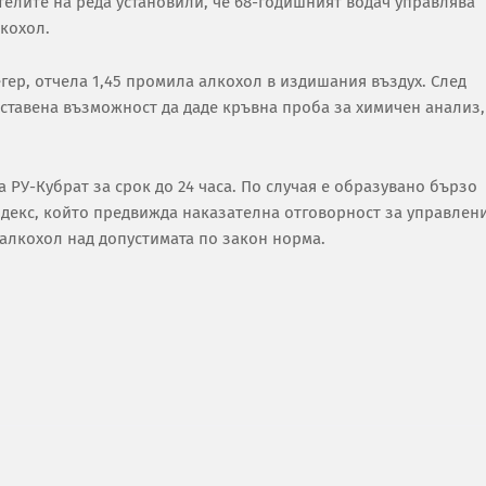
елите на реда установили, че 68-годишният водач управлява
кохол.
гер, отчела 1,45 промила алкохол в издишания въздух. След
ставена възможност да даде кръвна проба за химичен анализ,
 РУ-Кубрат за срок до 24 часа. По случая е образувано бързо
кодекс, който предвижда наказателна отговорност за управлен
алкохол над допустимата по закон норма.