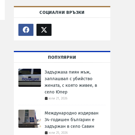
СОЦИАЛНИ ВРЪЗКИ
ПОПУЛЯРНИ
Задържаха пиян мъж,
заплашвал с убийство
жената, с която живее, в
село Юпер
юли 21, 2026
Международно издирван
34-годишен българин е
задържан в село Савин
юли 25, 2026