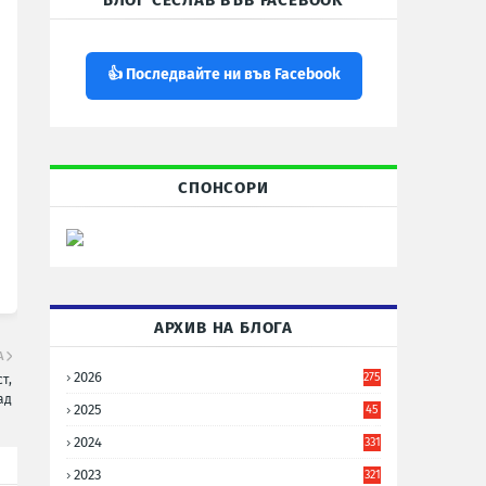
БЛОГ СЕСЛАВ ВЪВ FACEBOOK
👍 Последвайте ни във Facebook
СПОНСОРИ
АРХИВ НА БЛОГА
А
2026
275
т,
ад
2025
45
6
2024
331
2023
321