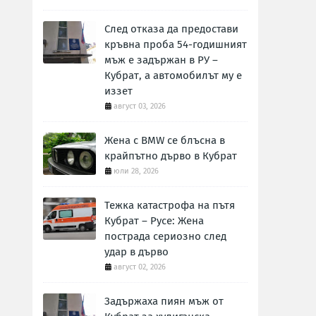
След отказа да предостави
кръвна проба 54-годишният
мъж е задържан в РУ –
Кубрат, а автомобилът му е
иззет
август 03, 2026
Жена с BMW се блъсна в
крайпътно дърво в Кубрат
юли 28, 2026
Тежка катастрофа на пътя
Кубрат – Русе: Жена
пострада сериозно след
удар в дърво
август 02, 2026
Задържаха пиян мъж от