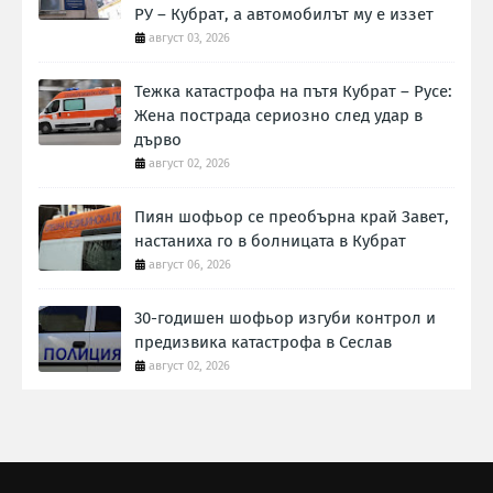
РУ – Кубрат, а автомобилът му е иззет
август 03, 2026
Тежка катастрофа на пътя Кубрат – Русе:
Жена пострада сериозно след удар в
дърво
август 02, 2026
Пиян шофьор се преобърна край Завет,
настаниха го в болницата в Кубрат
август 06, 2026
30-годишен шофьор изгуби контрол и
предизвика катастрофа в Сеслав
август 02, 2026