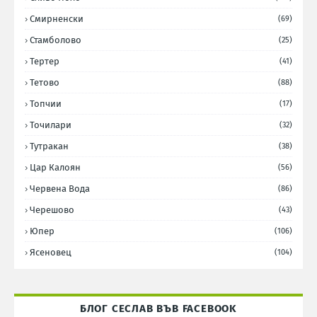
Смирненски
(69)
Стамболово
(25)
Тертер
(41)
Тетово
(88)
Топчии
(17)
Точилари
(32)
Тутракан
(38)
Цар Калоян
(56)
Червена Вода
(86)
Черешово
(43)
Юпер
(106)
Ясеновец
(104)
БЛОГ СЕСЛАВ ВЪВ FACEBOOK