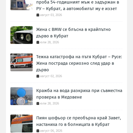
проба 54-годишният мъж е задържан в
РУ – Кубрат, а автомобилът му е иззет
август 03, 2026
Жена с BMW се блъсна в крайпътно
дърво в Кубрат
юли 28, 2026
Тежка катастрофа на пътя Кубрат – Русе:
Жена пострада сериозно след удар в
дърво
август 02, 2026
Кражба на вода разкриха при съвместна
проверка в Медовене
юли 28, 2026
Пиян шофьор се преобърна край Завет,
настаниха го в болницата в Кубрат
август 06, 2026