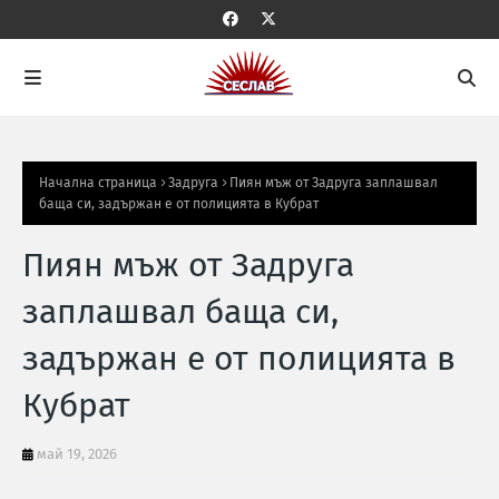
Начална страница
Задруга
Пиян мъж от Задруга заплашвал
баща си, задържан е от полицията в Кубрат
Пиян мъж от Задруга
заплашвал баща си,
задържан е от полицията в
Кубрат
май 19, 2026