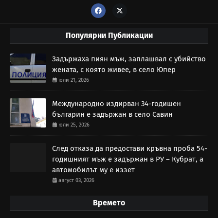
Популярни Публикации
Задържаха пиян мъж, заплашвал с убийство
жената, с която живее, в село Юпер
юли 21, 2026
Международно издирван 34-годишен
българин е задържан в село Савин
юли 25, 2026
След отказа да предостави кръвна проба 54-
годишният мъж е задържан в РУ – Кубрат, а
автомобилът му е иззет
август 03, 2026
Времето