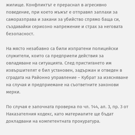
жилище. Конфликтът е прераснал в агресивно
поведение, при което мъжът е отправял заплахи за
саморазправа и закани за убийство спрямо баща си,
създавайки сериозно напрежение и страх за неговата
безопасност.
На място незабавно са били изпратени полицейски
служители, които са предприели действия за
овладяване на ситуацията. След пристигането им
извършителят е бил установен, задържан и отведен в
сградата на Районно управление – Кубрат за изясняване
на случая и предприемане на съответните законови
мерки.
По случая е започната проверка по чл. 144, ал. 3, пр. 3 от
Наказателния кодекс, като материалите ще бъдат
докладвани на компетентната прокуратура.