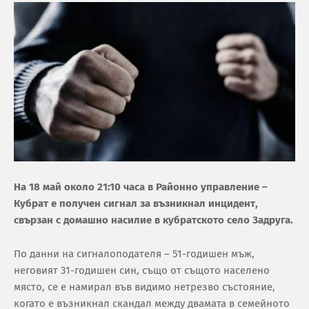
На 18 май около 21:10 часа в Районно управление –
Кубрат е получен сигнал за възникнал инцидент,
свързан с домашно насилие в кубратското село Задруга.
По данни на сигналоподателя – 51-годишен мъж,
неговият 31-годишен син, също от същото населено
място, се е намирал във видимо нетрезво състояние,
когато е възникнал скандал между двамата в семейното