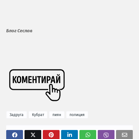
Блог Сеслав
Задруга
Кубрат
пиян
полиция