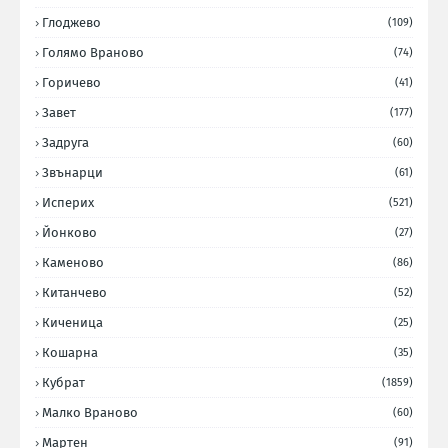
Глоджево
(109)
Голямо Враново
(74)
Горичево
(41)
Завет
(177)
Задруга
(60)
Звънарци
(61)
Исперих
(521)
Йонково
(27)
Каменово
(86)
Китанчево
(52)
Киченица
(25)
Кошарна
(35)
Кубрат
(1859)
Малко Враново
(60)
Мартен
(91)