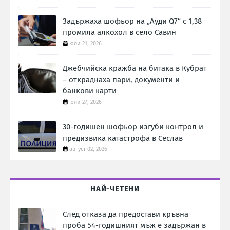
Задържаха шофьор на „Ауди Q7“ с 1,38
промила алкохол в село Савин
юли 21, 2026
Джебчийска кражба на битака в Кубрат
– откраднаха пари, документи и
банкови карти
юли 27, 2026
30-годишен шофьор изгуби контрол и
предизвика катастрофа в Сеслав
август 02, 2026
НАЙ-ЧЕТЕНИ
След отказа да предостави кръвна
проба 54-годишният мъж е задържан в