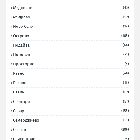
Медовене
(63)
Мъдрево
(102)
Ново Село
(14)
Острово
(105)
Подайва
(66)
Поровец
(71)
Просторно
(5)
Равно
(40)
Ряхово
(18)
Савин
(62)
Свещари
(57)
Севар
(155)
Семерджиево
(51)
Сеслав
(206)
Сливо Поле
(374)