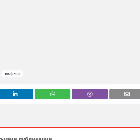
шофьор
ъчани публикации