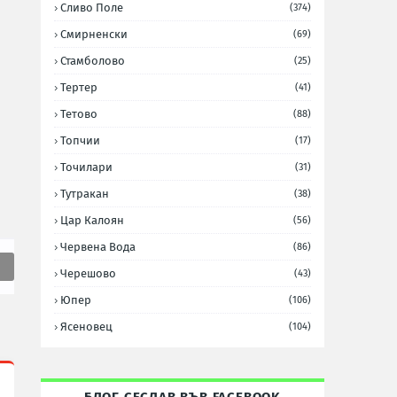
Сливо Поле
(374)
Смирненски
(69)
Стамболово
(25)
Тертер
(41)
Тетово
(88)
Топчии
(17)
Точилари
(31)
Тутракан
(38)
Цар Калоян
(56)
Червена Вода
(86)
Черешово
(43)
Юпер
(106)
Ясеновец
(104)