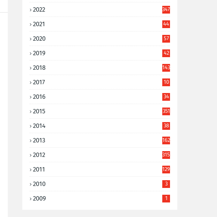
2022
347
2021
44
3
2020
57
8
2019
42
8
2018
143
2017
10
9
2016
34
8
2015
351
2014
38
6
2013
162
2012
315
2011
129
2010
3
2009
1