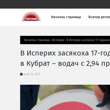
Начална страница
Всички реги
Начална страница
Исперих
В Исперих засякоха 17-годишен
В Исперих засякоха 17-го
в Кубрат – водач с 2,94 
май 23, 2021