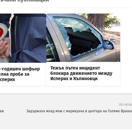
Тежък пътен инцидент
2-годишен шофьор
блокира движението между
елна проба за
Исперих и Къпиновци
Исперих
ПО-НОВ
нав
Задържаха млад мъж с марихуана в центъра на Голямо Врано