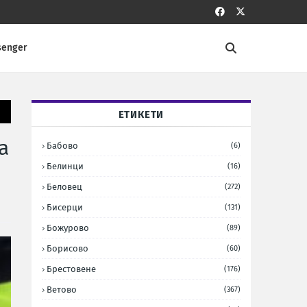
senger
ЕТИКЕТИ
а
Бабово
(6)
Белинци
(16)
Беловец
(272)
Бисерци
(131)
Божурово
(89)
Борисово
(60)
Брестовене
(176)
Ветово
(367)