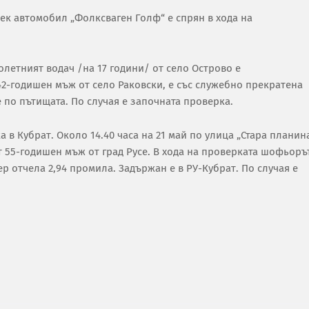
ек автомобил „Фолксваген Голф“ е спрян в хода на
нолетният водач /на 17 години/ от село Острово е
42-годишен мъж от село Раковски, е със служебно прекратена
е по пътищата. По случая е започната проверка.
 в Кубрат. Около 14.40 часа на 21 май по улица „Стара планин
т 55-годишен мъж от град Русе. В хода на проверката шофьоръ
ер отчела 2,94 промила. Задържан е в РУ-Кубрат. По случая е