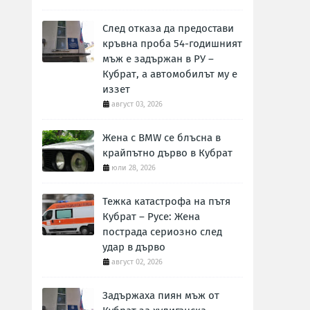
След отказа да предостави
кръвна проба 54-годишният
мъж е задържан в РУ –
Кубрат, а автомобилът му е
иззет
август 03, 2026
Жена с BMW се блъсна в
крайпътно дърво в Кубрат
юли 28, 2026
Тежка катастрофа на пътя
Кубрат – Русе: Жена
пострада сериозно след
удар в дърво
август 02, 2026
Задържаха пиян мъж от