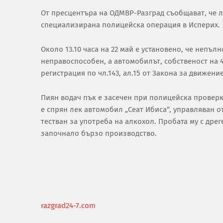
От пресцентъра на ОДМВР-Разград съобщават, че л
специализирана полицейска операция в Исперих.
Около 13.10 часа на 22 май е установено, че непъл
неправоспособен, а автомобилът, собственост на 
регистрация по чл.143, ал.15 от Закона за движени
Пиян водач пък е засечен при полицейска проверка
е спрян лек автомобил „Сеат Ибиса“, управляван о
тестван за употреба на алкохол. Пробата му с дрег
започнало бързо производство.
razgrad24-7.com