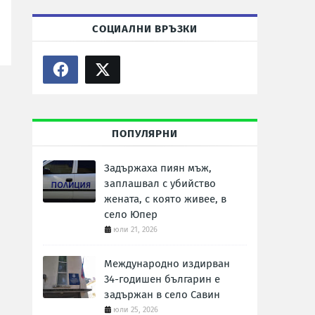
СОЦИАЛНИ ВРЪЗКИ
ПОПУЛЯРНИ
Задържаха пиян мъж,
заплашвал с убийство
жената, с която живее, в
село Юпер
юли 21, 2026
Международно издирван
34-годишен българин е
задържан в село Савин
юли 25, 2026