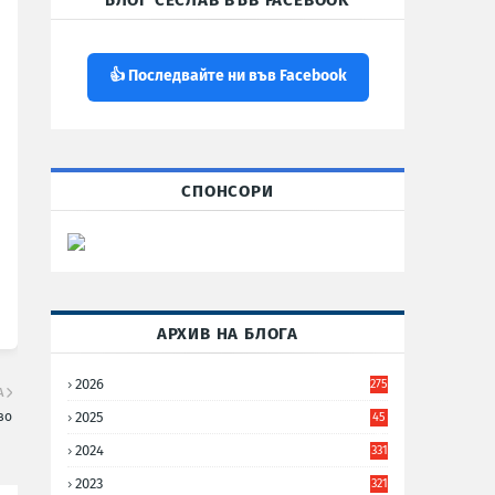
БЛОГ СЕСЛАВ ВЪВ FACEBOOK
👍 Последвайте ни във Facebook
СПОНСОРИ
АРХИВ НА БЛОГА
2026
275
А
2025
во
45
6
2024
331
2023
321