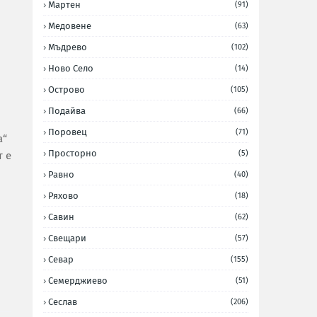
Мартен
(91)
Медовене
(63)
Мъдрево
(102)
Ново Село
(14)
Острово
(105)
Подайва
(66)
Поровец
(71)
а“
Просторно
(5)
т е
Равно
(40)
Ряхово
(18)
Савин
(62)
Свещари
(57)
Севар
(155)
Семерджиево
(51)
Сеслав
(206)