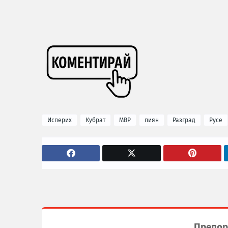
Исперих
Кубрат
МВР
пиян
Разград
Русе
Препор