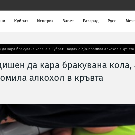
они
Кубрат
Исперих
Завет
Разград
Русе
Mes
 да кара бракувана кола, а в Кубрат – водач с 2,94 промила алкохол в кръвта
дишен да кара бракувана кола, 
промила алкохол в кръвта