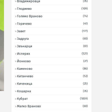
Владимировци
(35)
Глоджево
(109)
Голямо Враново
(74)
Горичево
(41)
Завет
(177)
Задруга
(60)
Звънарци
(61)
Исперих
(521)
Йонково
(27)
Каменово
(86)
Китанчево
(52)
Киченица
(25)
Кошарна
(35)
Кубрат
(1859)
Малко Враново
(60)