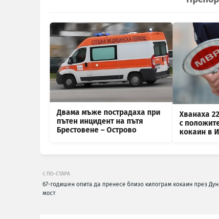
Двама мъже пострадаха при
Хванаха 2
пътен инцидент на пътя
с положит
Брестовене – Острово
кокаин в 
ПО-СТАРА
67-годишен опита да пренесе близо килограм кокаин през Ду
мост