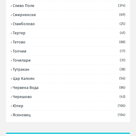
Сливо Поле
(374)
Смирненски
(69)
Стамболово
(25)
Тертер
(41)
Тетово
(88)
Топчии
(17)
Точилари
(31)
Тутракан
(38)
Цар Калоян
(56)
Червена Вода
(86)
Черешово
(43)
Юпер
(106)
Ясеновец
(104)