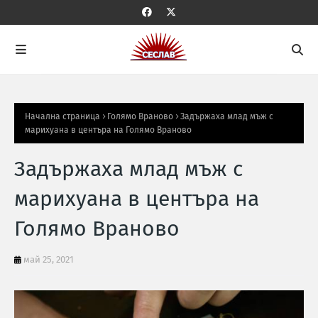
Начална страница
Голямо Враново
Задържаха млад мъж с
марихуана в центъра на Голямо Враново
Задържаха млад мъж с
марихуана в центъра на
Голямо Враново
май 25, 2021