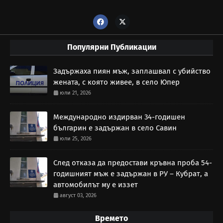
Популярни Публикации
Задържаха пиян мъж, заплашвал с убийство
жената, с която живее, в село Юпер
юли 21, 2026
Международно издирван 34-годишен
българин е задържан в село Савин
юли 25, 2026
След отказа да предостави кръвна проба 54-
годишният мъж е задържан в РУ – Кубрат, а
автомобилът му е иззет
август 03, 2026
Времето