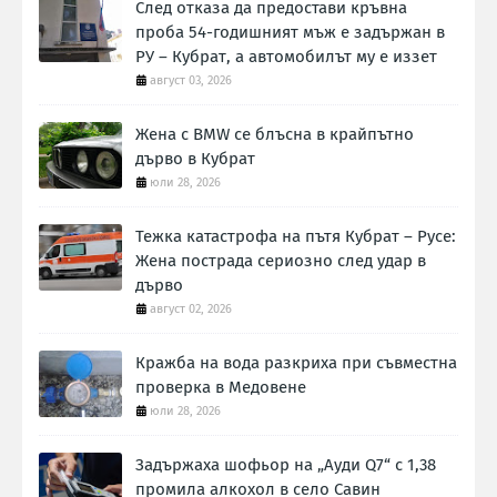
След отказа да предостави кръвна
проба 54-годишният мъж е задържан в
РУ – Кубрат, а автомобилът му е иззет
август 03, 2026
Жена с BMW се блъсна в крайпътно
дърво в Кубрат
юли 28, 2026
Тежка катастрофа на пътя Кубрат – Русе:
Жена пострада сериозно след удар в
дърво
август 02, 2026
Кражба на вода разкриха при съвместна
проверка в Медовене
юли 28, 2026
Задържаха шофьор на „Ауди Q7“ с 1,38
промила алкохол в село Савин