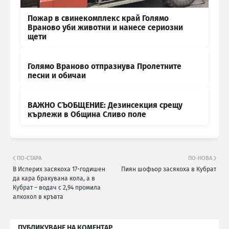
Пожар в свинекомплекс край Голямо
Враново уби животни и нанесе сериозни
щети
Голямо Враново отпразнува Пролетните
песни и обичаи
ВАЖНО СЪОБЩЕНИЕ: Дезинсекция срещу
кърлежи в Община Сливо поле
ПО-СТАРА
ПО-НОВА
В Исперих засякоха 17-годишен
Пиян шофьор засякоха в Кубрат
да кара бракувана кола, а в
Кубрат – водач с 2,94 промила
алкохол в кръвта
ПУБЛИКУВАНЕ НА КОМЕНТАР