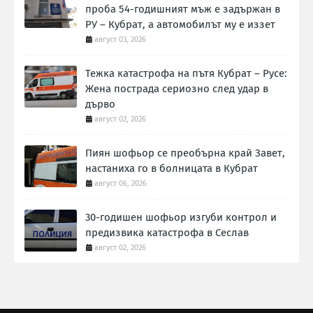
проба 54-годишният мъж е задържан в
РУ – Кубрат, а автомобилът му е иззет
август 03, 2026
Тежка катастрофа на пътя Кубрат – Русе:
Жена пострада сериозно след удар в
дърво
август 02, 2026
Пиян шофьор се преобърна край Завет,
настаниха го в болницата в Кубрат
август 06, 2026
30-годишен шофьор изгуби контрол и
предизвика катастрофа в Сеслав
август 02, 2026