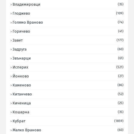
Владимировци
(35)
Глоджево
(109)
Голямо Враново
(74)
Горичево
(41)
Завет
(177)
Задруга
(60)
Звънарци
(61)
Исперих
(521)
Йонково
(27)
Каменово
(86)
Китанчево
(52)
Киченица
(25)
Кошарна
(35)
Кубрат
(1859)
Малко Враново
(60)