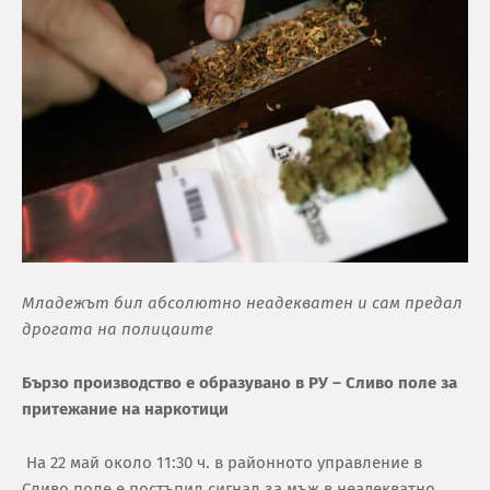
Младежът бил абсолютно неадекватен и сам предал
дрогата на полицаите
Бързо производство е образувано в РУ – Сливо поле за
притежание на наркотици
На 22 май около 11:30 ч. в районното управление в
Сливо поле е постъпил сигнал за мъж в неадекватно