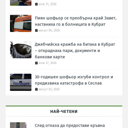
юли 21, 2026
Пиян шофьор се преобърна край Завет,
настаниха го в болницата в Кубрат
август 06, 2026
Джебчийска кражба на битака в Кубрат
– откраднаха пари, документи и
банкови карти
юли 27, 2026
30-годишен шофьор изгуби контрол и
предизвика катастрофа в Сеслав
август 02, 2026
НАЙ-ЧЕТЕНИ
След отказа да предостави кръвна