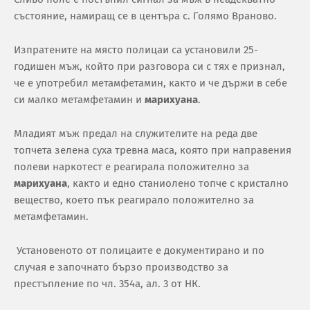
състояние, намиращ се в центъра с. Голямо Враново.
Изпратените на място полицаи са установили 25-
годишен мъж, който при разговора си с тях е признал,
че е употребил метамфетамин, както и че държи в себе
си малко метамфетамин и
марихуана
.
Младият мъж предал на служителите на реда две
топчета зелена суха тревна маса, която при направения
полеви наркотест е реагирала положително за
марихуана
, както и едно станиолено топче с кристално
вещество, което пък реагирало положително за
метамфетамин.
Установеното от полицаите е документирано и по
случая е започнато бързо производство за
престъпление по чл. 354а, ал. 3 от НК.