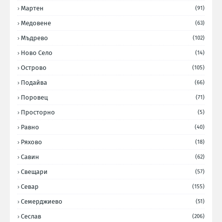
Мартен
(91)
Медовене
(63)
Мъдрево
(102)
Ново Село
(14)
Острово
(105)
Подайва
(66)
Поровец
(71)
Просторно
(5)
Равно
(40)
Ряхово
(18)
Савин
(62)
Свещари
(57)
Севар
(155)
Семерджиево
(51)
Сеслав
(206)