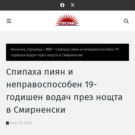
Начална страница
МВР
Спипаха пиян и неправоспособен 19-
годишен водач през нощта в Смирненски
Спипаха пиян и
неправоспособен 19-
годишен водач през нощта
в Смирненски
май 26, 2016