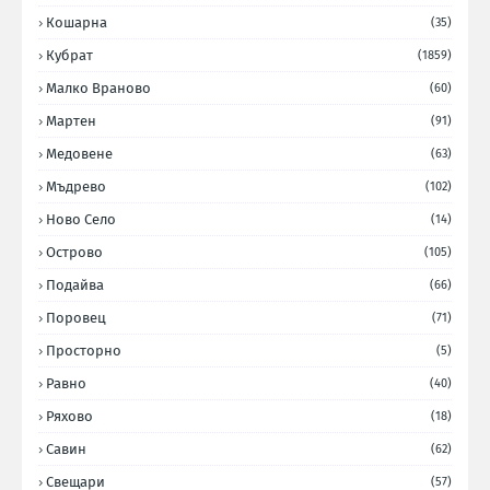
Кошарна
(35)
Кубрат
(1859)
Малко Враново
(60)
Мартен
(91)
Медовене
(63)
Мъдрево
(102)
Ново Село
(14)
Острово
(105)
Подайва
(66)
Поровец
(71)
Просторно
(5)
Равно
(40)
Ряхово
(18)
Савин
(62)
Свещари
(57)