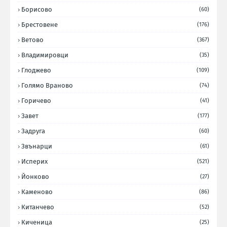
Борисово
(60)
Брестовене
(176)
Ветово
(367)
Владимировци
(35)
Глоджево
(109)
Голямо Враново
(74)
Горичево
(41)
Завет
(177)
Задруга
(60)
Звънарци
(61)
Исперих
(521)
Йонково
(27)
Каменово
(86)
Китанчево
(52)
Киченица
(25)