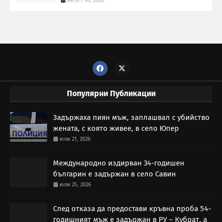
август 06, 2026
Популярни Публикации
Задържаха пиян мъж, заплашвал с убийство
жената, с която живее, в село Юпер
юли 21, 2026
Международно издирван 34-годишен
българин е задържан в село Савин
юли 25, 2026
След отказа да предостави кръвна проба 54-
годишният мъж е задържан в РУ – Кубрат, а