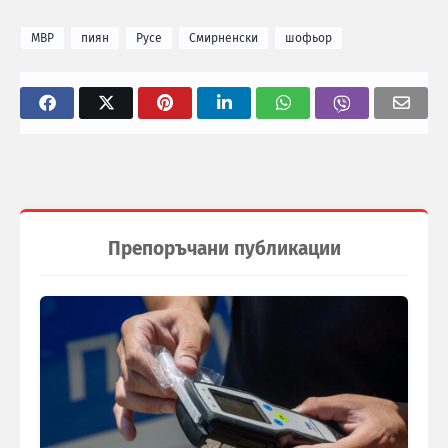
МВР
пиян
Русе
Смирненски
шофьор
Препоръчани публикации