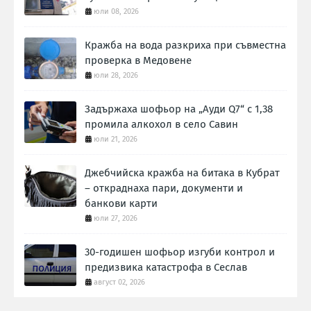
юли 08, 2026
Кражба на вода разкриха при съвместна
проверка в Медовене
юли 28, 2026
Задържаха шофьор на „Ауди Q7“ с 1,38
промила алкохол в село Савин
юли 21, 2026
Джебчийска кражба на битака в Кубрат
– откраднаха пари, документи и
банкови карти
юли 27, 2026
30-годишен шофьор изгуби контрол и
предизвика катастрофа в Сеслав
август 02, 2026