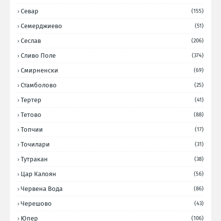
Севар
(155)
Семерджиево
(51)
Сеслав
(206)
Сливо Поле
(374)
Смирненски
(69)
Стамболово
(25)
Тертер
(41)
Тетово
(88)
Топчии
(17)
Точилари
(31)
Тутракан
(38)
Цар Калоян
(56)
Червена Вода
(86)
Черешово
(43)
Юпер
(106)