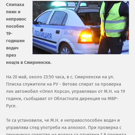
Спипаха
пиян и
неправос
пособен
19-
годишен
водач
през
нощта в Смирненски.
На 20 май, около 23:50 часа, в с. Смирненски на ул.
Плиска служители на РУ - Ветово спират за проверка
лек автомобил «Опел Корса», управляван от М.Н. на 19
години, съобщават от Областната дирекция на МВР-
Русе.
Те са установили, че М.Н. е неправоспособен водач и
управлява след употреба на алкохол. При проверка с
техническо средство на водача са отчетени 1.8 промила