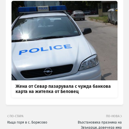
Жена от Севар пазарувала с чужда банкова
карта на жителка от Беловец
ПО-СТАРА
ПО-НОВА
Къща горя в с. Борисово
Възстановиха празника на
Звънарци, довечера има