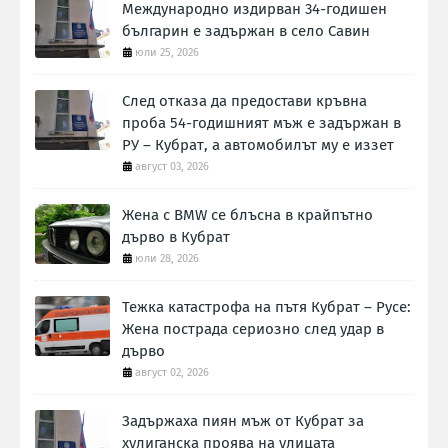
Международно издирван 34-годишен
българин е задържан в село Савин
юли 25, 2026
След отказа да предостави кръвна
проба 54-годишният мъж е задържан в
РУ – Кубрат, а автомобилът му е иззет
август 03, 2026
Жена с BMW се блъсна в крайпътно
дърво в Кубрат
юли 28, 2026
Тежка катастрофа на пътя Кубрат – Русе:
Жена пострада сериозно след удар в
дърво
август 02, 2026
Задържаха пиян мъж от Кубрат за
хулиганска проява на улицата