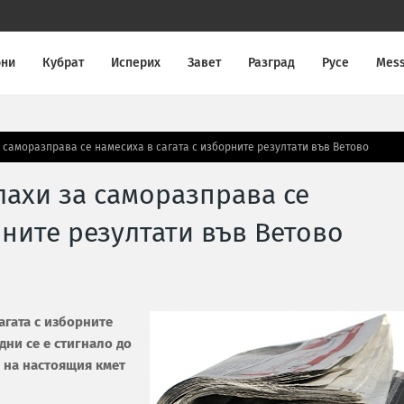
они
Кубрат
Исперих
Завет
Разград
Русе
Mes
 саморазправа се намесиха в сагата с изборните резултати във Ветово
лахи за саморазправа се
рните резултати във Ветово
агата с изборните
дни се е стигнало до
 на настоящия кмет