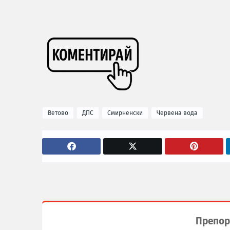
Ветово
ДПС
Смирненски
Червена вода
Препор