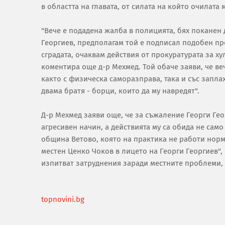
в областта на главата, от силата на който очилата 
"Вече е подадена жалба в полицията, бях поканен 
Георгиев, предполагам той е подписал подобен пр
сградата, очаквам действия от прокуратурата за х
коментира още д-р Мехмед. Той обаче заяви, че ве
както с физическа саморазправа, така и със запла
двама братя - борци, които да му навредят".
Д-р Мехмед заяви още, че за съжаление Георги Ге
агресивен начин, а действията му са обида не само
община Ветово, която на практика не работи норма
местен Ценко Чоков в лицето на Георги Георгиев",
изпитват затруднения заради местните проблеми, 
topnovini.bg