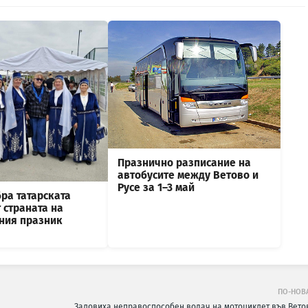
Празнично разписание на
автобусите между Ветово и
Русе за 1–3 май
ра татарската
 страната на
ния празник
ПО-НОВ
Заловиха неправоспособен водач на мотоциклет във Вето