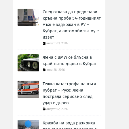
След отказа да предостави
кръвна проба 54-годишният
мъж е задържан в РУ –
Кубрат, а автомобилът му е
иззет
август 03, 2026
Жена с BMW се блъсна в
крайпътно дърво в Кубрат
юли 28, 2026
Тежка катастрофа на пътя
Кубрат – Русе: Жена
пострада сериозно след
удар в дърво
август 02, 2026
Кражба на вода разкриха