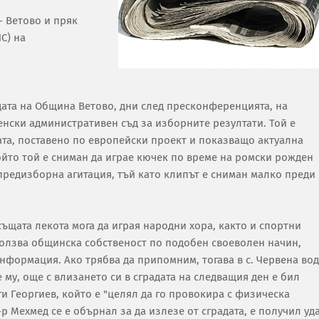
- Ветово и пряк
С) на
адата на Община Ветово, дни след пресконференцията, на
енски административен съд за изборните резултати. Той е
ата, поставено по европейски проект и показващо актуална
ойто той е сниман да играе кючек по време на ромски рожден
е предизборна агитация, тъй като клипът е сниман малко преди
ъщата лекота мога да играя народни хора, както и спортни
ползва общинска собственост по подобен своеволен начин,
нформация. Ако трябва да припомним, тогава в с. Червена во
 му, още с влизането си в сградата на следващия ден е бил
ги Георгиев, който е "целял да го провокира с физическа
-р Мехмед се е обърнал за да излезе от сградата, е получил уд