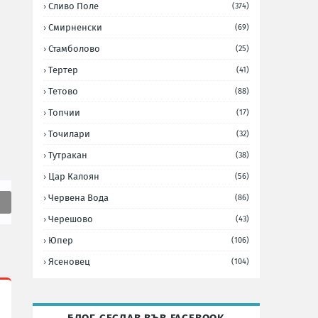
Сливо Поле
(374)
Смирненски
(69)
Стамболово
(25)
Тертер
(41)
Тетово
(88)
Топчии
(17)
Точилари
(32)
Тутракан
(38)
Цар Калоян
(56)
Червена Вода
(86)
Черешово
(43)
Юпер
(106)
Ясеновец
(104)