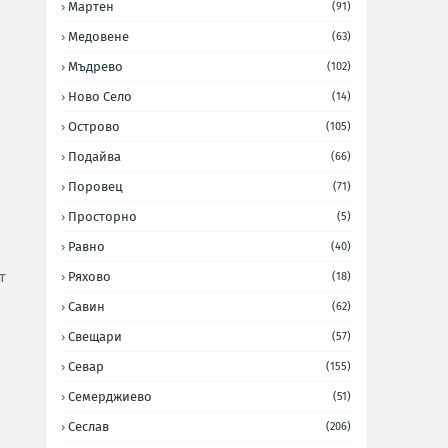
Мартен
(91)
Медовене
(63)
Мъдрево
(102)
Ново Село
(14)
Острово
(105)
Подайва
(66)
Поровец
(71)
Просторно
(5)
Равно
(40)
т
Ряхово
(18)
Савин
(62)
Свещари
(57)
Севар
(155)
Семерджиево
(51)
Сеслав
(206)