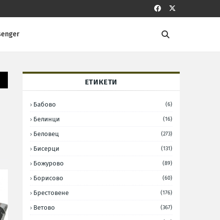
senger
ЕТИКЕТИ
Бабово
(6)
Белинци
(16)
Беловец
(273)
Бисерци
(131)
Божурово
(89)
Борисово
(60)
Брестовене
(176)
Ветово
(367)