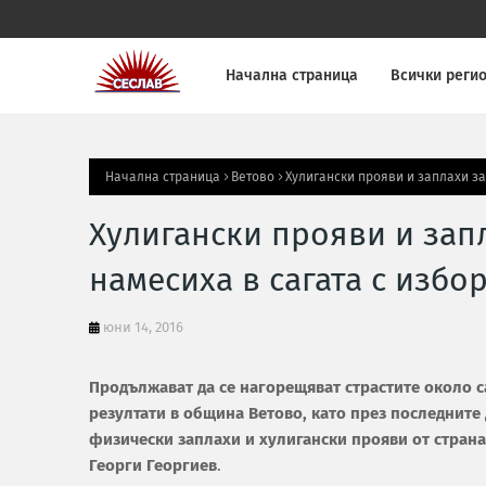
Начална страница
Всички реги
Начална страница
Ветово
Хулигански прояви и заплахи за
Хулигански прояви и зап
намесиха в сагата с избо
юни 14, 2016
Продължават да се нагорещяват страстите около с
резултати в община Ветово, като през последните 
физически заплахи и хулигански прояви от страна
Георги Георгиев
.