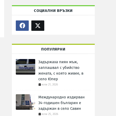
СОЦИАЛНИ ВРЪЗКИ
ПОПУЛЯРНИ
Задържаха пиян мъж,
заплашвал с убийство
жената, с която живее, в
село Юпер
юли 21, 2026
Международно издирван
34-годишен българин е
задържан в село Савин
юли 25, 2026