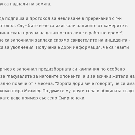
му са паднали на земята.
да подпиша и протокол за невлизане в пререкания с г-н
отокол. Службите вече са изискали записите от камерите в
улиганската проява на длъжностно лице в работно време",
че са започнали заплахи спрямо свидетелите на инцидента -
хи за уволнения. Получена е дори информация, че са "наети
оргиев е започнал предизборната си кампания по особено
 за гласувалите за наговите опоненти, а и за всички жители на
лно повече от 7 месеца. "Хората дори вече говорят, че си има
 коментира Мехмед. По думите му, други села в общината също
като даде пример със село Смирненски.