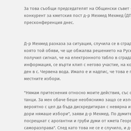
За това съобщи председателят на Общински съвет 
конкурент за кметския пост д-р Мехмед Мехмед (ДП
пресконференция днес.
Д-р Мехмед разказа за ситуация, случила се в сгр
която той обяви, че ще обжалва решението на Рус
получил сигнал, че на електронното табло в сград
информация, се върти клип с негово участие, на к
ден в с. Червена вода. Имало е и надпис, че това 
местните избори.
"Нямам притеснения относно моите действия, със с
танци. За мен обаче беше необяснимо защо се из
вероятно с цел да бъда дискредитиран с невярна и
дори нямаше избори", заяви д-р Мехмед. По думите
посрещнат с арогантни и груби думи от кмета Геор
саморазправа". След като това не се е случило, и д