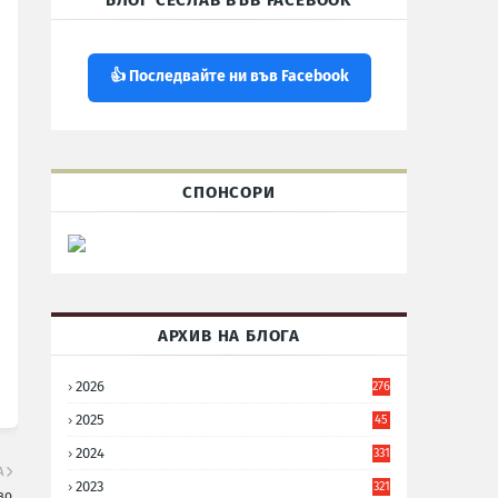
БЛОГ СЕСЛАВ ВЪВ FACEBOOK
👍 Последвайте ни във Facebook
СПОНСОРИ
АРХИВ НА БЛОГА
2026
276
2025
45
6
2024
331
А
2023
321
во