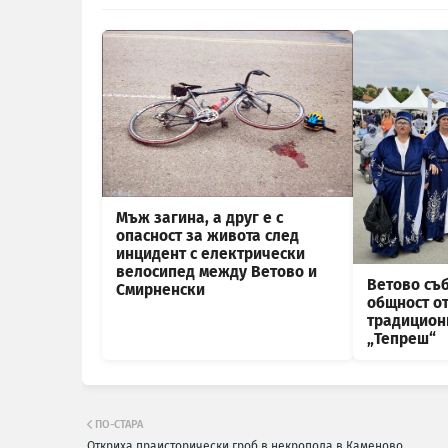
Мъж загина, а друг е с
опасност за живота след
инцидент с електрически
велосипед между Ветово и
Ветово съб
Смирненски
общност от
традицион
„Тепреш“
ПО-СТАРА
Откриха праисторически гроб в некропола в Каменово