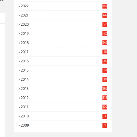
2022
347
2021
44
3
2020
57
8
2019
42
8
2018
143
2017
10
9
2016
34
8
2015
351
2014
38
6
2013
162
2012
315
2011
129
2010
3
2009
1